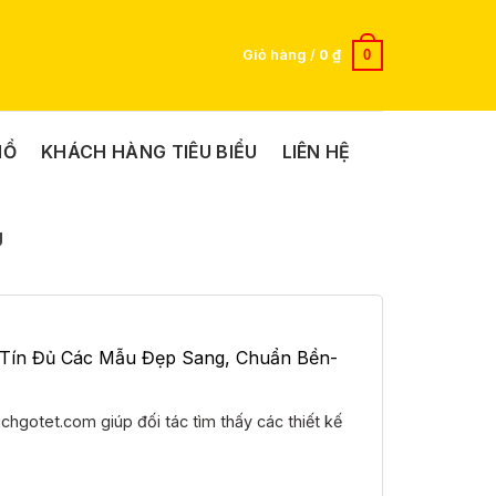
0
Giỏ hàng /
0
₫
HỒ
KHÁCH HÀNG TIÊU BIỂU
LIÊN HỆ
U
 Tín Đủ Các Mẫu Đẹp Sang, Chuẩn Bền-
ichgotet.com giúp đối tác tìm thấy các thiết kế