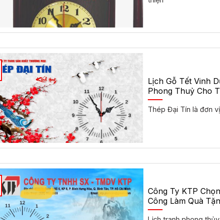
Lịch Gỗ Tết Vinh 
Phong Thuỷ Cho T
Thép Đại Tín là đơn v
Công Ty KTP Chọn
Công Làm Quà Tặn
Lịch tranh phong th