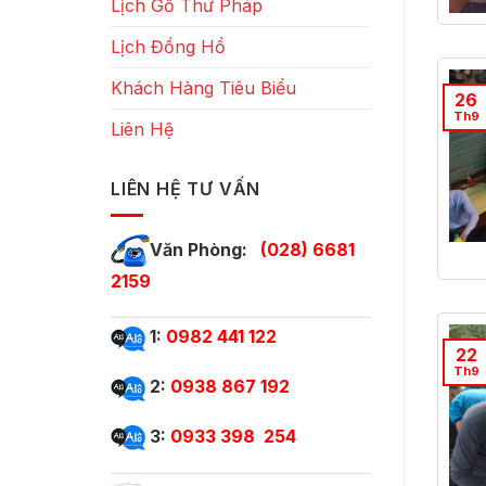
Lịch Gỗ Thư Pháp
Lịch Đồng Hồ
Khách Hàng Tiêu Biểu
26
Th9
Liên Hệ
LIÊN HỆ TƯ VẤN
Văn Phòng:
(028) 6681
2159
1:
0982 441 122
22
Th9
2:
0938 867 192
3:
0933 398 254