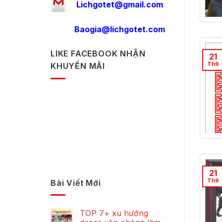
Lichgotet@gmail.com
Baogia@lichgotet.com
LIKE FACEBOOK NHẬN
21
Th9
KHUYẾN MÃI
21
Th9
Bài Viết Mới
TOP 7+ xu hướng