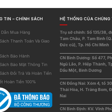
 TIN – CHÍNH SÁCH
HỆ THỐNG CỦA CHÚNG 
 Dẫn Mua Hàng
Trụ sở chính: Số 135/38, 
Tam Châu, P. Tam Bình (Q.
Sách Thanh Toán Và Giao
Đức cũ), Tp. Hồ Chí Minh
 Sách Bảo Hành
CN Bình Dương: Số 477, P
Ngũ Lão, P. Hiệp Thành, T
Sách Bảo Mật Thông Tin
Dầu Một, Bình Dương
Sách Đổi Trả Và Hoàn Tiền
ết Hoàn Tiền 100%
CN Đồng Nai: Xóm 4, tổ 30,
Thái Hòa, H. Trảng Bom, 
Nai
CN Bình Định: KV. Vĩnh Phú