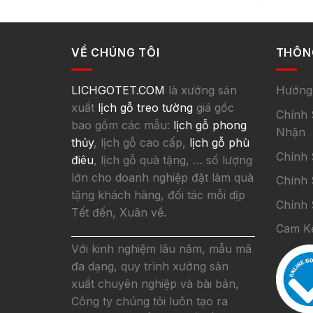
VỀ CHÚNG TÔI
THÔNG
LICHGOTET.COM
là xưởng sản
Hướng
xuất
lịch gỗ treo tường
giá gốc
Chính 
bao gồm các mẫu:
lịch gỗ phong
Nhận
thủy
, lịch gỗ cao cấp,
lịch gỗ phù
Chính
điêu
, lịch gỗ quà tặng, … số lượng
lớn cho doanh nghiệp đặt làm quà
Chính 
tặng khách hàng, đối tác mỗi dịp
Chính 
Tết đến, Xuân về.
Cam K
Với kinh nghiệm lâu năm, mẫu mã
đa dạng, quy trình xưởng sản
xuất chuyên nghiệp và bài bản,
Công ty chúng tôi luôn tạo ra