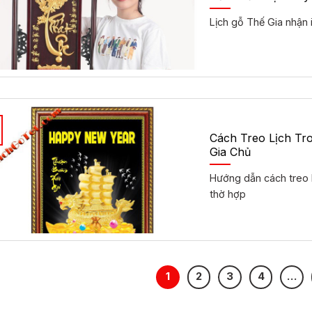
Lịch gỗ Thế Gia nhận 
Cách Treo Lịch Tr
Gia Chủ
Hướng dẫn cách treo l
thờ hợp
1
2
3
4
…