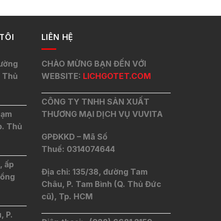
TÔI
LIÊN HỆ
đường
CHÀO MỪNG BẠN ĐẾN VỚI
 Thủ
WEBSITE:
LICHGOTET.COM
CÔNG TY TNHH SẢN XUẤT
hạm
THƯƠNG MẠI DỊCH VỤ VUVITA
p. Thủ
GPĐKKD – Mã Số
Thuế: 0314074644
 ấp
Địa chỉ: 135/38, đường Tam
Đồng
Châu, P. Tam Bình (Q. Thủ Đức
cũ), Tp. HCM
, P.