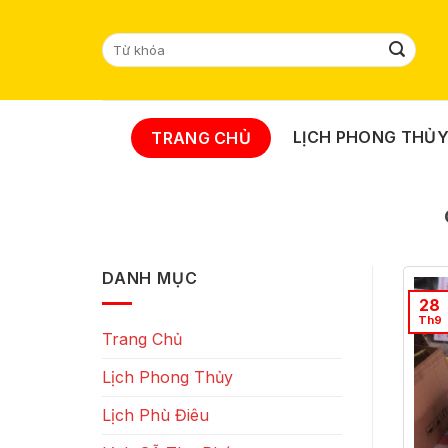
Skip
to
Tìm
content
kiếm:
LỊCH PHONG THỦ
TRANG CHỦ
DANH MỤC
28
Th9
Trang Chủ
Lịch Phong Thủy
Lịch Phù Điêu