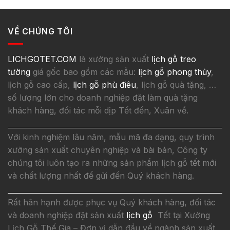
VỀ CHÚNG TÔI
LICHGOTET.COM
là xưởng sản xuất
lịch gỗ treo
tường
giá gốc bao gồm các mẫu:
lịch gỗ phong thủy
,
lịch gỗ cao cấp,
lịch gỗ phù điêu
, lịch gỗ quà tặng, …
số lượng lớn cho doanh nghiệp đặt làm quà tặng
khách hàng, đối tác mỗi dịp Tết đến, Xuân về.
Với kinh nghiệm lâu năm, mẫu mã đa dạng, quy trình
xưởng sản xuất chuyên nghiệp và bài bản, Công ty
chúng tôi luôn tạo ra những sản phẩm lịch gỗ tết mới
và chất lượng nhất để gửi đến Quý khách hàng.
Rất hân hạnh được phục vụ Quý khách hàng, đối tác
và doanh nghiệp đặt sản xuất
lịch gỗ
Tết tại Xưởng
Lịch Gỗ Thế Gia – Đơn vị dẫn đầu về ngành sản xuất