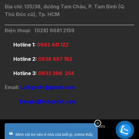
Địa chỉ: 135/38, đường Tam Châu, P. Tam Bình (Q.
Thủ Đức cũ), Tp. HCM
Điện thoại: (028) 6681 2159
Hotline 1:
0982 441 122
Hotline 2:
0938 867 192
Hotline 3:
0933 398 254
Email:
Lichgotet@gmail.com
Baogia@lichgotet.com
Copyright 2026 ©
lichgotet.com
Mình nội trợ nên ở nhà chả biết gì, online thấy