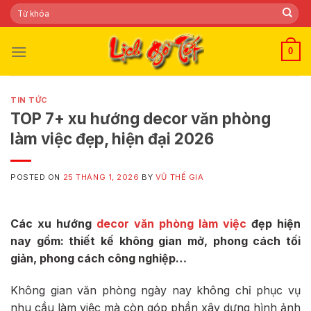
Skip
Tìm
kiếm:
to
content
0
TIN TỨC
TOP 7+ xu hướng decor văn phòng
làm việc đẹp, hiện đại 2026
POSTED ON
25 THÁNG 1, 2026
BY
VŨ THẾ GIA
Các xu hướng
decor văn phòng làm việc
đẹp hiện
nay gồm: thiết kế không gian mở, phong cách tối
giản, phong cách công nghiệp…
Không gian văn phòng ngày nay không chỉ phục vụ
nhu cầu làm việc mà còn góp phần xây dựng hình ảnh