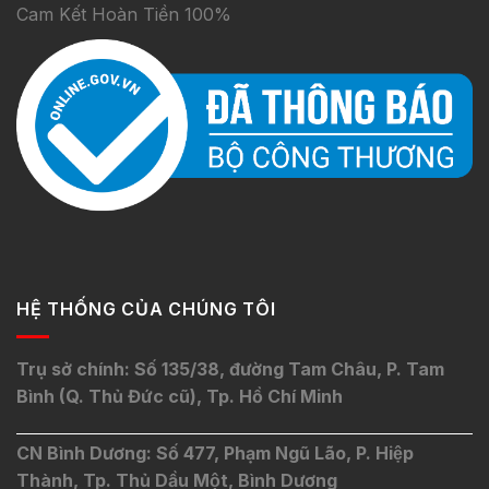
Cam Kết Hoàn Tiền 100%
HỆ THỐNG CỦA CHÚNG TÔI
Trụ sở chính: Số 135/38, đường Tam Châu, P. Tam
Bình (Q. Thủ Đức cũ), Tp. Hồ Chí Minh
CN Bình Dương: Số 477, Phạm Ngũ Lão, P. Hiệp
Thành, Tp. Thủ Dầu Một, Bình Dương