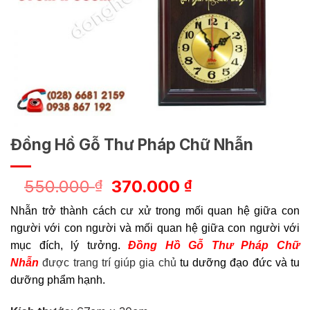
Đồng Hồ Gỗ Thư Pháp Chữ Nhẫn
Giá
Giá
550.000
370.000
₫
₫
gốc
hiện
Nhẫn trở thành cách cư xử trong mối quan hệ giữa con
là:
tại
người với con người và mối quan hệ giữa con người với
550.000 ₫.
là:
mục đích, lý tưởng.
Đồng Hồ Gỗ Thư Pháp Chữ
370.000 ₫.
Nhẫn
được trang trí giúp gia chủ
tu dưỡng đạo đức và tu
dưỡng phẩm hạnh.