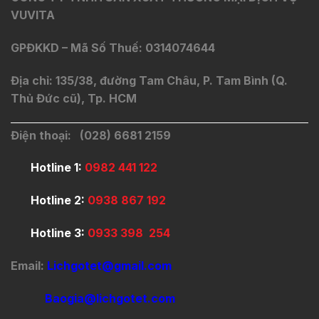
VUVITA
GPĐKKD – Mã Số Thuế: 0314074644
Địa chỉ: 135/38, đường Tam Châu, P. Tam Bình (Q.
Thủ Đức cũ), Tp. HCM
Điện thoại: (028) 6681 2159
Hotline 1:
0982 441 122
Hotline 2:
0938 867 192
Hotline 3:
0933 398 254
Email:
Lichgotet@gmail.com
Baogia@lichgotet.com