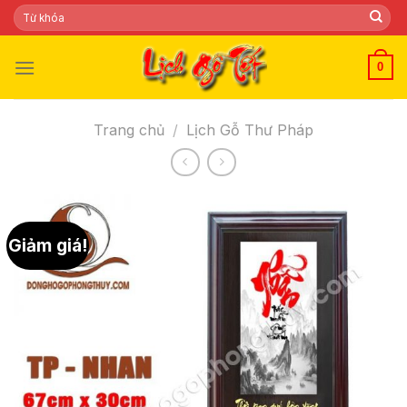
Skip
Tìm
kiếm:
to
content
0
Trang chủ
/
Lịch Gỗ Thư Pháp
Giảm giá!