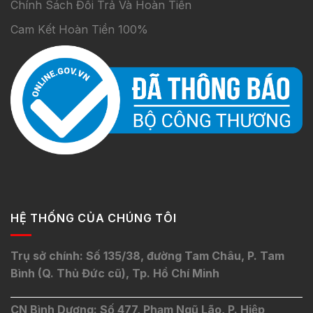
Chính Sách Đổi Trả Và Hoàn Tiền
Cam Kết Hoàn Tiền 100%
HỆ THỐNG CỦA CHÚNG TÔI
Trụ sở chính: Số 135/38, đường Tam Châu, P. Tam
Bình (Q. Thủ Đức cũ), Tp. Hồ Chí Minh
CN Bình Dương: Số 477, Phạm Ngũ Lão, P. Hiệp