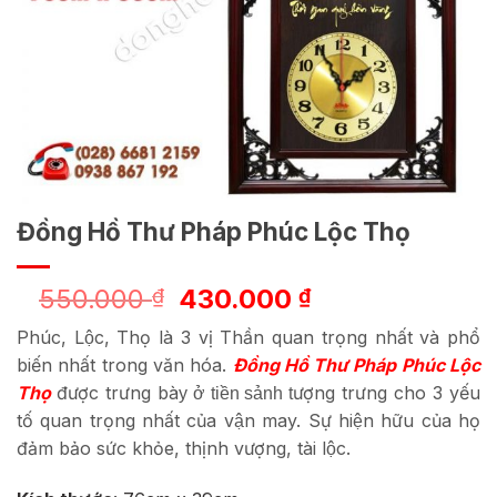
Đồng Hồ Thư Pháp Phúc Lộc Thọ
Giá
Giá
550.000
430.000
₫
₫
gốc
hiện
Phúc, Lộc, Thọ là 3 vị Thần quan trọng nhất và phổ
là:
tại
biến nhất trong văn hóa.
Đồng Hồ Thư Pháp Phúc
Lộc
550.000 ₫.
là:
Thọ
được trưng bà
ượng trưng cho 3 yếu
y
ở tiền sảnh
t
430.000 ₫.
tố quan trọng nhất của vận may. Sự hiện hữu của họ
đảm bảo sức khỏe, thịnh vượng, tài lộc.