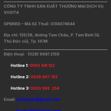
CÔNG TY TNHH SẢN XUẤT THƯƠNG MẠI DỊCH VỤ
VUVITA
GPĐKKD – Mã Số Thuế: 0314074644
Địa chỉ: 135/38, đường Tam Châu, P. Tam Bình (Q.
Thủ Đức cũ), Tp. HCM
Điện thoại: (028) 6681 2159
Hotline 1:
0982 441 122
Hotline 2:
0938 867 192
Hotline 3:
0933 398 254
Email:
Lichgotet@gmail.com
Baogia@lichgotet.com