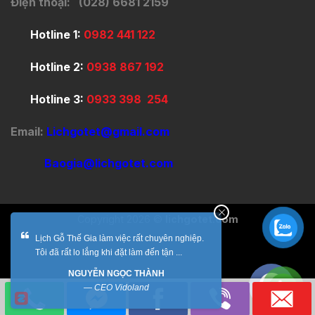
Điện thoại: (028) 6681 2159
Hotline 1:
0982 441 122
Hotline 2:
0938 867 192
Hotline 3:
0933 398 254
Email:
Lichgotet@gmail.com
Baogia@lichgotet.com
Copyright 2026 ©
lichgotet.com
Lịch Gỗ Thế Gia làm việc rất chuyên nghiệp.
Tôi đã rất lo lắng khi đặt làm đến tận ...
NGUYỄN NGỌC THÀNH
—
CEO Vidoland