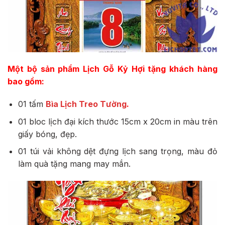
Một bộ sản phẩm
Lịch Gỗ Kỷ Hợi
tặng khách hàng
bao gồm:
01 tấm
Bìa Lịch Treo Tường
.
01 bloc lịch đại kích thước 15cm x 20cm in màu trên
giấy bóng, đẹp.
01 túi vải không dệt đựng lịch sang trọng, màu đỏ
làm quà tặng mang may mắn.