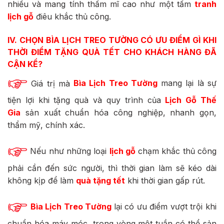
nhiều và mang tính thẩm mĩ cao như một tấm
tranh
lịch gỗ
điêu khắc thủ công.
IV. CHỌN BÌA LỊCH TREO TƯỜNG
CÓ ƯU ĐIỂM GÌ KHI
THỜI ĐIỂM TẶNG QUÀ TẾT CHO KHÁCH HÀNG ĐÃ
CẬN KỀ?
Giá trị mà
Bìa Lịch Treo Tường
mang lại là sự
tiện lợi khi tặng quà và quy trình của
Lịch Gỗ Thế
Gia
sản xuất chuẩn hóa công nghiệp, nhanh gọn,
thẩm mỹ, chính xác.
Nếu như những loại
lịch gỗ
chạm khắc thủ công
phải cần đến sức người, thì thời gian làm sẽ kéo dài
không kịp để làm
quà tặng tết
khi thời gian gấp rút.
Bìa Lịch Treo Tường
lại có ưu điểm vượt trội khi
chuẩn hóa máy móc, trong vòng một tuần có thể sản