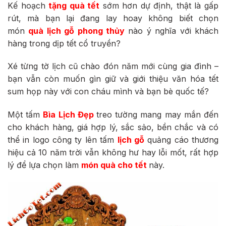
Kế hoạch
tặng quà tết
sớm hơn dự định, thật là gấp
rút, mà bạn lại đang lay hoay không biết chọn
món
quà lịch gỗ phong thủy
nào ý nghĩa với khách
hàng trong dịp tết cổ truyền?
Xé từng tờ lịch cũ chào đón năm mới cùng gia đình –
bạn vẫn còn muốn gìn giữ và giới thiệu văn hóa tết
sum họp này với con cháu mình và bạn bè quốc tế?
Một tấm
Bìa Lịch Đẹp
treo tường mang may mắn đến
cho khách hàng, giá hợp lý, sắc sảo, bền chắc và có
thể in logo công ty lên tấm
lịch gỗ
quảng cáo thương
hiệu cả 10 năm trời vẫn không hư hay lỗi mốt, rất hợp
lý để lựa chọn làm
món quà cho tết
này.