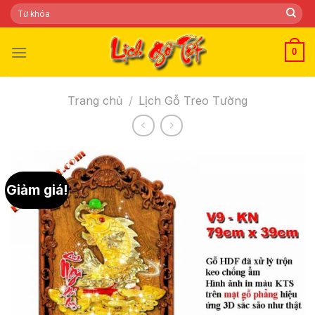
Skip
Tìm
kiếm:
to
content
0
Trang chủ
/
Lịch Gỗ Treo Tường
Giảm giá!