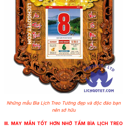
Những mẫu Bìa Lịch Treo Tường
đẹp và độc đáo bạn
nên sở hữu
III. MAY MẮN TỐT HƠN NHỜ TẤM BÌA LỊCH TREO