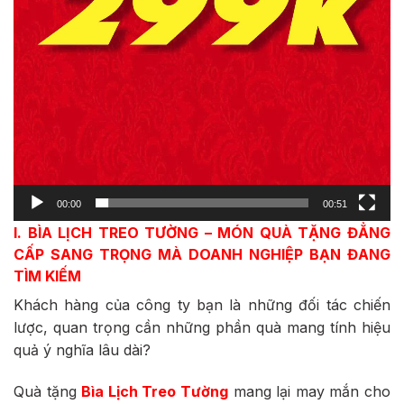
00:00
00:51
I. BÌA LỊCH TREO TƯỜNG – MÓN QUÀ TẶNG ĐẲNG
CẤP SANG TRỌNG MÀ DOANH NGHIỆP BẠN ĐANG
TÌM KIẾM
Khách hàng của công ty bạn là những đối tác chiến
lược, quan trọng cần những phần quà mang tính hiệu
quả ý nghĩa lâu dài?
Quà tặng
Bìa Lịch Treo Tường
mang lại may mắn cho