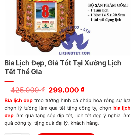
Bìa Lịch Đẹp, Giá Tốt Tại Xưởng Lịch
Tết Thế Gia
Giá
Giá
425.000
299.000
₫
₫
gốc
hiện
Bìa lịch đẹp
treo tường hình cá chép hóa rồng sự lựa
là:
tại
chọn lý tưởng làm quà tết tặng công ty, chọn
bìa lịch
425.000 ₫.
là:
đẹp
làm quà tặng sếp dịp tết, lịch tết đẹp ý nghĩa làm
299.000 ₫.
quà công ty, tặng quà đại lý, khách hàng.