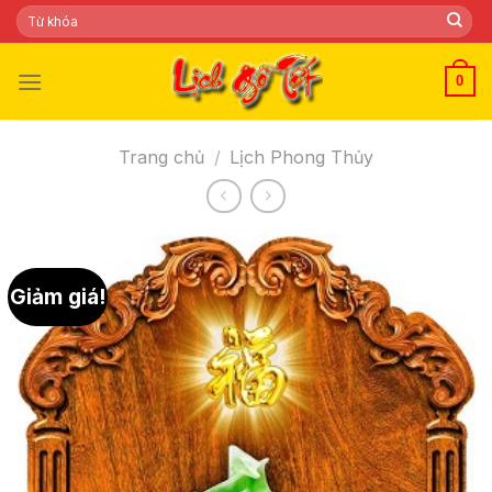
Skip
Tìm
kiếm:
to
content
0
Trang chủ
/
Lịch Phong Thủy
Giảm giá!