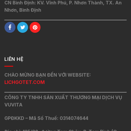
CN Bình Định: KV. Vĩnh Phú, P. Nhơn Thành, TX. An
Nhơn, Bình Định
LIÊN HỆ
CHÀO MỪNG BẠN ĐẾN VỚI WEBSITE:
LICHGOTET.COM
CÔNG TY TNHH SẢN XUẤT THƯƠNG MẠI DỊCH VỤ
VUVITA
GPĐKKD – Mã Số Thuế: 0314074644