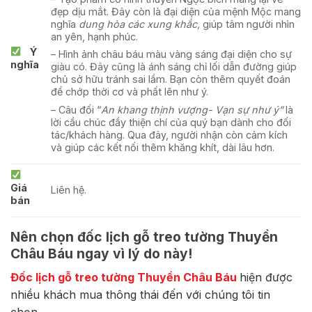
đẹp dịu mắt. Đây còn là đại diện của mệnh Mộc mang
nghĩa
dung hòa các xung khắc,
giúp tâm người nhìn
an yên, hạnh phúc.
Ý
– Hình ảnh châu báu màu vàng sáng đại diện cho sự
nghĩa
giàu có. Đây cũng là ánh sáng chỉ lối dẫn đường giúp
chủ sở hữu tránh sai lầm. Bạn còn thêm quyết đoán
để chớp thời cơ và phất lên như ý.
– Câu đối “
An khang thịnh vượng- Vạn sự như ý”
là
lời cầu chúc đầy thiện chí của quý bạn dành cho đối
tác/khách hàng. Qua đây, người nhận còn cảm kích
và giúp các kết nối thêm khăng khít, dài lâu hơn.
Giá
Liên hệ.
bán
Nên chọn đốc lịch gỗ treo tường Thuyền
Châu Báu ngay vì lý do này!
Đốc lịch gỗ treo tường Thuyền Châu Báu
hiện được
nhiều khách mua thông thái đến với chúng tôi tin
chọn.