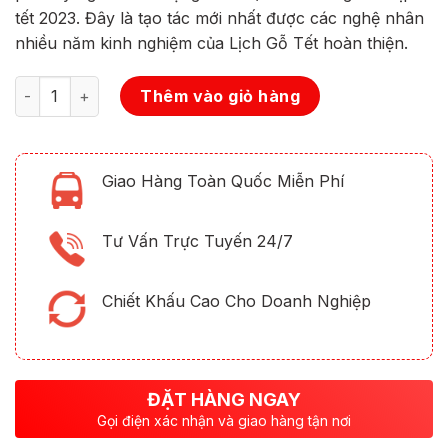
370.000 ₫.
là:
tết 2023. Đây là tạo tác mới nhất được các nghệ nhân
299.000 ₫.
nhiều năm kinh nghiệm của Lịch Gỗ Tết hoàn thiện.
Số lượng
Thêm vào giỏ hàng
Giao Hàng Toàn Quốc Miễn Phí
Tư Vấn Trực Tuyến 24/7
Chiết Khấu Cao Cho Doanh Nghiệp
ĐẶT HÀNG NGAY
Gọi điện xác nhận và giao hàng tận nơi