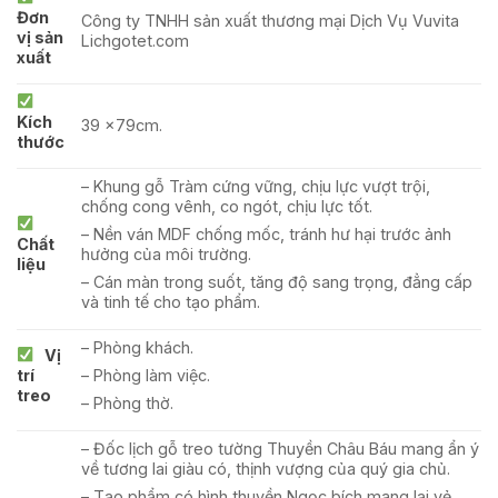
Đơn
Công ty TNHH sản xuất thương mại Dịch Vụ Vuvita
vị sản
Lichgotet.com
xuất
Kích
39 x79cm.
thước
– Khung gỗ Tràm cứng vững, chịu lực vượt trội,
chống cong vênh, co ngót, chịu lực tốt.
– Nền ván MDF chống mốc, tránh hư hại trước ảnh
Chất
hưởng của môi trường.
liệu
– Cán màn trong suốt, tăng độ sang trọng, đẳng cấp
và tinh tế cho tạo phẩm.
– Phòng khách.
Vị
trí
– Phòng làm việc.
treo
– Phòng thờ.
– Đốc lịch gỗ treo tường Thuyền Châu Báu mang ẩn ý
về tương lai giàu có, thịnh vượng của quý gia chủ.
– Tạo phẩm có hình thuyền Ngọc bích mang lại vẻ