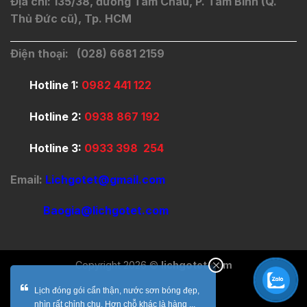
Địa chỉ: 135/38, đường Tam Châu, P. Tam Bình (Q.
Thủ Đức cũ), Tp. HCM
Điện thoại: (028) 6681 2159
Hotline 1:
0982 441 122
Hotline 2:
0938 867 192
Hotline 3:
0933 398 254
Email:
Lichgotet@gmail.com
Baogia@lichgotet.com
Copyright 2026 ©
lichgotet.com
Lịch đóng gói cẩn thận, nước sơn bóng đẹp,
nhìn rất chỉnh chu. Hơn chỗ khác là hàng ...