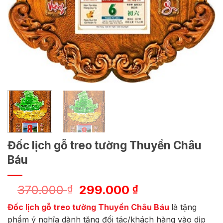
Đốc lịch gỗ treo tường Thuyền Châu
Báu
Giá
Giá
370.000
299.000
₫
₫
gốc
hiện
Đốc lịch gỗ treo tường Thuyền Châu Báu
là tặng
là:
tại
phẩm ý nghĩa dành tặng đối tác/khách hàng vào dịp