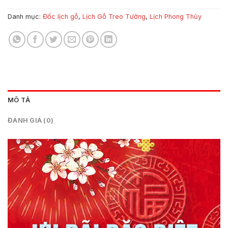
Danh mục:
Đốc lịch gỗ
,
Lịch Gỗ Treo Tường
,
Lịch Phong Thủy
MÔ TẢ
ĐÁNH GIÁ (0)
Trình
chơi
Video