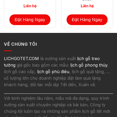
Liên hệ
Liên hệ
Đặt Hàng Ngay
Đặt Hàng Ngay
VỀ CHÚNG TÔI
LICHGOTET.COM
là xưởng sản xuất
lịch gỗ treo
tường
giá gốc bao gồm các mẫu:
lịch gỗ phong thủy
,
lịch gỗ cao cấp,
lịch gỗ phù điêu
, lịch gỗ quà tặng, …
số lượng lớn cho doanh nghiệp đặt làm quà tặng
khách hàng, đối tác mỗi dịp Tết đến, Xuân về.
Với kinh nghiệm lâu năm, mẫu mã đa dạng, quy trình
xưởng sản xuất chuyên nghiệp và bài bản, Công ty
chúng tôi luôn tạo ra những sản phẩm lịch gỗ tết mới