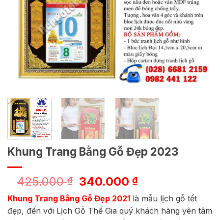
Khung Trang Bằng Gỗ Đẹp 2023
Giá
Giá
425.000
340.000
₫
₫
gốc
hiện
Khung Trang Bằng Gỗ Đẹp 2021
là mẫu lịch gỗ tết
là:
tại
đẹp, đến với Lịch Gỗ Thế Gia quý khách hàng yên tâm
425.000 ₫.
là: