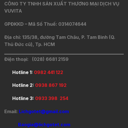
CÔNG TY TNHH SẢN XUẤT THƯƠNG MẠI DỊCH VỤ
VUVITA
GPĐKKD – Mã Số Thuế: 0314074644
Địa chỉ: 135/38, đường Tam Châu, P. Tam Bình (Q.
Thủ Đức cũ), Tp. HCM
Điện thoại: (028) 6681 2159
Hotline 1:
0982 441 122
Hotline 2:
0938 867 192
Hotline 3:
0933 398 254
Email:
Lichgotet@gmail.com
Baogia@lichgotet.com