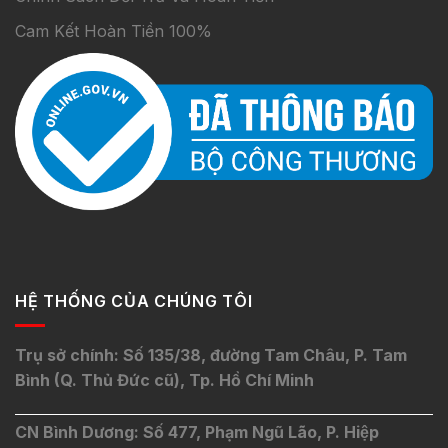
Cam Kết Hoàn Tiền 100%
HỆ THỐNG CỦA CHÚNG TÔI
Trụ sở chính: Số 135/38, đường Tam Châu, P. Tam
Bình (Q. Thủ Đức cũ), Tp. Hồ Chí Minh
CN Bình Dương: Số 477, Phạm Ngũ Lão, P. Hiệp