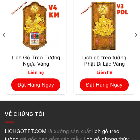
Lịch Gỗ Treo Tường
Lịch gỗ treo tường
Ngựa Vàng
Phật Di Lặc Vàng
Liên hệ
Liên hệ
Đặt Hàng Ngay
Đặt Hàng Ngay
VỀ CHÚNG TÔI
LICHGOTET.COM
là xưởng sản xuất
lịch gỗ treo
tường
giá gốc bao gồm các mẫu:
lịch gỗ phong thủy
,