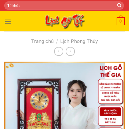
Skip
Tìm
kiếm:
to
content
0
Trang chủ
/
Lịch Phong Thủy