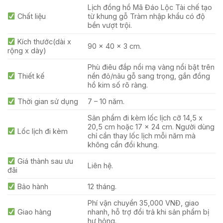
Lịch đồng hồ Mã Đáo Lộc Tài chế tạo
Chất liệu
từ khung gỗ Tràm nhập khẩu có độ
bền vượt trội.
Kích thước(dài x
90 x 40 x 3 cm.
rộng x dày)
Phù điêu đắp nổi mạ vàng nổi bật trên
Thiết kế
nền đỏ/nâu gỗ sang trọng, gắn đồng
hồ kim số rõ ràng.
Thời gian sử dụng
7 – 10 năm.
Sản phẩm đi kèm lốc lịch cỡ 14,5 x
20,5 cm hoặc 17 x 24 cm. Người dùng
Lốc lịch đi kèm
chỉ cần thay lốc lịch mỗi năm mà
không cần đổi khung.
Giá thành sau ưu
Liên hệ.
đãi
Bảo hành
12 tháng.
Phí vận chuyển 35,000 VNĐ, giao
Giao hàng
nhanh, hỗ trợ đổi trả khi sản phẩm bị
hư hỏng.