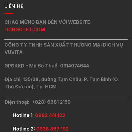
LIÊN HỆ
CHÀO MỪNG BẠN ĐẾN VỚI WEBSITE:
LICHGOTET.COM
CÔNG TY TNHH SẢN XUẤT THƯƠNG MẠI DỊCH VỤ
VUVITA
GPĐKKD – Mã Số Thuế: 0314074644
Địa chỉ: 135/38, đường Tam Châu, P. Tam Bình (Q.
Thủ Đức cũ), Tp. HCM
Điện thoại: (028) 6681 2159
Hotline 1:
0982 441 122
Hotline 2:
0938 867 192