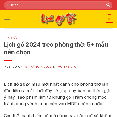
Skip
Tìm
kiếm:
to
content
0
TIN TỨC
Lịch gỗ 2024 treo phòng thờ: 5+ mẫu
nên chọn
POSTED ON
18 THÁNG 7, 2023
BY
VŨ THẾ GIA
Lịch gỗ 2024
mẫu mới nhất dành cho phòng thờ lần
đầu tiên ra mắt dưới đây sẽ giúp quý bạn có thêm gợi
ý hay. Tạo phẩm làm từ khung gỗ Tràm chống mốc,
tránh cong vênh cùng nền ván MDF chống nước.
Các thế mạnh hiếm có mà dòng này nắm giữ sẽ không