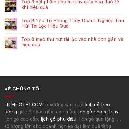
Top 9 vật phẩm phong thủy giúp xua đuổi tà
khí hiệu quả
Top 8 Yếu Tố Phong Thủy Doanh Nghiệp Thu
Hút Tài Lộc Hiệu Quả
Top 8 mẹo thu hút tài lộc vào nhà đơn giản và
hiệu quả
VỀ CHÚNG TÔI
LICHGOTET.COM
là xưởng sản xuất
lịch gỗ treo
tường
giá gốc bao gồm các mẫu:
lịch gỗ phong thủy
,
lịch gỗ cao cấp,
lịch gỗ phù điêu
, lịch gỗ quà tặng, …
số lượng lớn cho doanh nghiệp đặt làm quà tặng