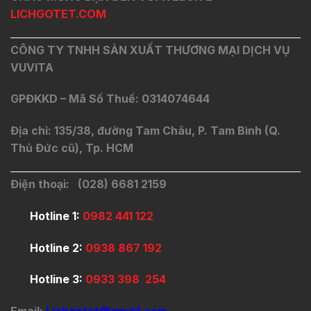
LICHGOTET.COM
CÔNG TY TNHH SẢN XUẤT THƯƠNG MẠI DỊCH VỤ
VUVITA
GPĐKKD – Mã Số Thuế: 0314074644
Địa chỉ: 135/38, đường Tam Châu, P. Tam Bình (Q.
Thủ Đức cũ), Tp. HCM
Điện thoại: (028) 6681 2159
Hotline 1:
0982 441 122
Hotline 2:
0938 867 192
Hotline 3:
0933 398 254