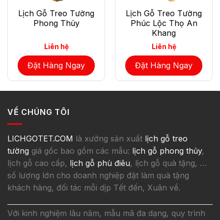
Lịch Gỗ Treo Tường
Lịch Gỗ Treo Tường
Phong Thủy
Phúc Lộc Thọ An
Khang
Liên hệ
Liên hệ
Đặt Hàng Ngay
Đặt Hàng Ngay
VỀ CHÚNG TÔI
LICHGOTET.COM
là xưởng sản xuất
lịch gỗ treo
tường
giá gốc bao gồm các mẫu:
lịch gỗ phong thủy
,
lịch gỗ cao cấp,
lịch gỗ phù điêu
, lịch gỗ quà tặng, …
số lượng lớn cho doanh nghiệp đặt làm quà tặng
khách hàng, đối tác mỗi dịp Tết đến, Xuân về.
Với kinh nghiệm lâu năm, mẫu mã đa dạng, quy trình