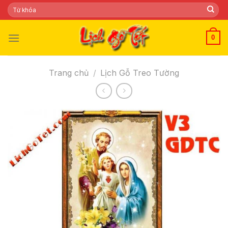
Skip
Tìm
kiếm:
to
content
0
Trang chủ
/
Lịch Gỗ Treo Tường