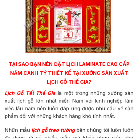
TẠI SAO BẠN NÊN ĐẶT
LỊCH LAMINATE CAO CẤP
NĂM CANH TÝ
THIẾT KẾ TẠI XƯỞNG SẢN XUẤT
LỊCH GỖ THẾ GIA?
Lịch Gỗ Tết Thế Gia
là một trong những xưởng sản
xuất lịch gỗ lớn nhất miền Nam với kinh nghiệp làm
việc lâu năm nên luôn đáp ứng được nhu cầu về sản
phẩm đối với những khách hàng khó tính nhất.
Nhữn mẫu
lịch gỗ treo tường
bên chúng tôi luôn luôn
đa dạng và có nhiều mẫu mã khác nhau giúp cho