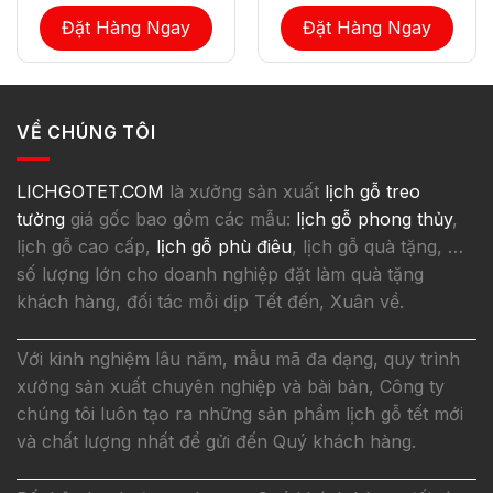
Đặt Hàng Ngay
Đặt Hàng Ngay
VỀ CHÚNG TÔI
LICHGOTET.COM
là xưởng sản xuất
lịch gỗ treo
tường
giá gốc bao gồm các mẫu:
lịch gỗ phong thủy
,
lịch gỗ cao cấp,
lịch gỗ phù điêu
, lịch gỗ quà tặng, …
số lượng lớn cho doanh nghiệp đặt làm quà tặng
khách hàng, đối tác mỗi dịp Tết đến, Xuân về.
Với kinh nghiệm lâu năm, mẫu mã đa dạng, quy trình
xưởng sản xuất chuyên nghiệp và bài bản, Công ty
chúng tôi luôn tạo ra những sản phẩm lịch gỗ tết mới
và chất lượng nhất để gửi đến Quý khách hàng.