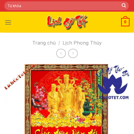
Skip
Tìm
kiếm:
to
content
0
Trang chủ
/
Lịch Phong Thủy