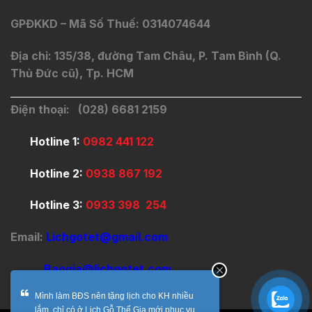
GPĐKKD – Mã Số Thuế: 0314074644
Địa chỉ: 135/38, đường Tam Châu, P. Tam Bình (Q.
Thủ Đức cũ), Tp. HCM
Điện thoại: (028) 6681 2159
Hotline 1:
0982 441 122
Hotline 2:
0938 867 192
Hotline 3:
0933 398 254
Email:
Lichgotet@gmail.com
Baogia@lichgotet.com
Mình làm BĐS nên tặng lịch cho KH nhiều
lắm, chỉ có ở Lịch Gỗ Thế Gia mới phục vụ ...