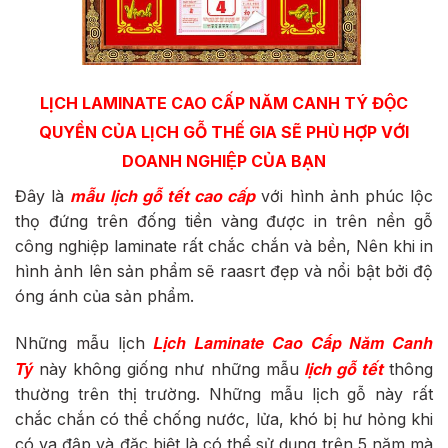
LỊCH LAMINATE CAO CẤP NĂM CANH TÝ
ĐỘC
QUYỀN CỦA LỊCH GỖ THẾ GIA SẼ PHÙ HỢP VỚI
DOANH NGHIỆP CỦA BẠN
Đây là
mẫu lịch gỗ tết cao cấp
với hình ảnh phúc lộc
thọ đứng trên đống tiền vàng được in trên nền gỗ
công nghiệp laminate rất chắc chắn và bền, Nên khi in
hình ảnh lên sản phẩm sẽ raasrt đẹp và nổi bật bởi độ
óng ánh của sản phẩm.
Lịch Laminate Cao Cấp Năm Canh
Những mẫu lịch
Tý
này không giống như những mẫu
lịch gỗ tết
thông
thường trên thị trường. Những mẫu lịch gỗ này rất
chắc chắn có thể chống nước, lửa, khó bị hư hỏng khi
có va đập và đặc biệt là có thể sử dụng trên 5 năm mà