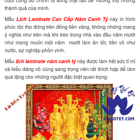
cuối cùng đó chính là sống thật lâu để hưởng thụ những
thành quả của mình.
Mẫu
Lịch Laminate Cao Cấp Năm Canh Tý
này in hình
phúc lộc thọ đứng trên đống tiền vàng, không những mang
ý nghĩa như trên mà khi treo trong nhà vào đầu năm mưới
như mong muốn một năm mưới làm ăn tốt, tiền vô như
nước, sự nghiệp phồn vinh.
Mẫu
lịch laminate năm canh tý
này được làm hết sức tỉ mỉ
và kiểu dáng vô cùng sang trọng nên rất thích hợp để làm
quà tặng cho những người đặc biệt quan trọng.