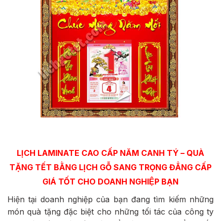
LỊCH LAMINATE CAO CẤP NĂM CANH TÝ
–
QUÀ
TẶNG TẾT BẰNG LỊCH GỖ SANG TRỌNG ĐẲNG CẤP
GIÁ TỐT CHO DOANH NGHIỆP BẠN
Hiện tại doanh nghiệp của bạn đang tìm kiếm những
món quà tặng đặc biệt cho những tối tác của công ty