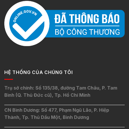
HỆ THỐNG CỦA CHÚNG TÔI
Trụ sở chính: Số 135/38, đường Tam Châu, P. Tam
Bình (Q. Thủ Đức cũ), Tp. Hồ Chí Minh
CN Bình Dương: Số 477, Phạm Ngũ Lão, P. Hiệp
Thành, Tp. Thủ Dầu Một, Bình Dương