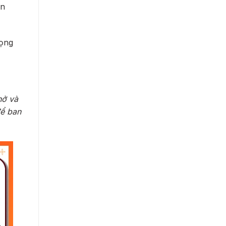
on
rọng
hở và
để ban