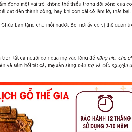
tổ ấm đóng một vai trò không thể thiếu trong đời sống của c
ái đạt đến thành công, hay khi con cái có lầm lỡ, thất bại.
 Chúa ban tặng cho mỗi người. Bởi nơi ấy có vị thế quan t
rọn tất cả người con của mẹ vào lòng để
nâng niu, che c
ện và sám hối tất cả, mẹ sẵn sàng
bảo trợ và cầu nguyện 