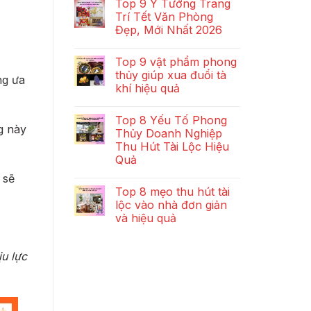
Top 9 Ý Tưởng Trang
Trí Tết Văn Phòng
Đẹp, Mới Nhất 2026
Top 9 vật phẩm phong
thủy giúp xua đuổi tà
ng ưa
khí hiệu quả
Top 8 Yếu Tố Phong
g này
Thủy Doanh Nghiệp
Thu Hút Tài Lộc Hiệu
Quả
 sẽ
Top 8 mẹo thu hút tài
lộc vào nhà đơn giản
và hiệu quả
u lực