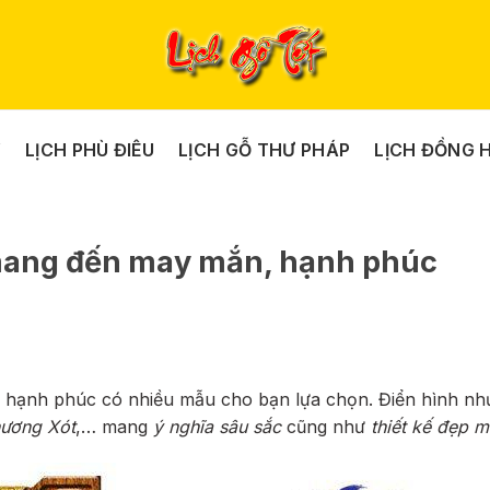
Y
LỊCH PHÙ ĐIÊU
LỊCH GỖ THƯ PHÁP
LỊCH ĐỒNG 
mang đến may mắn, hạnh phúc
hạnh phúc có nhiều mẫu cho bạn lựa chọn. Điển hình n
hương Xót
,… mang
ý nghĩa sâu sắc
cũng như
thiết kế đẹp m