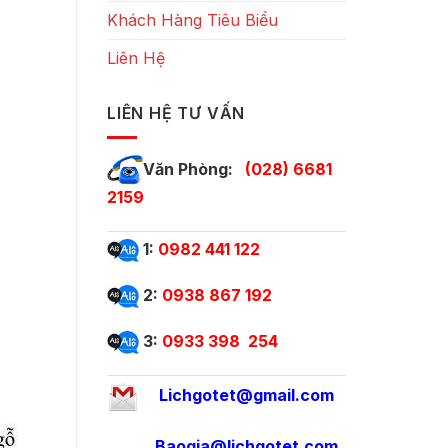
Khách Hàng Tiêu Biểu
Liên Hệ
LIÊN HỆ TƯ VẤN
Văn Phòng:
(028) 6681
2159
1:
0982 441 122
2:
0938 867 192
3:
0933 398 254
Lichgotet@gmail.com
Baogia@lichgotet.com