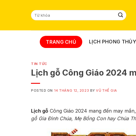
Skip
to
Tìm
content
kiếm:
LỊCH PHONG THỦ
TRANG CHỦ
TIN TỨC
Lịch gỗ Công Giáo 2024 
POSTED ON
14 THÁNG 12, 2023
BY
VŨ THẾ GIA
Lịch gỗ
Công Giáo 2024 mang đến may mắn, 
gỗ Gia Đình Chúa, Mẹ Bồng Con hay Chúa T