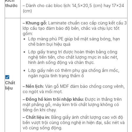
Kích
thước
– Dành cho các bloc lịch: 14,5×20,5 (cm) hay 17×24
(cm)
– Khung gỗ:
Laminate chuẩn cao cấp cùng kết cấu 3
lớp cấu tạo đảm bảo độ bền, chắc và chịu lực tốt
gồm:
Lớp màng phủ PE giúp bề mặt sáng bóng, hạn
chế bám bụi hiệu quả
Lớp giấy trang trí được hoàn thiện bằng công
nghệ tiên tiến, cho chất lượng mực in sắc nét,
hình ảnh sống động và chân thực.
Lớp giấy nền có thêm phụ gia chống ẩm mốc,
ngăn ngừa tình trạng thấm ố
Chất
– Nền lịch:
Ván gỗ MDF đảm bảo chống cong vênh,
liệu
co ngót và mối mọt.
– Đồng hồ kim trôi nhập khẩu:
Được in thẳng trên
mặt phẳng gỗ, máy kim trôi chất lượng không có
tiếng ồn khi chạy.
– Chất liệu in:
Bằng giấy ảnh chất lượng cao với độ
bền vượt trội cùng công nghệ in hiện đại, sắc nét và
vô cùng sống động.