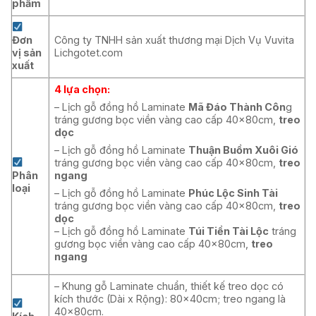
phẩm
Đơn
Công ty TNHH sản xuất thương mại Dịch Vụ Vuvita
vị sản
Lichgotet.com
xuất
4 lựa chọn:
– Lịch gỗ đồng hồ Laminate
Mã Đáo Thành Côn
g
tráng gương bọc viền vàng cao cấp 40x80cm,
treo
dọc
– Lịch gỗ đồng hồ Laminate
Thuận Buồm Xuôi Gió
tráng gương bọc viền vàng cao cấp 40x80cm,
treo
Phân
ngang
loại
– Lịch gỗ đồng hồ Laminate
Phúc Lộc Sinh Tài
tráng gương bọc viền vàng cao cấp 40x80cm,
treo
dọc
– Lịch gỗ đồng hồ Laminate
Túi Tiền Tài Lộc
tráng
gương bọc viền vàng cao cấp 40x80cm,
treo
ngang
– Khung gỗ Laminate chuẩn, thiết kế treo dọc có
kích thước (Dài x Rộng): 80x40cm; treo ngang là
40x80cm.