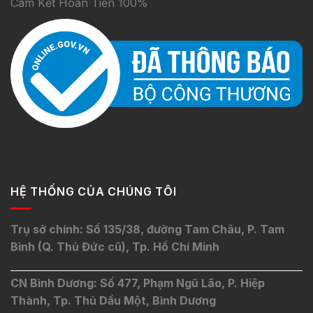
Cam Kết Hoàn Tiền 100%
HỆ THỐNG CỦA CHÚNG TÔI
Trụ sở chính: Số 135/38, đường Tam Châu, P. Tam
Bình (Q. Thủ Đức cũ), Tp. Hồ Chí Minh
CN Bình Dương: Số 477, Phạm Ngũ Lão, P. Hiệp
Thành, Tp. Thủ Dầu Một, Bình Dương