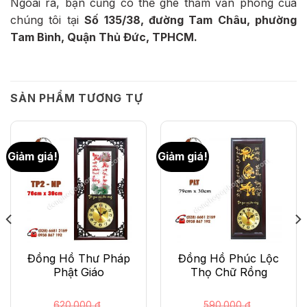
Ngoài ra, bạn cũng có thể ghé thăm văn phòng của
chúng tôi tại
Số 135/38, đường Tam Châu, phường
Tam Bình, Quận Thủ Đức, TPHCM.
SẢN PHẨM TƯƠNG TỰ
Giảm giá!
Giảm giá!
Đồng Hồ Thư Pháp
Đồng Hồ Phúc Lộc
Phật Giáo
Thọ Chữ Rồng
620.000
₫
590.000
₫