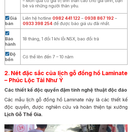
– Món quà có giá trị tinh thần cao cho gia đình, bạn
bè và những người thân yêu.
Giá
Liên hệ hotline
0982 441 122
–
0938 867 192
–
bán
0933 398 254
để được báo giá ưu đãi nhất.
Bảo
18 tháng, 1 đổi 1 khi lỗi NSX, bao đổi trả
hành
Độ
Có thể lên đến 7 – 10 năm
bền
2. Nét đặc sắc của lịch gỗ đồng hồ Laminate
– Phúc Lộc Tài Như Ý
Các thiết kế độc quyền đậm tính nghệ thuật độc đáo
Các mẫu lịch gỗ đồng hồ Laminate này là các thiết kế
độc quyền, được nghiên cứu và hoàn thiện tại xưởng
Lịch Gỗ Thế Gia
.