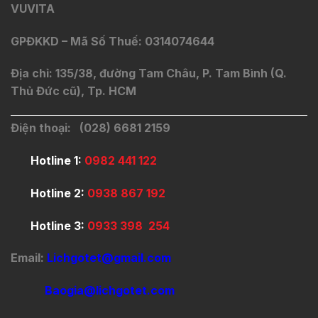
VUVITA
GPĐKKD – Mã Số Thuế: 0314074644
Địa chỉ: 135/38, đường Tam Châu, P. Tam Bình (Q.
Thủ Đức cũ), Tp. HCM
Điện thoại: (028) 6681 2159
Hotline 1:
0982 441 122
Hotline 2:
0938 867 192
Hotline 3:
0933 398 254
Email:
Lichgotet@gmail.com
Baogia@lichgotet.com