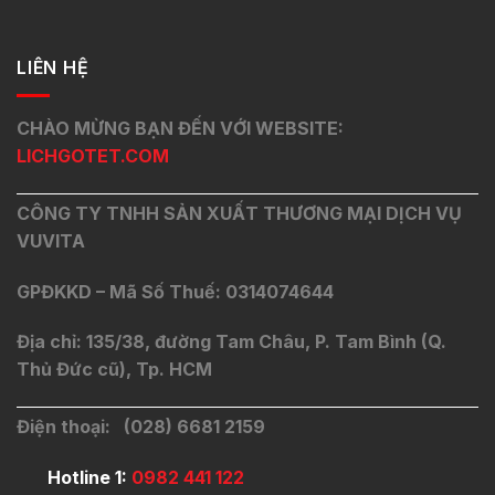
LIÊN HỆ
CHÀO MỪNG BẠN ĐẾN VỚI WEBSITE:
LICHGOTET.COM
CÔNG TY TNHH SẢN XUẤT THƯƠNG MẠI DỊCH VỤ
VUVITA
GPĐKKD – Mã Số Thuế: 0314074644
Địa chỉ: 135/38, đường Tam Châu, P. Tam Bình (Q.
Thủ Đức cũ), Tp. HCM
Điện thoại: (028) 6681 2159
Hotline 1:
0982 441 122