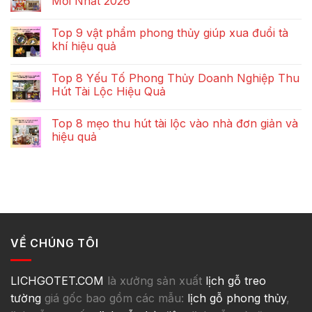
Mới Nhất 2026
Top 9 vật phẩm phong thủy giúp xua đuổi tà
khí hiệu quả
Top 8 Yếu Tố Phong Thủy Doanh Nghiệp Thu
Hút Tài Lộc Hiệu Quả
Top 8 mẹo thu hút tài lộc vào nhà đơn giản và
hiệu quả
VỀ CHÚNG TÔI
LICHGOTET.COM
là xưởng sản xuất
lịch gỗ treo
tường
giá gốc bao gồm các mẫu:
lịch gỗ phong thủy
,