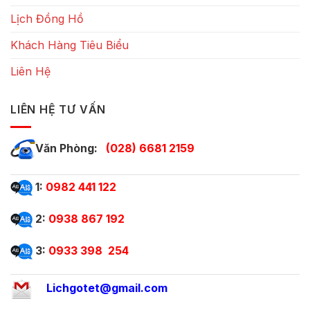
Lịch Đồng Hồ
Khách Hàng Tiêu Biểu
Liên Hệ
LIÊN HỆ TƯ VẤN
Văn Phòng:
(028) 6681 2159
1:
0982 441 122
2:
0938 867 192
3:
0933 398 254
Lichgotet@gmail.com