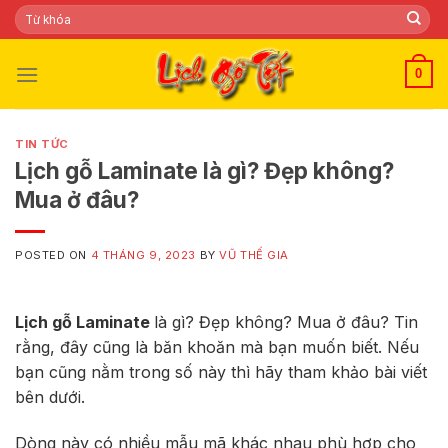
Skip
Tìm
kiếm:
to
content
0
TIN TỨC
Lịch gỗ Laminate là gì? Đẹp không?
Mua ở đâu?
POSTED ON
4 THÁNG 9, 2023
BY
VŨ THẾ GIA
Lịch gỗ Laminate
là gì? Đẹp không? Mua ở đâu? Tin
rằng, đây cũng là băn khoăn mà bạn muốn biết. Nếu
bạn cũng nằm trong số này thì hãy tham khảo bài viết
bên dưới.
Dòng này có nhiều mẫu mã khác nhau phù hợp cho