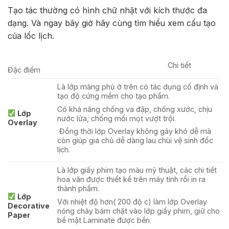
Tạo tác thường có hình chữ nhật với kích thước đa
dạng. Và ngay bây giờ hãy cùng tìm hiểu xem cấu tạo
của lốc lịch.
Chi tiết
Đặc điểm
Là lớp màng phủ ở trên có tác dụng cố định và
tạo độ cứng mềm cho tạo phẩm.
Có khả năng chống va đập, chống xước, chịu
Lớp
nước lửa, chống mối mọt vượt trội.
Overlay
Đồng thời lớp Overlay không gây khó dễ mà
còn giúp gia chủ dễ dàng lau chùi vệ sinh đốc
lịch.
Là lớp giấy phim tạo màu mỹ thuật, các chi tiết
hoa văn được thiết kế trên máy tính rồi in ra
thành phẩm.
Lớp
Với nhiệt độ hơn( 200 độ c) làm lớp Overlay
Decorative
nóng chảy bám chặt vào lớp giấy phim, giữ cho
Paper
bề mặt Laminate được bền.