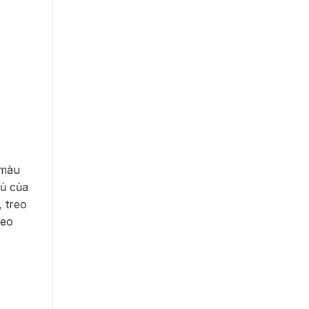
 màu
gủ của
 treo
reo