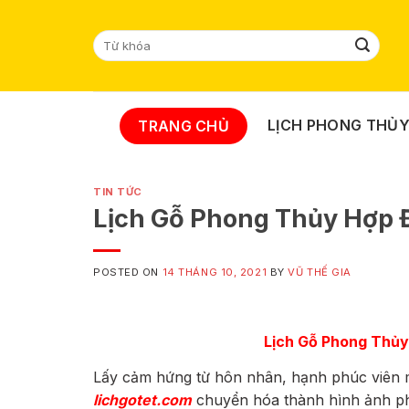
Skip
to
Tìm
content
kiếm:
LỊCH PHONG THỦ
TRANG CHỦ
TIN TỨC
Lịch Gỗ Phong Thủy Hợp 
POSTED ON
14 THÁNG 10, 2021
BY
VŨ THẾ GIA
Lịch Gỗ Phong Thủy
Lấy cảm hứng từ hôn nhân, hạnh phúc viên 
lichgotet.com
chuyển hóa thành hình ảnh ph