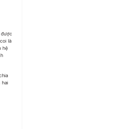
n được
coi là
 hệ
nh
chia
 hai