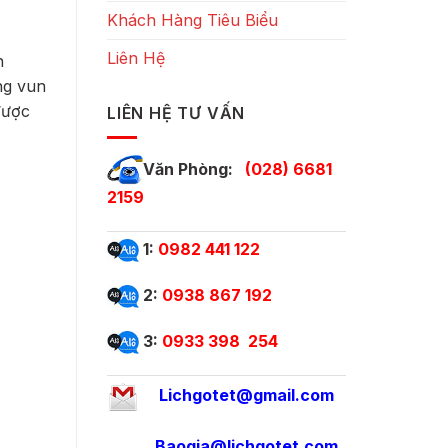
Khách Hàng Tiêu Biểu
Liên Hệ
h
ng vun
được
LIÊN HỆ TƯ VẤN
Văn Phòng:
(028) 6681
2159
1:
0982 441 122
2:
0938 867 192
3:
0933 398 254
Lichgotet@gmail.com
Baogia@lichgotet.com