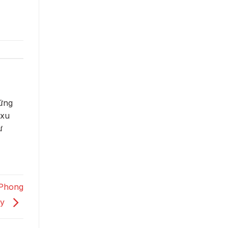
hững
 xu
ừ
 Phong
ủy