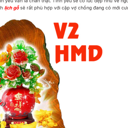
nh yêu vẫn là chân thật. Tình yêu sẽ có lúc đẹp như vẻ ngo
nh
lịch gỗ
sẽ rất phù hợp với cặp vợ chồng đang có mới cướ