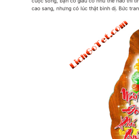
cuộc sống, bạn có giàu có như thế nào thì tì
cao sang, nhưng có lúc thật bình dị. Bức tra