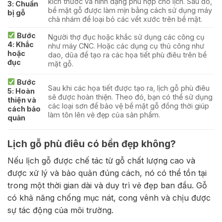
kích thước và hình dạng phù hợp cho lịch. Sau đó,
3: Chuẩn
bề mặt gỗ được làm mịn bằng cách sử dụng máy
bị gỗ
chà nhám để loại bỏ các vết xước trên bề mặt.
Bước
Người thợ đục hoặc khắc sử dụng các công cụ
4: Khắc
như máy CNC. Hoặc các dụng cụ thủ công như
hoặc
dao, dũa để tạo ra các họa tiết phù điêu trên bề
đục
mặt gỗ.
Bước
Sau khi các họa tiết được tạo ra, lịch gỗ phù điêu
5: Hoàn
sẽ được hoàn thiện. Theo đó, bạn có thể sử dụng
thiện và
các loại sơn để bảo vệ bề mặt gỗ đồng thời giúp
cách bảo
làm tôn lên vẻ đẹp của sản phẩm.
quản
Lịch gỗ phù điêu có bền đẹp không?
Nếu lịch gỗ được chế tác từ gỗ chất lượng cao và
được xử lý và bảo quản đúng cách, nó có thể tồn tại
trong một thời gian dài và duy trì vẻ đẹp ban đầu. Gỗ
có khả năng chống mục nát, cong vênh và chịu được
sự tác động của môi trường.