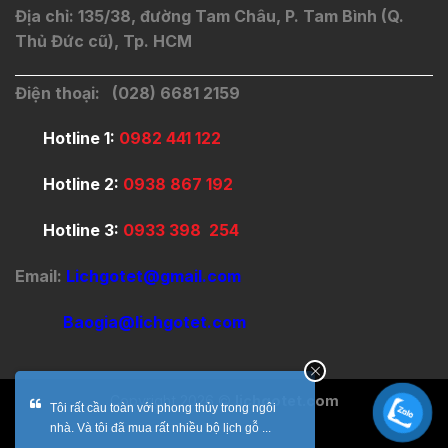
Địa chỉ: 135/38, đường Tam Châu, P. Tam Bình (Q.
Thủ Đức cũ), Tp. HCM
Điện thoại: (028) 6681 2159
Hotline 1:
0982 441 122
Hotline 2:
0938 867 192
Hotline 3:
0933 398 254
Email:
Lichgotet@gmail.com
Baogia@lichgotet.com
Copyright 2026 ©
lichgotet.com
Tôi rất cầu toàn với phong thủy trong ngôi
nhà. Và tôi đã mua rất nhiều bộ lịch gỗ ...