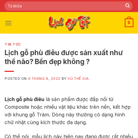
Skip
Tìm
kiếm:
to
content
0
TIN TỨC
Lịch gỗ phù điêu được sản xuất như
thế nào? Bền đẹp không ?
POSTED ON
6 THÁNG 8, 2023
BY
VŨ THẾ GIA
Lịch gỗ phù điêu
là sản phẩm được đắp nối từ
Composite hoặc nhiều vật liệu khác trên nền, kết hợp
với khung gỗ Tràm. Dòng này thường có dạng hình
chữ nhật cùng kích thước đa dạng.
Có thể nói, mẫu lịch này hiện nay đang được rất nhiều