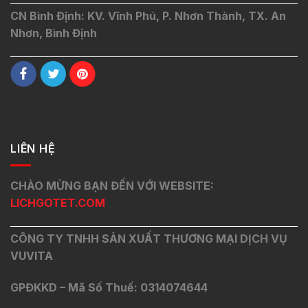
CN Bình Định: KV. Vĩnh Phú, P. Nhơn Thành, TX. An
Nhơn, Bình Định
LIÊN HỆ
CHÀO MỪNG BẠN ĐẾN VỚI WEBSITE:
LICHGOTET.COM
CÔNG TY TNHH SẢN XUẤT THƯƠNG MẠI DỊCH VỤ
VUVITA
GPĐKKD – Mã Số Thuế: 0314074644