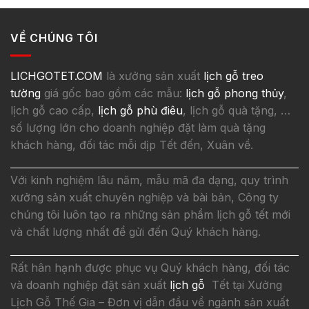
VỀ CHÚNG TÔI
LICHGOTET.COM
là xưởng sản xuất
lịch gỗ treo
tường
giá gốc bao gồm các mẫu:
lịch gỗ phong thủy
,
lịch gỗ cao cấp,
lịch gỗ phù điêu
, lịch gỗ quà tặng, …
số lượng lớn cho doanh nghiệp đặt làm quà tặng
khách hàng, đối tác mỗi dịp Tết đến, Xuân về.
Với kinh nghiệm lâu năm, mẫu mã đa dạng, quy trình
xưởng sản xuất chuyên nghiệp và bài bản, Công ty
chúng tôi luôn tạo ra những sản phẩm lịch gỗ tết mới
và chất lượng nhất để gửi đến Quý khách hàng.
Rất hân hạnh được phục vụ Quý khách hàng, đối tác
và doanh nghiệp đặt sản xuất
lịch gỗ
Tết tại Xưởng
Lịch Gỗ Thế Gia – Đơn vị dẫn đầu về ngành sản xuất