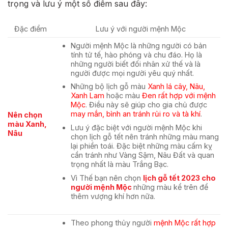
trọng và lưu ý một số điểm sau đây:
Đặc điểm
Lưu ý với người mệnh Mộc
Người mệnh Mộc là những người có bản
tính tử tế, hào phóng và chu đáo. Họ là
những người biết đối nhân xử thế và là
người được mọi người yêu quý nhất.
Những bộ lịch gỗ
màu
Xanh lá cây
,
Nâu
,
Xanh Lam
hoặc màu
Đen rất hợp với mệnh
Mộc
. Điều này sẽ giúp cho gia chủ được
may mắn, bình an tránh rủi ro và tà khí
.
Nên chọn
màu Xanh,
Lưu ý đặc biệt với người mệnh Mộc khi
Nâu
chọn lịch gỗ tết nên tránh những màu mang
lại phiền toái. Đặc biệt những
màu cấm kỵ
cần tránh như
Vàng Sậm
,
Nâu Đất và quan
trọng nhất là màu Trắng Bạc
.
Vì Thế bạn nên chọn
lịch gỗ tết 2023 cho
người mệnh Mộc
những màu kể trên để
thêm vượng khí hơn nữa.
Theo phong thủy người
mệnh Mộc
rất hợp