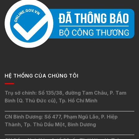
HỆ THỐNG CỦA CHÚNG TÔI
Trụ sở chính: Số 135/38, đường Tam Châu, P. Tam
Bình (Q. Thủ Đức cũ), Tp. Hồ Chí Minh
CN Bình Dương: Số 477, Phạm Ngũ Lão, P. Hiệp
Thành, Tp. Thủ Dầu Một, Bình Dương