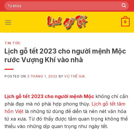
Skip
Tìm
kiếm:
to
content
0
TIN TỨC
Lịch gỗ tết 2023 cho người mệnh Mộc
rước Vượng Khí vào nhà
POSTED ON
3 THÁNG 1, 2022
BY
VŨ THẾ GIA
Lịch gỗ tết 2023
cho người mệnh Mộc
không chỉ cần
phải đẹp mà nó phải hợp phong thủy.
Lịch gỗ tết tâm
hồn Việt
là những từ dùng để diễn tả nên nét văn hóa
từ xa xưa. Từ đó thấy được tầm quan trọng không thể
thiếu vào những dịp quan trọng như ngày tết.