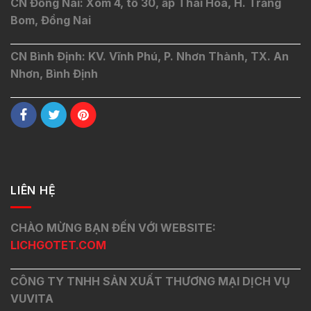
CN Đồng Nai: Xóm 4, tổ 30, ấp Thái Hòa, H. Trảng
Bom, Đồng Nai
CN Bình Định: KV. Vĩnh Phú, P. Nhơn Thành, TX. An
Nhơn, Bình Định
LIÊN HỆ
CHÀO MỪNG BẠN ĐẾN VỚI WEBSITE:
LICHGOTET.COM
CÔNG TY TNHH SẢN XUẤT THƯƠNG MẠI DỊCH VỤ
VUVITA