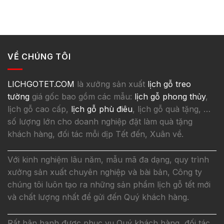
VỀ CHÚNG TÔI
LICHGOTET.COM
là xưởng sản xuất
lịch gỗ treo
tường
giá gốc bao gồm các mẫu:
lịch gỗ phong thủy
,
lịch gỗ cao cấp,
lịch gỗ phù điêu
, lịch gỗ quà tặng, …
số lượng lớn cho doanh nghiệp đặt làm quà tặng
khách hàng, đối tác mỗi dịp Tết đến, Xuân về.
Với kinh nghiệm lâu năm, mẫu mã đa dạng, quy trình
xưởng sản xuất chuyên nghiệp và bài bản, Công ty
chúng tôi luôn tạo ra những sản phẩm lịch gỗ tết mới
và chất lượng nhất để gửi đến Quý khách hàng.
Rất hân hạnh được phục vụ Quý khách hàng, đối tác