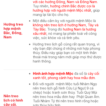
với các hướng Đông
,
Nam và Đông Nam
.
Tuy nhiên,
hướng
chính Bắc được coi là
hướng hợp với người mệnh Mộc nhất
, giúp
mang lại tài lộc cho họ.
Một điều
cấm kỵ
với người mệnh Mộc là
Hướng treo
không nên treo lịch ở hướng Nam
,
Tây và
hợp mệnh
Tây Bắc
. Trong đó
hướng Nam là hướng
Bắc, Đông,
xấu nhất
, nó mang lại phiền toái về công
Nam
việc, sức khỏe và cả tình yêu.
Hướng treo lịch gỗ cũng rất quan trọng, vì
vậy bạn đặt chúng ở những nơi hợp phong
thủy. Điều này giúp bạn có một tinh thần
thoải mái trong năm mới giúp mọi thứ được
hanh thông.
Hình ảnh hợp mệnh Mộc
đa số là
cây cối
xanh tốt
,
phong cảnh hay hoa mẫu đơn
.
Đối với người mệnh Mộc tuổi Nhâm Ngọ
nên treo lịch gỗ hình Cửu Lý Ngư( 9 cá
chép) hoặc tranh sơn thủy. Tuổi Quý Mùi
Nên treo
nên treo hoa mẫu đơn hay Phật Quan Âm.
lịch có hình
Tuổi Nhâm Tý thì nên treo hình rồng hoặc
cây cối,
sơn thủy hữu tình…