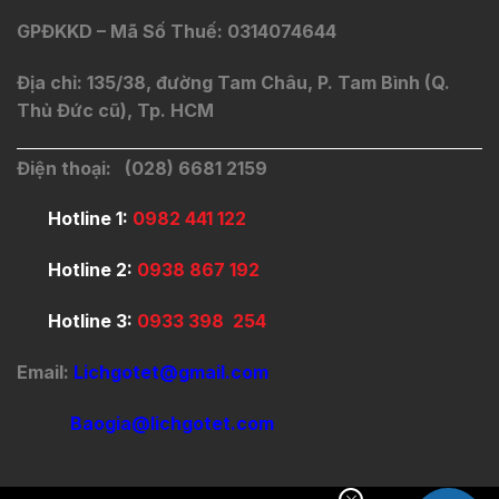
GPĐKKD – Mã Số Thuế: 0314074644
Địa chỉ: 135/38, đường Tam Châu, P. Tam Bình (Q.
Thủ Đức cũ), Tp. HCM
Điện thoại: (028) 6681 2159
Hotline 1:
0982 441 122
Hotline 2:
0938 867 192
Hotline 3:
0933 398 254
Email:
Lichgotet@gmail.com
Baogia@lichgotet.com