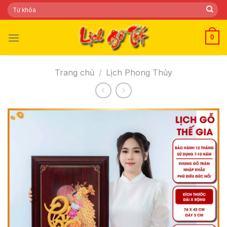
Skip
Tìm
kiếm:
to
content
0
Trang chủ
/
Lịch Phong Thủy