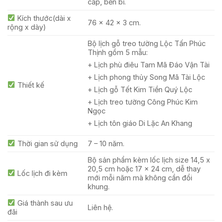
cấp, bền bỉ.
Kích thước(dài x
76 x 42 x 3 cm.
rộng x dày)
Bộ lịch gỗ treo tường Lộc Tấn Phúc
Thịnh gồm 5 mẫu:
+ Lịch phù điêu Tam Mã Đáo Vận Tài
+ Lịch phong thủy Song Mã Tài Lộc
Thiết kế
+ Lịch gỗ Tết Kim Tiền Quý Lộc
+ Lịch treo tường Công Phúc Kim
Ngọc
+ Lịch tôn giáo Di Lặc An Khang
Thời gian sử dụng
7 – 10 năm.
Bộ sản phẩm kèm lốc lịch size 14,5 x
20,5 cm hoặc 17 x 24 cm, dễ thay
Lốc lịch đi kèm
mới mỗi năm mà không cần đổi
khung.
Giá thành sau ưu
Liên hệ.
đãi