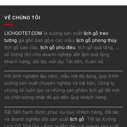
VỀ CHÚNG TÔI
LICHGOTET.COM
là xưởng sản xuất
lịch gỗ treo
tường
giá gốc bao gồm các mẫu:
lịch gỗ phong thủy
,
lịch gỗ cao cấp,
lịch gỗ phù điêu
, lịch gỗ quà tặng, …
số lượng lớn cho doanh nghiệp đặt làm quà tặng
khách hàng, đối tác mỗi dịp Tết đến, Xuân về.
Với kinh nghiệm lâu năm, mẫu mã đa dạng, quy trình
xưởng sản xuất chuyên nghiệp và bài bản, Công ty
chúng tôi luôn tạo ra những sản phẩm lịch gỗ tết mới
và chất lượng nhất để gửi đến Quý khách hàng.
Rất hân hạnh được phục vụ Quý khách hàng, đối tác
và doanh nghiệp đặt sản xuất
lịch gỗ
Tết tại Xưởng
Lịch Gỗ Thế Gia – Đơn vị dẫn đầu về ngành sản xuất