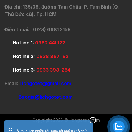
Địa chỉ: 135/38, đường Tam Châu, P. Tam Bình (Q.
Thủ Đức cũ), Tp. HCM
Điện thoại: (028) 6681 2159
Hotline 1:
0982 441 122
Hotline 2:
0938 867 192
Hotline 3:
0933 398 254
Email:
Lichgotet@gmail.com
Baogia@lichgotet.com
Copyright 2026 ©
lichgotet.com
Tôi mua lịch nhiều rồi, mua rất nhiều chỗ chứ