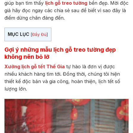
giúp bạn tìm thấy
lịch gỗ treo tường
bền đẹp. Mời độc
giả hãy đọc ngay các chia sẻ sau để biết vì sao đây là
điểm dừng chân đáng đến.
MỤC LỤC
[
Đầy Đủ
]
Gợi ý những mẫu lịch gỗ treo tường đẹp
không nên bỏ lỡ
Xưởng lịch gỗ tết Thế Gia
tự hào là đơn vị được
nhiều khách hàng tìm tới. Đồng thời, chúng tôi hiện
thiết kế độc bản và gia công, hoàn thiện, lịch tết số
lượng lớn.