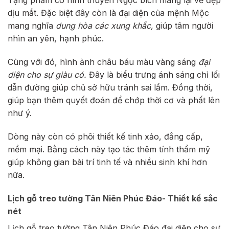
Tặng phẩm có hình thuyền Ngọc bích mang lại vẻ đẹp
dịu mắt. Đặc biệt đây còn là đại diện của mệnh Mộc
mang nghĩa
dung hòa các xung khắc,
giúp tâm người
nhìn an yên, hạnh phúc.
Cùng với đó, hình ảnh châu báu màu vàng sáng
đại
diện cho sự giàu có.
Đây là biểu trưng ánh sáng chỉ lối
dẫn đường giúp chủ sở hữu tránh sai lầm. Đồng thời,
giúp bạn thêm quyết đoán để chớp thời cơ và phất lên
như ý.
Dòng này còn có phôi thiết kế tinh xảo, đẳng cấp,
mềm mại. Bằng cách này tạo tác thêm tính thẩm mỹ
giúp không gian bài trí tinh tế và nhiều sinh khí hơn
nữa.
Lịch gỗ treo tường Tân Niên Phúc Đáo- Thiết kế sắc
nét
Lịch gỗ treo tường Tân Niên Phúc Đáo đại diện cho sự