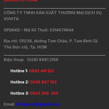
LICHGOTET.COM
CÔNG TY TNHH SẢN XUẤT THƯƠNG MẠI DỊCH VỤ
VUVITA
GPĐKKD – Mã Số Thuế: 0314074644
Địa chỉ: 135/38, đường Tam Châu, P. Tam Bình (Q.
Thủ Đức cũ), Tp. HCM
Điện thoại: (028) 6681 2159
Hotline 1:
0982 441 122
Hotline 2:
0938 867 192
Hotline 3:
0933 398 254
Email:
Lichgotet@gmail.com