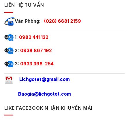
LIÊN HỆ TƯ VẤN
Văn Phòng:
(028) 6681 2159
1:
0982 441 122
2:
0938 867 192
3:
0933 398 254
Lichgotet@gmail.com
Baogia@lichgotet.com
LIKE FACEBOOK NHẬN KHUYẾN MÃI