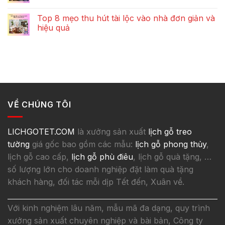
Top 8 mẹo thu hút tài lộc vào nhà đơn giản và
hiệu quả
VỀ CHÚNG TÔI
LICHGOTET.COM
là xưởng sản xuất
lịch gỗ treo
tường
giá gốc bao gồm các mẫu:
lịch gỗ phong thủy
,
lịch gỗ cao cấp,
lịch gỗ phù điêu
, lịch gỗ quà tặng, …
số lượng lớn cho doanh nghiệp đặt làm quà tặng
khách hàng, đối tác mỗi dịp Tết đến, Xuân về.
Với kinh nghiệm lâu năm, mẫu mã đa dạng, quy trình
xưởng sản xuất chuyên nghiệp và bài bản, Công ty