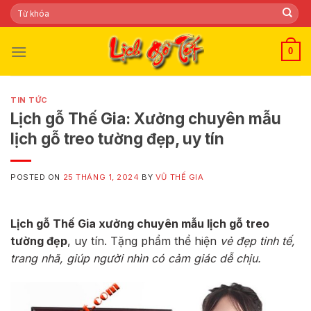
Skip
Tìm
kiếm:
to
content
0
TIN TỨC
Lịch gỗ Thế Gia: Xưởng chuyên mẫu
lịch gỗ treo tường đẹp, uy tín
POSTED ON
25 THÁNG 1, 2024
BY
VŨ THẾ GIA
Lịch gỗ Thế Gia xưởng chuyên mẫu lịch gỗ treo
tường đẹp
, uy tín. Tặng phẩm thể hiện
vẻ đẹp tinh tế,
trang nhã, giúp người nhìn có cảm giác dễ chịu.