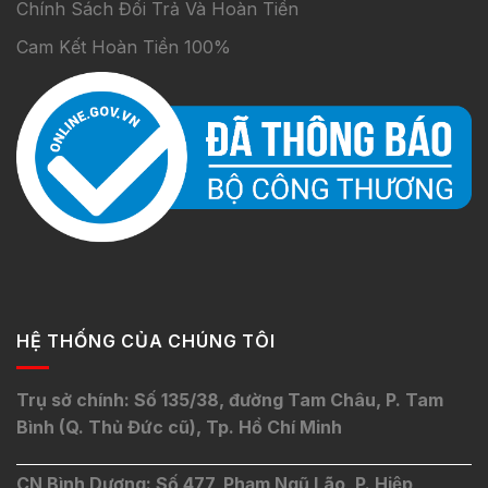
Chính Sách Đổi Trả Và Hoàn Tiền
Cam Kết Hoàn Tiền 100%
HỆ THỐNG CỦA CHÚNG TÔI
Trụ sở chính: Số 135/38, đường Tam Châu, P. Tam
Bình (Q. Thủ Đức cũ), Tp. Hồ Chí Minh
CN Bình Dương: Số 477, Phạm Ngũ Lão, P. Hiệp