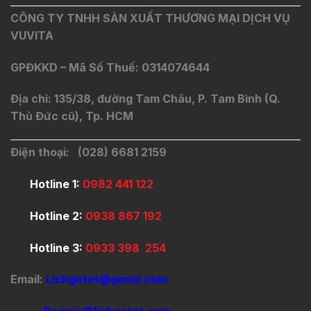
CÔNG TY TNHH SẢN XUẤT THƯƠNG MẠI DỊCH VỤ
VUVITA
GPĐKKD – Mã Số Thuế: 0314074644
Địa chỉ: 135/38, đường Tam Châu, P. Tam Bình (Q.
Thủ Đức cũ), Tp. HCM
Điện thoại: (028) 6681 2159
Hotline 1:
0982 441 122
Hotline 2:
0938 867 192
Hotline 3:
0933 398 254
Email:
Lichgotet@gmail.com