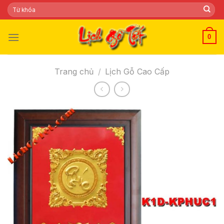
Skip
Tìm
kiếm:
to
content
0
Trang chủ
/
Lịch Gỗ Cao Cấp