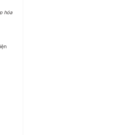
p hóa
iện