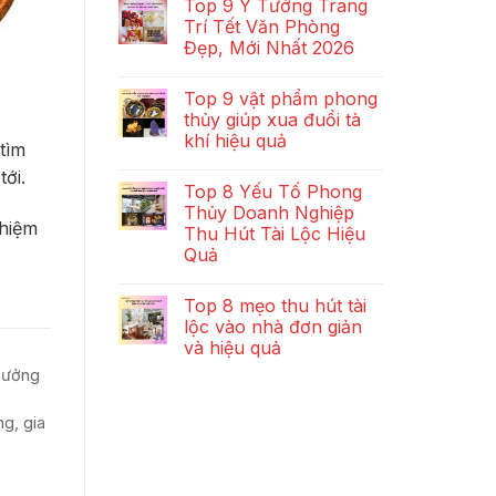
Top 9 Ý Tưởng Trang
Trí Tết Văn Phòng
Đẹp, Mới Nhất 2026
Top 9 vật phẩm phong
thủy giúp xua đuổi tà
khí hiệu quả
 tìm
ới.
Top 8 Yếu Tố Phong
Thủy Doanh Nghiệp
ghiệm
Thu Hút Tài Lộc Hiệu
Quả
Top 8 mẹo thu hút tài
lộc vào nhà đơn giản
và hiệu quả
hưởng
ng, gia