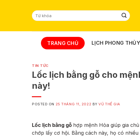
Skip
to
Tìm
content
kiếm:
LỊCH PHONG THỦ
TRANG CHỦ
TIN TỨC
Lốc lịch bằng gỗ cho mện
này!
POSTED ON
25 THÁNG 11, 2022
BY
VŨ THẾ GIA
Lốc lịch bằng gỗ
hợp mệnh Hỏa giúp gia chủ 
chớp lấy cơ hội. Bằng cách này, họ có nhiều 