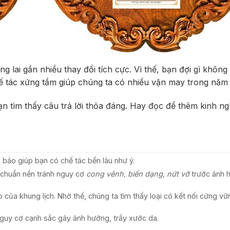
g lai gần nhiều thay đổi tích cực. Vì thế, bạn đợi gì không
 tác xứng tầm giúp chúng ta có nhiều vận may trong năm t
 tìm thấy câu trả lời thỏa đáng. Hay đọc để thêm kinh n
 bảo giúp bạn có chế tác bền lâu như ý.
 chuẩn nền tránh nguy cơ
cong vênh, biến dạng, nứt vỡ
trước ảnh 
 của khung lịch. Nhờ thế, chúng ta tìm thấy loại có kết nối cứng vữ
nguy cơ cạnh sắc gây ảnh hưởng, trầy xước da.