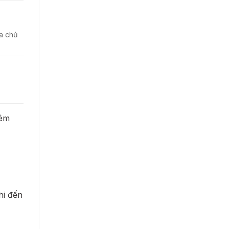
ia chủ
hêm
hi đến