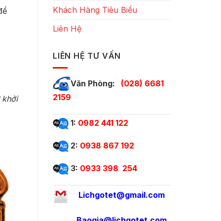
Khách Hàng Tiêu Biểu
để
Liên Hệ
LIÊN HỆ TƯ VẤN
Văn Phòng:
(028) 6681
2159
 khởi
1:
0982 441 122
2:
0938 867 192
3:
0933 398 254
Lichgotet@gmail.com
Baogia@lichgotet.com