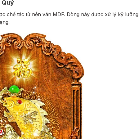
ú Quý
c chế tác từ nền ván MDF. Dòng này được xử lý kỹ lưỡng
ạng.