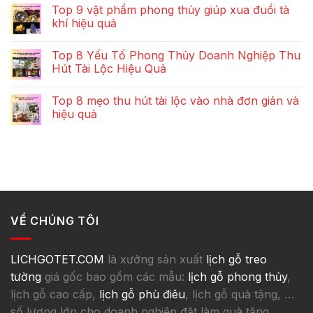
Top 9 vật phẩm phong thủy giúp xua đuổi tà
khí hiệu quả
Top 8 Yếu Tố Phong Thủy Doanh Nghiệp Thu
Hút Tài Lộc Hiệu Quả
Top 8 mẹo thu hút tài lộc vào nhà đơn giản và
hiệu quả
VỀ CHÚNG TÔI
LICHGOTET.COM
là xưởng sản xuất
lịch gỗ treo
tường
giá gốc bao gồm các mẫu:
lịch gỗ phong thủy
,
lịch gỗ cao cấp,
lịch gỗ phù điêu
, lịch gỗ quà tặng, …
số lượng lớn cho doanh nghiệp đặt làm quà tặng