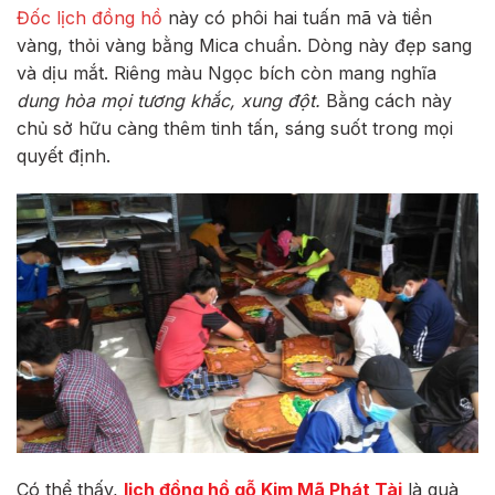
Đốc lịch đồng hồ
này có phôi hai tuấn mã và tiền
vàng, thỏi vàng bằng Mica chuẩn. Dòng này đẹp sang
và dịu mắt. Riêng màu Ngọc bích còn mang nghĩa
dung hòa mọi tương khắc, xung đột.
Bằng cách này
chủ sở hữu càng thêm tinh tấn, sáng suốt trong mọi
quyết định.
Có thể thấy,
lịch đồng hồ gỗ Kim Mã Phát Tài
là quà