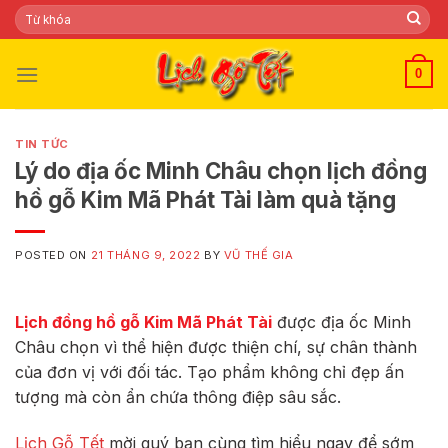
Skip
Tìm
kiếm:
to
content
0
TIN TỨC
Lý do địa ốc Minh Châu chọn lịch đồng
hồ gỗ Kim Mã Phát Tài làm quà tặng
POSTED ON
21 THÁNG 9, 2022
BY
VŨ THẾ GIA
Lịch đồng hồ gỗ Kim Mã Phát Tài
được địa ốc Minh
Châu chọn vì thể hiện được thiện chí, sự chân thành
của đơn vị với đối tác. Tạo phẩm không chỉ đẹp ấn
tượng mà còn ẩn chứa thông điệp sâu sắc.
Lịch Gỗ Tết
mời quý bạn cùng tìm hiểu ngay để sớm