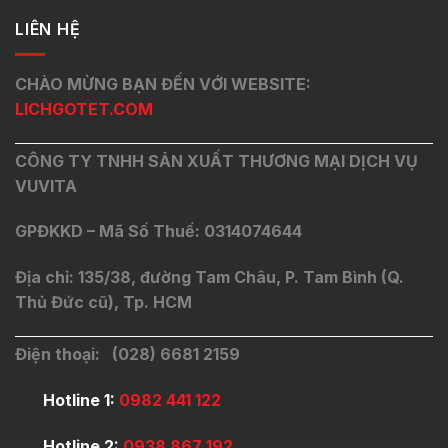
LIÊN HỆ
CHÀO MỪNG BẠN ĐẾN VỚI WEBSITE:
LICHGOTET.COM
CÔNG TY TNHH SẢN XUẤT THƯƠNG MẠI DỊCH VỤ
VUVITA
GPĐKKD – Mã Số Thuế: 0314074644
Địa chỉ: 135/38, đường Tam Châu, P. Tam Bình (Q.
Thủ Đức cũ), Tp. HCM
Điện thoại: (028) 6681 2159
Hotline 1:
0982 441 122
Hotline 2:
0938 867 192