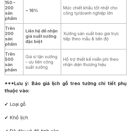
150 –
200
Mức chiết khấu tốt nhất cho
~ 16%
sản
công ty/doanh nghiệp lớn
phẩm
Trên
Liên hệ để nhận
200
Xưởng sản xuất báo giá trực
giá xuất xưởng
sản
tiếp theo mẫu & tiến độ
đặc biệt
phẩm
Trên
Giá sỉ tận xưởng
500
Hỗ trợ thiết kế miễn phí theo
– ưu tiên công
sản
nhận diện thương hiệu
suất xưởng
phẩm
***Lưu ý: Báo giá lịch gỗ treo tường chi tiết phụ
thuộc vào:
✔ Loại gỗ
✔ Khổ lịch
✔ Độ dày và độ tinh xảo