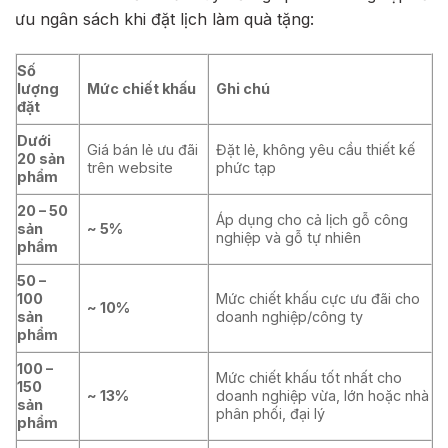
ưu ngân sách khi đặt lịch làm quà tặng:
Số
lượng
Mức chiết khấu
Ghi chú
đặt
Dưới
Giá bán lẻ ưu đãi
Đặt lẻ, không yêu cầu thiết kế
20 sản
trên website
phức tạp
phẩm
20 – 50
Áp dụng cho cả lịch gỗ công
sản
~ 5%
nghiệp và gỗ tự nhiên
phẩm
50 –
100
Mức chiết khấu cực ưu đãi cho
~ 10%
sản
doanh nghiệp/công ty
phẩm
100 –
Mức chiết khấu tốt nhất cho
150
~ 13%
doanh nghiệp vừa, lớn hoặc nhà
sản
phân phối, đại lý
phẩm