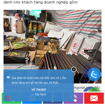
dành cho khách hàng doanh nghiệp gồm:
Gia đình tôi buôn bán nội thất, tình cờ 1 lần
được tặng lịch gỗ khi tân gia, tôi thấy ...
Đặc biệt, các mẫu thiết kế/sản phẩm tại Lichgotet.com đều
VŨ THỊ MƠ
là mẫu ĐỘC BẢN trên thị trường hiện nay.
—
Tây Ninh