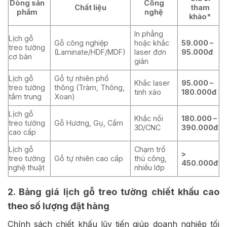
Dòng sản
Công
Chất liệu
tham
phẩm
nghệ
khảo*
In phẳng
Lịch gỗ
Gỗ công nghiệp
hoặc khắc
59.000 –
treo tường
(Laminate/HDF/MDF)
laser đơn
95.000đ
cơ bản
giản
Lịch gỗ
Gỗ tự nhiên phổ
Khắc laser
95.000 –
treo tường
thông (Tràm, Thông,
tinh xảo
180.000đ
tầm trung
Xoan)
Lịch gỗ
Khắc nổi
180.000 –
treo tường
Gỗ Hương, Gụ, Cẩm
3D/CNC
390.000đ
cao cấp
Lịch gỗ
Chạm trổ
>
treo tường
Gỗ tự nhiên cao cấp
thủ công,
450.000đ
nghệ thuật
nhiều lớp
2. Bảng giá lịch gỗ treo tường chiết khấu cao
theo số lượng đặt hàng
Chính sách chiết khấu lũy tiến giúp doanh nghiệp tối