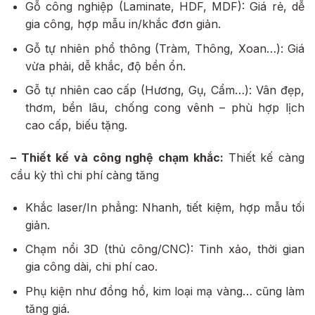
Gỗ công nghiệp (Laminate, HDF, MDF):
Giá rẻ, dễ
gia công, hợp mẫu in/khắc đơn giản.
Gỗ tự nhiên phổ thông (Tràm, Thông, Xoan…):
Giá
vừa phải, dễ khắc, độ bền ổn.
Gỗ tự nhiên cao cấp (Hương, Gụ, Cẩm…):
Vân đẹp,
thơm, bền lâu, chống cong vênh – phù hợp lịch
cao cấp, biếu tặng.
– Thiết kế và công nghệ chạm khắc:
Thiết kế càng
cầu kỳ thì chi phí càng tăng
Khắc laser/In phẳng: Nhanh, tiết kiệm, hợp mẫu tối
giản.
Chạm nổi 3D (thủ công/CNC): Tinh xảo, thời gian
gia công dài, chi phí cao.
Phụ kiện như đồng hồ, kim loại mạ vàng… cũng làm
tăng giá.