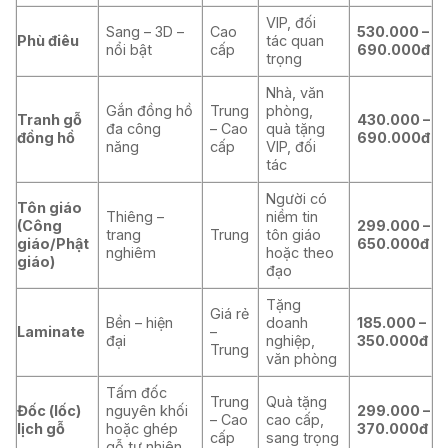
VIP, đối
Sang – 3D –
Cao
530.000 –
Phù điêu
tác quan
nổi bật
cấp
690.000đ
trọng
Nhà, văn
Gắn đồng hồ
Trung
phòng,
Tranh gỗ
430.000 –
đa công
– Cao
quà tặng
đồng hồ
690.000đ
năng
cấp
VIP, đối
tác
Người có
Tôn giáo
Thiêng –
niềm tin
(Công
299.000 –
trang
Trung
tôn giáo
giáo/Phật
650.000đ
nghiêm
hoặc theo
giáo)
đạo
Tặng
Giá rẻ
Bền – hiện
doanh
185.000 –
Laminate
–
đại
nghiệp,
350.000đ
Trung
văn phòng
Tấm đốc
Trung
Quà tặng
Đốc (lốc)
nguyên khối
299.000 –
– Cao
cao cấp,
lịch gỗ
hoặc ghép
370.000đ
cấp
sang trọng
gỗ tự nhiên