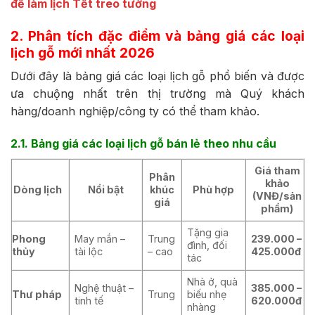
để làm lịch Tết treo tường
2. Phân tích đặc điểm và bảng giá các loại
lịch gỗ mới nhất 2026
Dưới đây là bảng giá các loại lịch gỗ phổ biến và được
ưa chuộng nhất trên thị trường mà Quý khách
hàng/doanh nghiệp/công ty có thể tham khảo.
2.1. Bảng giá các loại lịch gỗ bán lẻ theo nhu cầu
Giá tham
Phân
khảo
Dòng lịch
Nổi bật
khúc
Phù hợp
(VNĐ/sản
giá
phẩm)
Tặng gia
Phong
May mắn –
Trung
239.000 –
đình, đối
thủy
tài lộc
– cao
425.000đ
tác
Nhà ở, quà
Nghệ thuật –
385.000 –
Thư pháp
Trung
biếu nhẹ
tinh tế
620.000đ
nhàng