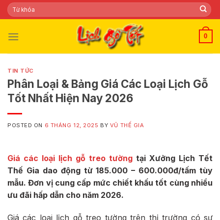
Skip
Tìm
kiếm:
to
content
0
TIN TỨC
Phân Loại & Bảng Giá Các Loại Lịch Gỗ
Tốt Nhất Hiện Nay 2026
POSTED ON
6 THÁNG 12, 2025
BY
VŨ THẾ GIA
Giá các loại lịch gỗ treo tường
tại Xưởng Lịch Tết
Thế Gia dao động từ 185.000 – 600.000đ/tấm tùy
mẫu. Đơn vị cung cấp mức chiết khấu tốt cùng nhiều
ưu đãi hấp dẫn cho năm 2026.
Giá các loại lịch gỗ treo tường trên thị trường có sự