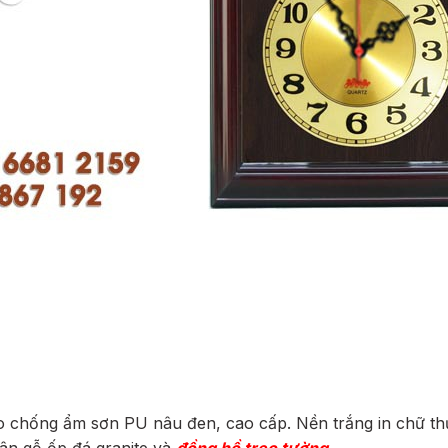
chống ẩm sơn PU nâu đen, cao cấp. Nền trắng in chữ thư 
ân gỗ ốp đá granite và
đồng hồ treo tường