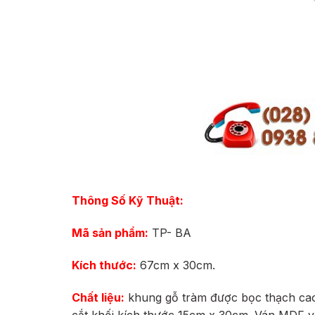
Thông Số Kỹ Thuật:
Mã sản phẩm:
TP- BA
Kích thước:
67cm x 30cm.
Chất liệu:
khung gỗ tràm được bọc thạch cao 
cắt khối kích thước 15cm x 30cm. Ván MDF v