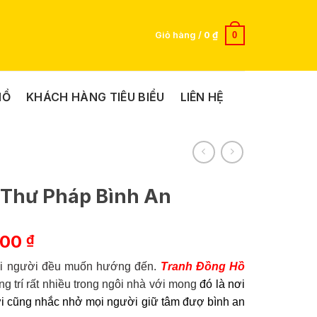
0
Giỏ hàng /
0
₫
HỒ
KHÁCH HÀNG TIÊU BIỂU
LIÊN HỆ
 Thư Pháp Bình An
Giá
000
₫
hiện
mọi người đều muốn hướng đến.
Tranh Đồng Hồ
tại
g trí rất nhiều trong ngôi nhà với mong
đó là nơi
00 ₫.
là:
hời cũng nhắc nhở mọi người giữ tâm đượ bình an
370.000 ₫.