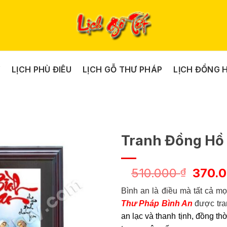
Y
LỊCH PHÙ ĐIÊU
LỊCH GỖ THƯ PHÁP
LỊCH ĐỒNG 
Tranh Đồng Hồ
Giá
510.000
370.
₫
gốc
Bình an là điều mà tất cả 
là:
Thư Pháp Bình An
được tran
510.0
an lạc và thanh tịnh, đồng t