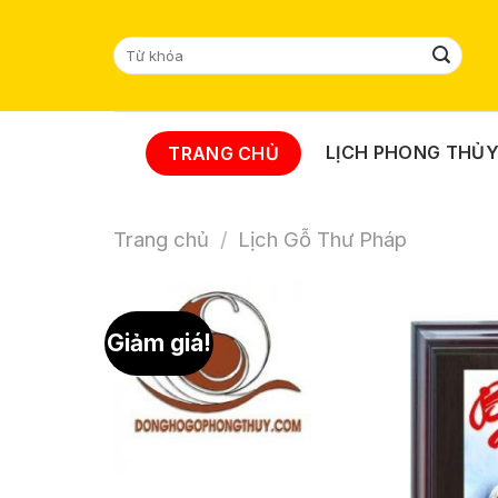
Skip
to
Tìm
content
kiếm:
LỊCH PHONG THỦ
TRANG CHỦ
Trang chủ
/
Lịch Gỗ Thư Pháp
Giảm giá!