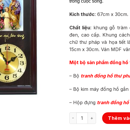
trong cuộc sống.
Kích thước
: 67cm x 30cm.
Chất liệu
: khung gỗ tràm
đen, cao cấp.
Khung cách
chữ thư pháp và họa tiết l
15cm x 30cm. Ván MDF vân
Một bộ sản phẩm đồng hồ 
– Bộ
tranh đồng hồ thư ph
– Bộ kim máy đồng hồ gắn 
– Hộp đựng
tranh đồng hồ
Số lượng
Thêm vào