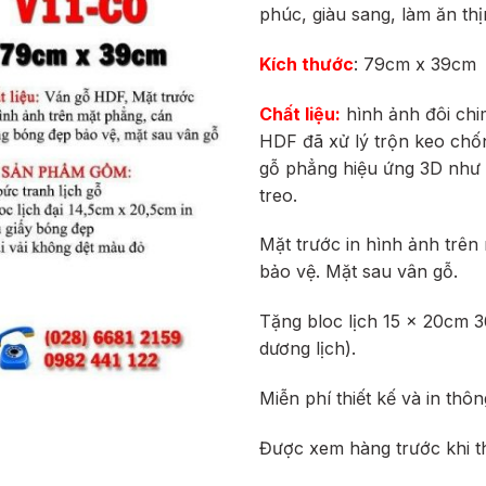
phúc, giàu sang, làm ăn t
Kích thước
: 79cm x 39cm
Chất liệu:
hình ảnh đôi ch
HDF
đã xử lý trộn keo chố
gỗ phẳng hiệu ứng 3D như 
treo.
Mặt trước in hình ảnh trê
bảo vệ. Mặt sau vân gỗ.
Tặng bloc lịch 15 x 20cm 
dương lịch).
Miễn phí thiết kế và in thô
Được xem hàng trước khi t