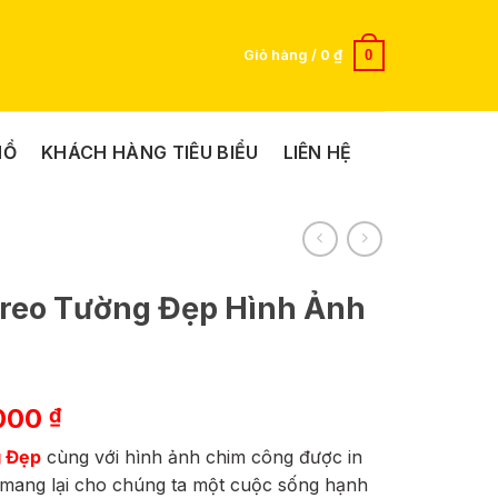
0
Giỏ hàng /
0
₫
HỒ
KHÁCH HÀNG TIÊU BIỂU
LIÊN HỆ
Treo Tường Đẹp Hình Ảnh
Giá
000
₫
hiện
g Đẹp
cùng với hình ảnh chim công được in
tại
a mang lại cho chúng ta một cuộc sống hạnh
000 ₫.
là: