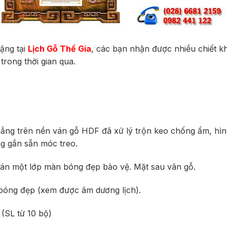
tặng tại
Lịch Gỗ Thế Gia
, các bạn nhận được nhiều chiết kh
trong thời gian qua.
hẳng trên nền ván gỗ HDF
đã xử lý trộn keo chống ẩm, hì
g gắn sẵn móc treo.
cán một lớp màn bóng đẹp bảo vệ. Mặt sau vân gỗ.
 bóng đẹp (xem được âm dương lịch).
 (SL từ 10 bộ)