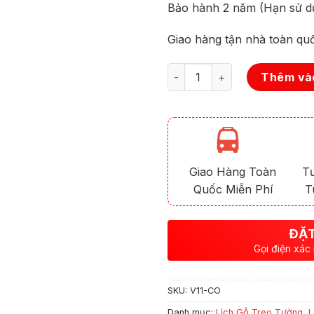
Bảo hành 2 năm (Hạn sử d
Giao hàng tận nhà toàn qu
Số lượng
Thêm vào
Giao Hàng Toàn
T
Quốc Miễn Phí
T
ĐẶT
Gọi điện xác
SKU:
V11-CO
Danh mục:
Lịch Gỗ Treo Tường
,
L