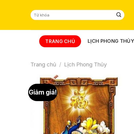
Skip
to
Tìm
content
kiếm:
LỊCH PHONG THỦ
TRANG CHỦ
Trang chủ
/
Lịch Phong Thủy
Giảm giá!