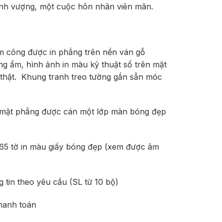
hịnh vượng, một cuộc hôn nhân viên mãn.
299.000 ₫.
im công được
in phẳng trên nền ván gỗ
ng ẩm, hình ảnh in màu kỹ thuật số trên mặt
thật.
Khung tranh treo tường gắn sẵn móc
n mặt phẳng được cán một lớp màn bóng đẹp
365 tờ in màu giấy bóng đẹp (xem được âm
ng tin theo yêu cầu (SL từ 10 bộ)
hanh toán