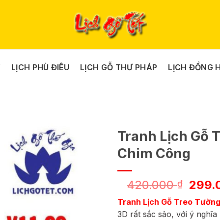
Y
LỊCH PHÙ ĐIÊU
LỊCH GỖ THƯ PHÁP
LỊCH ĐỒNG 
Tranh Lịch Gỗ 
Chim Công
Giá
420.000
299.
₫
gốc
Tranh Lịch Gỗ Treo Tườn
là:
3D rất sắc sảo, với ý nghĩ
420.