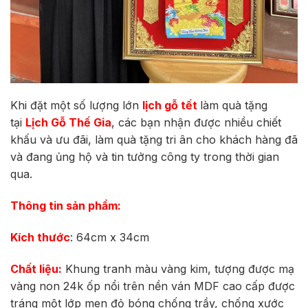
Khi đặt một số lượng lớn
lịch gỗ tết
làm quà tặng
tại
Lịch Gỗ Thế Gia
, các bạn nhận được nhiều chiết
khấu và ưu đãi, làm quà tặng tri ân cho khách hàng đã
và đang ủng hộ và tin tưởng công ty trong thời gian
qua.
Thông tin sản phẩm:
Kích thước
: 64cm x 34cm
Chất liệu:
Khung tranh màu vàng kim, tượng
được mạ
vàng non 24k ốp nổi trên nền ván MDF cao cấp được
tráng một lớp men đỏ bóng chống trầy, chống xước