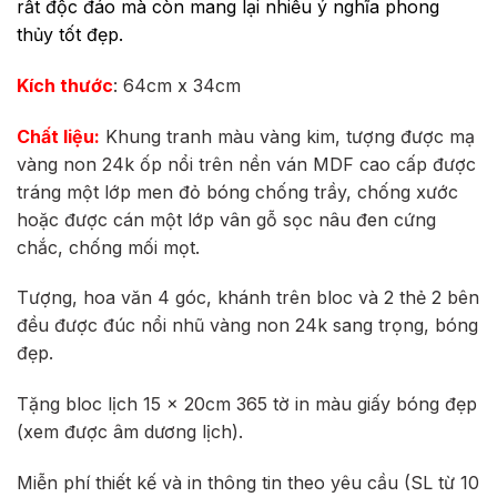
rất độc đáo mà còn mang lại nhiều ý nghĩa phong
340.000 ₫.
thủy tốt đẹp.
Kích thước
: 64cm x 34cm
Chất liệu:
Khung tranh màu vàng kim, tượng được mạ
vàng non 24k ốp nổi trên nền ván MDF cao cấp được
tráng một lớp men đỏ bóng chống trầy, chống xước
hoặc được cán một lớp vân gỗ sọc nâu đen cứng
chắc, chống mối mọt.
Tượng, hoa văn 4 góc, khánh trên bloc và 2 thẻ 2 bên
đều được đúc nổi nhũ vàng non 24k sang trọng, bóng
đẹp.
Tặng bloc lịch 15 x 20cm 365 tờ in màu giấy bóng đẹp
(xem được âm dương lịch).
Miễn phí thiết kế và in thông tin theo yêu cầu (SL từ 10