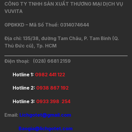
CÔNG TY TNHH SẢN XUẤT THƯƠNG MẠI DỊCH VỤ
VUVITA
GPĐKKD – Mã Số Thuế: 0314074644
Địa chỉ: 135/38, đường Tam Châu, P. Tam Bình (Q.
Thủ Đức cũ), Tp. HCM
Điện thoại: (028) 6681 2159
Hotline 1:
0982 441 122
Hotline 2:
0938 867 192
Hotline 3:
0933 398 254
Email:
Lichgotet@gmail.com
Baogia@lichgotet.com