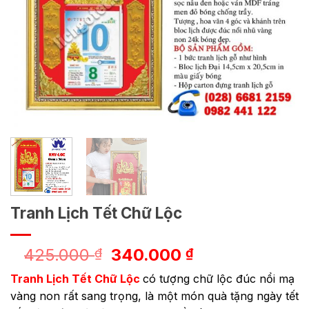
Tranh Lịch Tết Chữ Lộc
Giá
Giá
425.000
340.000
₫
₫
gốc
hiện
Tranh Lịch Tết Chữ Lộc
có tượng chữ lộc đúc nổi mạ
là:
tại
vàng non rất sang trọng, là một món quà tặng ngày tết
425.000 ₫.
là: