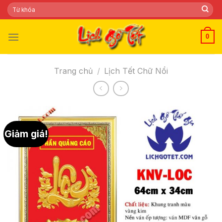
Skip
Tìm
kiếm:
to
content
0
Trang chủ
/
Lịch Tết Chữ Nổi
Giảm giá!