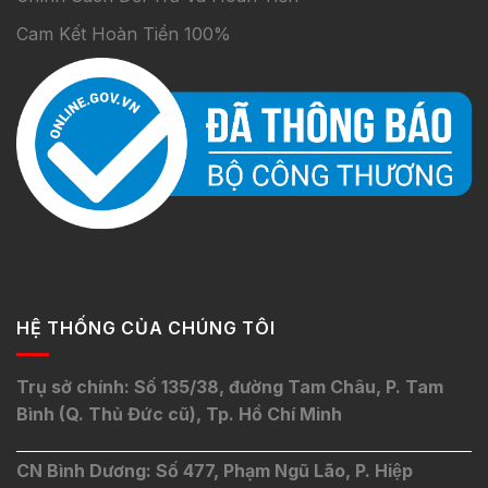
Cam Kết Hoàn Tiền 100%
HỆ THỐNG CỦA CHÚNG TÔI
Trụ sở chính: Số 135/38, đường Tam Châu, P. Tam
Bình (Q. Thủ Đức cũ), Tp. Hồ Chí Minh
CN Bình Dương: Số 477, Phạm Ngũ Lão, P. Hiệp