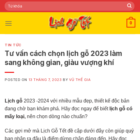
Skip
Tìm
kiếm:
to
content
0
TIN TỨC
Tư vấn cách chọn lịch gỗ 2023 làm
sang không gian, giàu vượng khí
POSTED ON
13 THÁNG 7, 2023
BY
VŨ THẾ GIA
Lịch gỗ
2023 -2024 với nhiều mẫu đẹp, thiết kế độc bản
đang chờ bạn khám phá. Hãy đọc ngay để biết
lịch gỗ có
mấy loại,
nên chọn dòng nào chuẩn?
Các gợi mở mà Lịch Gỗ Tết đề cập dưới đây còn giúp quý
bạn nhận ra đâu là điểm dừng chân đáng đến. Hãy đọc