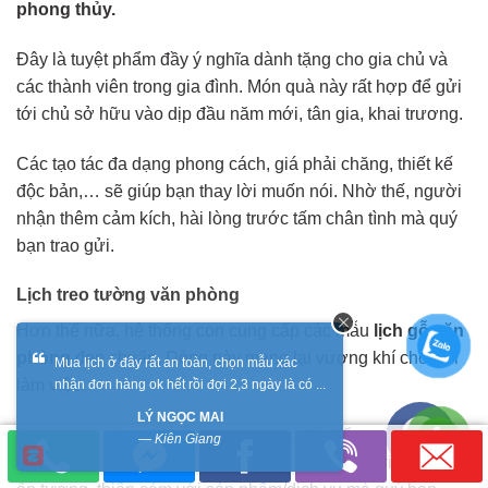
phong thủy.
Đây là tuyệt phẩm đầy ý nghĩa dành tặng cho gia chủ và
các thành viên trong gia đình. Món quà này rất hợp để gửi
tới chủ sở hữu vào dịp đầu năm mới, tân gia, khai trương.
Các tạo tác đa dạng phong cách, giá phải chăng, thiết kế
độc bản,… sẽ giúp bạn thay lời muốn nói. Nhờ thế, người
nhận thêm cảm kích, hài lòng trước tấm chân tình mà quý
bạn trao gửi.
Lịch treo tường văn phòng
Hơn thế nữa, hệ thống con cung cấp các mẫu
lịch gỗ văn
phòng
đẹp chuẩn. Dòng này mang lại vượng khí cho nơi
Mua lịch ở đây rất an toàn, chọn mẫu xác
làm việc.
nhận đơn hàng ok hết rồi đợi 2,3 ngày là có ...
LÝ NGỌC MAI
Bằng cách này, quý bạn còn củng cố hệ thống nhận diện
—
Kiên Giang
thương hiệu. Từ đó, đối tác, khách hàng, nhân viên thêm