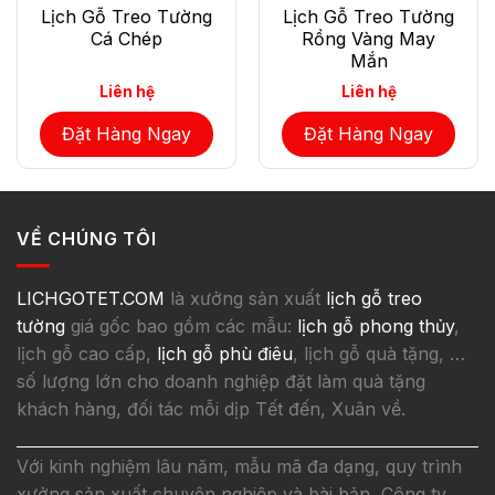
Lịch Gỗ Treo Tường
Lịch Gỗ Treo Tường
Cá Chép
Rồng Vàng May
Mắn
Liên hệ
Liên hệ
Đặt Hàng Ngay
Đặt Hàng Ngay
VỀ CHÚNG TÔI
LICHGOTET.COM
là xưởng sản xuất
lịch gỗ treo
tường
giá gốc bao gồm các mẫu:
lịch gỗ phong thủy
,
lịch gỗ cao cấp,
lịch gỗ phù điêu
, lịch gỗ quà tặng, …
số lượng lớn cho doanh nghiệp đặt làm quà tặng
khách hàng, đối tác mỗi dịp Tết đến, Xuân về.
Với kinh nghiệm lâu năm, mẫu mã đa dạng, quy trình
xưởng sản xuất chuyên nghiệp và bài bản, Công ty