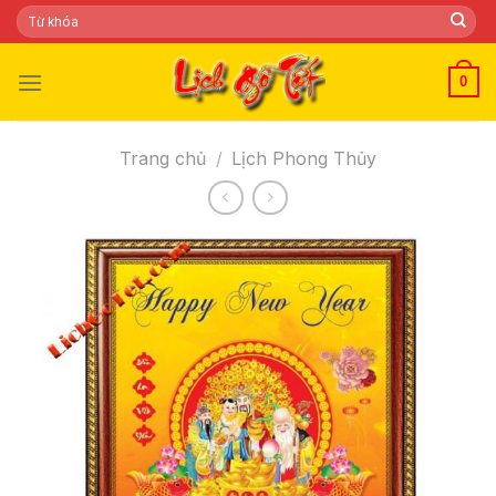
Skip
Tìm
kiếm:
to
content
0
Trang chủ
/
Lịch Phong Thủy