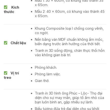
Mẫu 1: 30 x 60cm, có khung vào thành 35
x 65cm.
Kích
Mẫu 2: 40 x 60cm, có khung vào thành 45
thước
x 65cm.
Khung Composite loại I chống cong vênh,
co ngót.
Nền bằng ván MDF chuẩn không ẩm mốc,
Chất liệu
biến dạng trước ảnh hưởng của thời tiết.
Tranh in 3D sống động, chân thực thổi hồn
vào không gian bài trí.
Phòng khách.
Vị trí
Phòng làm việc.
treo
Gian thờ.
Tranh in 3D hình ông Phúc – Lộc- Thọ đại
diện cho sự may mắn, giúp tổ ấm nhỏ của
bạn luôn bình an, gặp nhiều sự lành.
Biểu tượng đứa trẻ đại diện cho sự khởi