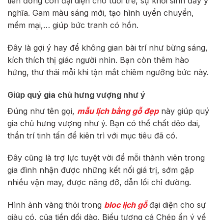
tiên đồng còn đại diện cho tuổi trẻ, sự khởi sinh đầy ý
nghĩa. Gam màu sáng mới, tạo hình uyển chuyển,
mềm mại,… giúp bức tranh có hồn.
Đây là gợi ý hay để không gian bài trí như bừng sáng,
kích thích thị giác người nhìn. Bạn còn thêm hào
hứng, thư thái mỗi khi tận mắt chiêm ngưỡng bức này.
Giúp quý gia chủ hưng vượng như ý
Đúng như tên gọi,
mẫu lịch bằng gỗ đẹp
này
giúp quý
gia chủ hưng vượng như ý. Bạn có thể chất dẻo dai,
thần trí tinh tấn để kiên trì với mục tiêu đã có.
Đây cũng là trợ lực tuyệt vời để mỗi thành viên trong
gia đình nhận được những kết nối giá trị, sớm gặp
nhiều vận may, được nâng đỡ, dẫn lối chỉ đường.
Hình ảnh vàng thỏi trong
bloc lịch gỗ
đại diện cho sự
giàu có, của tiền dồi dào. Biểu tượng cá Chép ẩn ý về