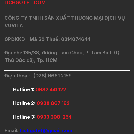
LICHGOTET.COM
CÔNG TY TNHH SẢN XUẤT THƯƠNG MẠI DỊCH VỤ
VUVITA
GPĐKKD – Mã Số Thuế: 0314074644
Địa chỉ: 135/38, đường Tam Châu, P. Tam Bình (Q.
Thủ Đức cũ), Tp. HCM
Điện thoại: (028) 6681 2159
Hotline 1:
0982 441 122
Hotline 2:
0938 867 192
Hotline 3:
0933 398 254
Email:
Lichgotet@gmail.com