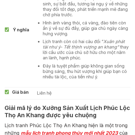
sinh, sự bắt đầu, tương lai ngụ ý về những
thay đổi tốt đẹp, phát triển mạnh mẽ đang
chờ phía trước.
Hình ảnh vàng thỏi, cá vàng, đào tiên còn
ẩn ý về sự đủ đầy, giúp gia chủ ngày càng
Ý nghĩa
hưng vượng.
Lịch tranh còn có hai câu đối “
Xuân phát
tài như ý- Tết thịnh vượng an khang”
thay
lời cầu ước của chủ sở hữu cho một năm
an lành, hạnh phúc.
Đây là tuyệt phẩm giúp không gian sống
bừng sáng, thu hút vượng khí giúp bạn có
nhiều tài lộc, của tiền như ý.
Giá bán
Liên hệ
Giải mã lý do Xưởng Sản Xuất Lịch Phúc Lộc
Thọ An Khang được yêu chuộng
Lịch tranh Phúc Lộc Thọ An Khang hiện là một trong
những
mẫu lịch tranh phong thủy mới nhất 2023
của