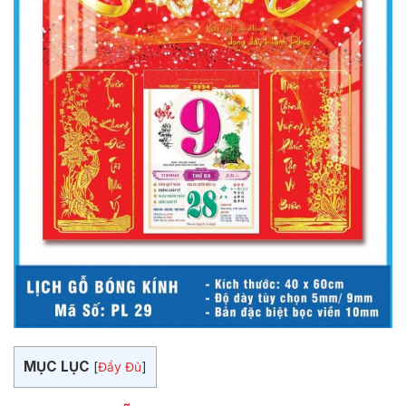
MỤC LỤC
[
Đầy Đủ
]