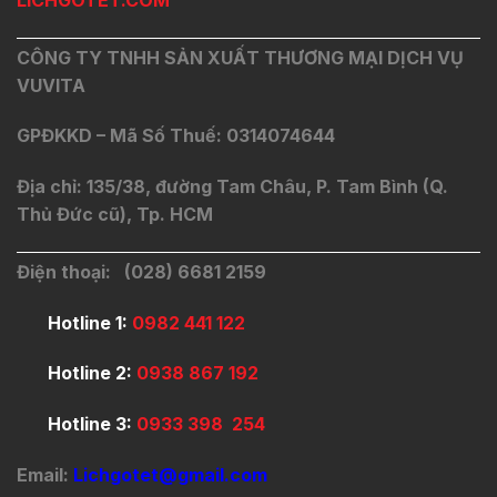
CÔNG TY TNHH SẢN XUẤT THƯƠNG MẠI DỊCH VỤ
VUVITA
GPĐKKD – Mã Số Thuế: 0314074644
Địa chỉ: 135/38, đường Tam Châu, P. Tam Bình (Q.
Thủ Đức cũ), Tp. HCM
Điện thoại: (028) 6681 2159
Hotline 1:
0982 441 122
Hotline 2:
0938 867 192
Hotline 3:
0933 398 254
Email:
Lichgotet@gmail.com