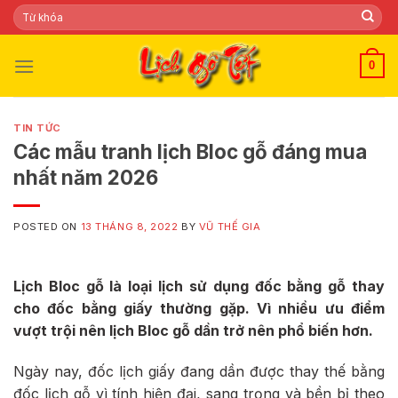
Skip
Tìm
kiếm:
to
content
0
TIN TỨC
Các mẫu tranh lịch Bloc gỗ đáng mua
nhất năm 2026
POSTED ON
13 THÁNG 8, 2022
BY
VŨ THẾ GIA
Lịch Bloc gỗ là loại lịch sử dụng đốc bằng gỗ thay
cho đốc bằng giấy thường gặp. Vì nhiều ưu điểm
vượt trội nên lịch Bloc gỗ dần trở nên phổ biến hơn.
Ngày nay, đốc lịch giấy đang dần được thay thế bằng
đốc lịch gỗ vì tính hiện đại, sang trọng và bền bỉ theo