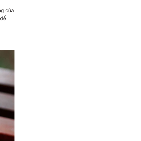
ng của
 đế