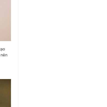
tạo
o nên