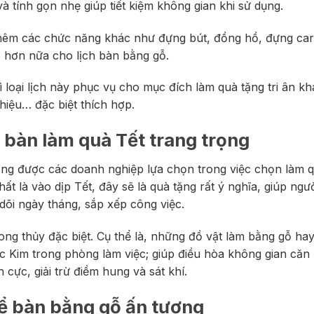
à tính gọn nhẹ giúp tiết kiệm không gian khi sử dụng.
p thêm các chức năng khác như đựng bút, đồng hồ, đựng ca
 hơn nữa cho lịch bàn bằng gỗ.
 loại lịch này phục vụ cho mục đích làm quà tặng tri ân k
hiệu… đặc biệt thích hợp.
ể bàn làm quà Tết trang trọng
ường được các doanh nghiệp lựa chọn trong việc chọn làm 
t là vào dịp Tết, đây sẽ là quà tặng rất ý nghĩa, giúp ngườ
 dõi ngày tháng, sắp xếp công việc.
ong thủy đặc biệt. Cụ thể là, những đồ vật làm bằng gỗ ha
 Kim trong phòng làm việc; giúp điều hòa không gian căn
cực, giải trừ điềm hung và sát khí.
để bàn bằng gỗ ấn tượng