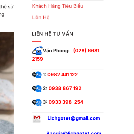
Khách Hàng Tiêu Biểu
thể sử
ng
Liên Hệ
LIÊN HỆ TƯ VẤN
Văn Phòng:
(028) 6681
2159
1:
0982 441 122
2:
0938 867 192
3:
0933 398 254
Lichgotet@gmail.com
Baogia@lichgotet.com