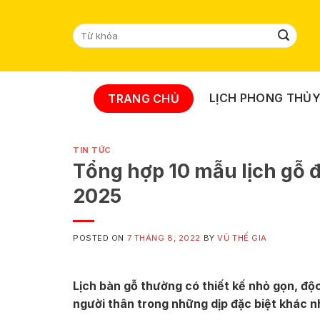
Skip
to
Tìm
content
kiếm:
LỊCH PHONG THỦ
TRANG CHỦ
TIN TỨC
Tổng hợp 10 mẫu lịch gỗ 
2025
POSTED ON
7 THÁNG 8, 2022
BY
VŨ THẾ GIA
Lịch bàn gỗ thường có thiết kế nhỏ gọn, độ
người thân trong những dịp đặc biệt khác n