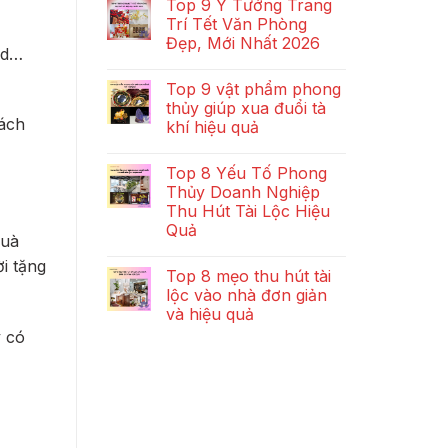
Top 9 Ý Tưởng Trang
Trí Tết Văn Phòng
Đẹp, Mới Nhất 2026
rd…
Top 9 vật phẩm phong
thủy giúp xua đuổi tà
hách
khí hiệu quả
Top 8 Yếu Tố Phong
Thủy Doanh Nghiệp
Thu Hút Tài Lộc Hiệu
Quả
quà
i tặng
Top 8 mẹo thu hút tài
lộc vào nhà đơn giản
và hiệu quả
y có