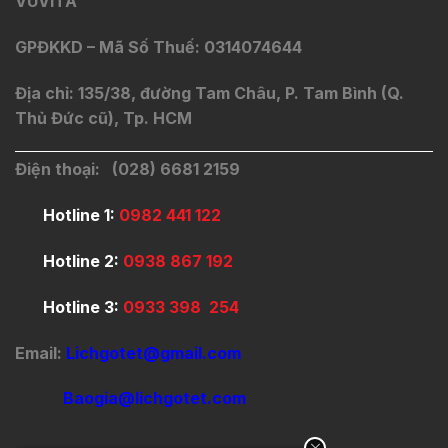
VUVITA
GPĐKKD – Mã Số Thuế: 0314074644
Địa chỉ: 135/38, đường Tam Châu, P. Tam Bình (Q.
Thủ Đức cũ), Tp. HCM
Điện thoại: (028) 6681 2159
Hotline 1:
0982 441 122
Hotline 2:
0938 867 192
Hotline 3:
0933 398 254
Email:
Lichgotet@gmail.com
Baogia@lichgotet.com