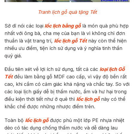
Tranh lịch gỗ quà tặng Tết
Sở dĩ nói các loại
lốc lịch bằng gỗ
là món quà phù hợp
nhất với ông bà, cha mẹ của bạn là vì không chỉ đơn
thuần là vật trang trí,
lốc lịch gỗ Tết
này còn thể hiện
nhiều ưu điểm, tiện ích sử dụng và ý nghĩa tinh thần
quý giá.
Đầu tiên xét về lợi ích sử dụng, tất cả các
loại lịch Gỗ
Tết
đều làm bằng gỗ MDF cao cấp, vì vậy độ bền rất
cao, khi cầm có cảm giác khá nặng và chắc tay. So với
các loại lịch giấy dễ bị thấm nước, ẩm và hư hại trong
điều kiện thời tiết như ở quê thì
lốc lịch gỗ
này có thể
khắc chế được những nhược điểm trên.
Toàn bộ
lốc lịch gỗ
được phủ một lớp PE nhựa nhiệt
dẻo có tác dụng chống thấm nước và dễ dàng lau