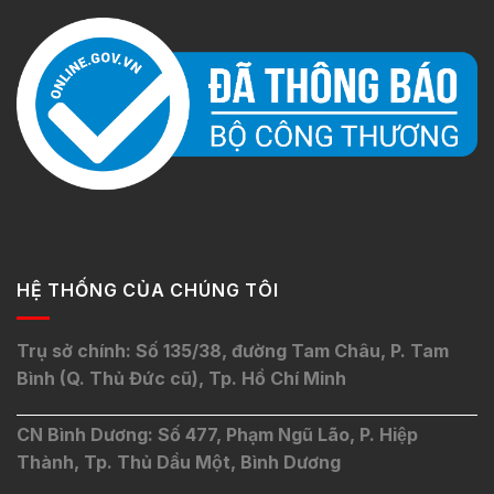
HỆ THỐNG CỦA CHÚNG TÔI
Trụ sở chính: Số 135/38, đường Tam Châu, P. Tam
Bình (Q. Thủ Đức cũ), Tp. Hồ Chí Minh
CN Bình Dương: Số 477, Phạm Ngũ Lão, P. Hiệp
Thành, Tp. Thủ Dầu Một, Bình Dương