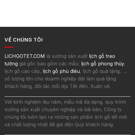
VỀ CHÚNG TÔI
LICHGOTET.COM
là xưởng sản xuất
lịch gỗ treo
tường
giá gốc bao gồm các mẫu:
lịch gỗ phong thủy
,
lịch gỗ cao cấp,
lịch gỗ phù điêu
, lịch gỗ quà tặng, …
số lượng lớn cho doanh nghiệp đặt làm quà tặng
khách hàng, đối tác mỗi dịp Tết đến, Xuân về.
Với kinh nghiệm lâu năm, mẫu mã đa dạng, quy trình
xưởng sản xuất chuyên nghiệp và bài bản, Công ty
chúng tôi luôn tạo ra những sản phẩm lịch gỗ tết mới
và chất lượng nhất để gửi đến Quý khách hàng.