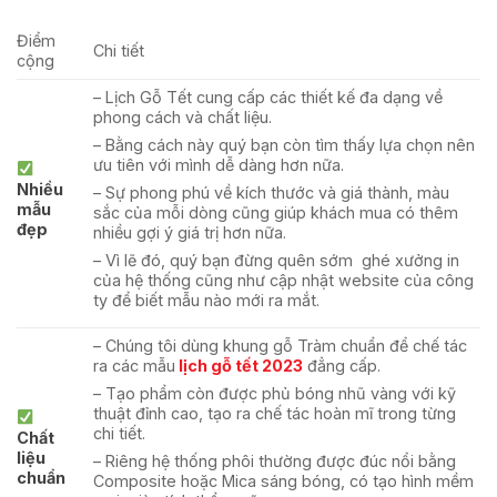
Điểm
Chi tiết
cộng
– Lịch Gỗ Tết cung cấp các thiết kế đa dạng về
phong cách và chất liệu.
– Bằng cách này quý bạn còn tìm thấy lựa chọn nên
ưu tiên với mình dễ dàng hơn nữa.
Nhiều
– Sự phong phú về kích thước và giá thành, màu
mẫu
sắc của mỗi dòng cũng giúp khách mua có thêm
đẹp
nhiều gợi ý giá trị hơn nữa.
– Vì lẽ đó, quý bạn đừng quên sớm ghé xưởng in
của hệ thống cũng như cập nhật website của công
ty để biết mẫu nào mới ra mắt.
– Chúng tôi dùng khung gỗ Tràm chuẩn để chế tác
ra các mẫu
lịch gỗ tết 2023
đẳng cấp.
– Tạo phẩm còn được phủ bóng nhũ vàng với kỹ
thuật đỉnh cao, tạo ra chế tác hoàn mĩ trong từng
chi tiết.
Chất
liệu
– Riêng hệ thống phôi thường được đúc nổi bằng
chuẩn
Composite hoặc Mica sáng bóng, có tạo hình mềm