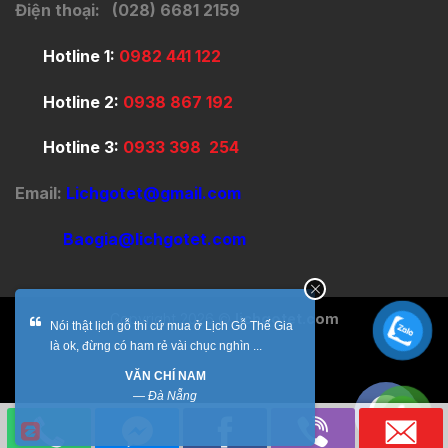
Điện thoại: (028) 6681 2159
Hotline 1:
0982 441 122
Hotline 2:
0938 867 192
Hotline 3:
0933 398 254
Email:
Lichgotet@gmail.com
Baogia@lichgotet.com
Copyright 2026 ©
lichgotet.com
Thằng con trai lớn Tết đi học trong Nam về nó
nói tặng bố mẹ bộ lịch, Bác trai thích ...
LÊ THỊ LỆ THU
—
Hải Phòng