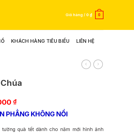
0
Giỏ hàng /
0
₫
HỒ
KHÁCH HÀNG TIÊU BIỂU
LIÊN HỆ
n Chúa
Giá
000
₫
hiện
IN PHẲNG KHÔNG NỔI
tại
000 ₫.
là:
 tường quà tết dành cho năm mới hình ảnh
299.000 ₫.