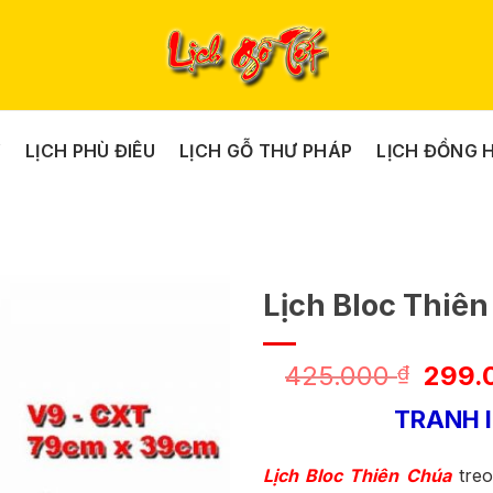
Y
LỊCH PHÙ ĐIÊU
LỊCH GỖ THƯ PHÁP
LỊCH ĐỒNG 
Lịch Bloc Thiê
Giá
425.000
299.
₫
gốc
TRANH 
là:
425.
Lịch Bloc Thiên Chúa
treo