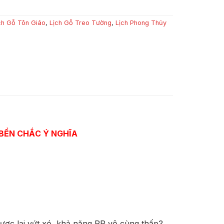
ch Gỗ Tôn Giáo
,
Lịch Gỗ Treo Tường
,
Lịch Phong Thủy
 BỀN CHẮC Ý NGHĨA
 được lại vứt xó, khả năng PR vô cùng thấp?