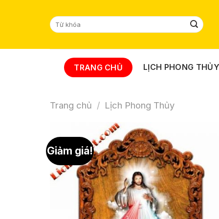
Skip
to
Tìm
content
kiếm:
LỊCH PHONG THỦ
TRANG CHỦ
Trang chủ
/
Lịch Phong Thủy
Giảm giá!