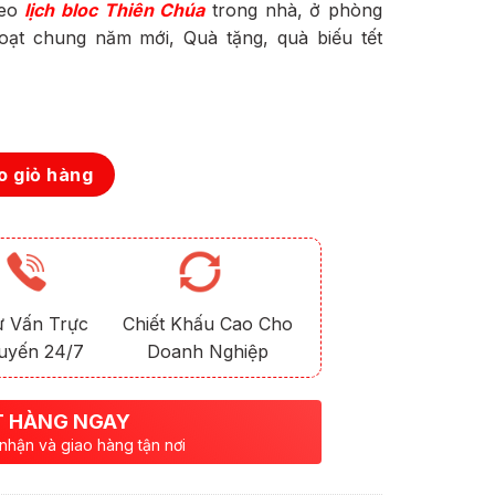
reo
lịch bloc Thiên Chúa
trong nhà, ở phòng
ạt chung năm mới, Quà tặng, quà biếu tết
 giỏ hàng
ư Vấn Trực
Chiết Khấu Cao Cho
uyến 24/7
Doanh Nghiệp
 HÀNG NGAY
 nhận và giao hàng tận nơi