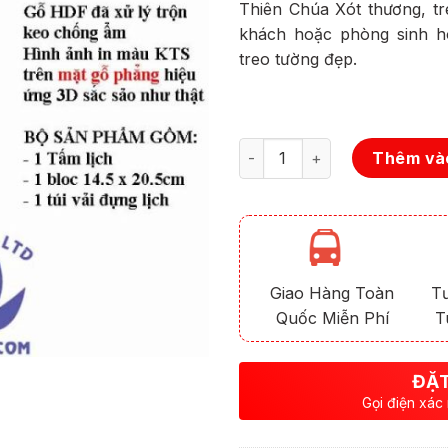
Thiên Chúa Xót thương, t
khách hoặc phòng sinh ho
treo tường đẹp.
Số lượng
Thêm vào
Giao Hàng Toàn
T
Quốc Miễn Phí
T
ĐẶT
Gọi điện xác