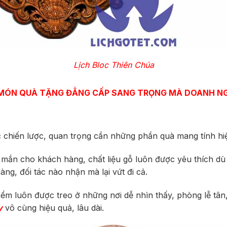
Lịch Bloc Thiên Chúa
 MÓN QUÀ TẶNG ĐẲNG CẤP SANG TRỌNG MÀ DOANH NG
 chiến lược, quan trọng cần những phần quà mang tính hiệ
ắn cho khách hàng, chất liệu gỗ luôn được yêu thích dù có 
ng, đối tác nào nhận mà lại vứt đi cả.
iểm luôn được treo ở những nơi dễ nhìn thấy, phòng lễ tân,
y
vô cùng hiệu quả, lâu dài.