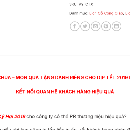
SKU:
V9-CTX
Danh mục:
Lịch Gỗ Công Giáo
,
Lị
 CHÚA
–
MÓN QUÀ TẶNG DÀNH RIÊNG CHO DỊP TẾT 2019
KẾT NỐI QUAN HỆ KHÁCH HÀNG HIỆU QUẢ
Kỷ Hợi 2019
cho công ty có thể PR thương hiệu hiệu quả?
 giấy chỉ làm công ty tốn tiền in ấn, rồi khách hàng nhận