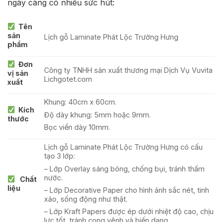
ngày càng có nhiều sức hút:
Tên
sản
Lịch gỗ Laminate Phát Lộc Trường Hưng
phẩm
Đơn
Công ty TNHH sản xuất thương mại Dịch Vụ Vuvita
vị sản
Lichgotet.com
xuất
Khung: 40cm x 60cm.
Kích
Độ dày khung: 5mm hoặc 9mm.
thước
Bọc viền dày 10mm.
Lịch gỗ Laminate Phát Lộc Trường Hưng có cấu
tạo 3 lớp:
– Lớp Overlay sáng bóng, chống bụi, tránh thấm
nước.
Chất
liệu
– Lớp Decorative Paper cho hình ảnh sắc nét, tinh
xảo, sống động như thật.
– Lớp Kraft Papers được ép dưới nhiệt độ cao, chịu
lực tốt, tránh cong vênh và biến dạng.