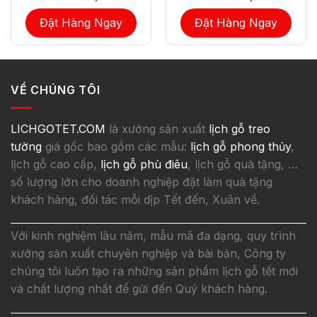
Đặt Hàng Ngay
Đặt Hàng Ngay
VỀ CHÚNG TÔI
LICHGOTET.COM
là xưởng sản xuất
lịch gỗ treo
tường
giá gốc bao gồm các mẫu:
lịch gỗ phong thủy
,
lịch gỗ cao cấp,
lịch gỗ phù điêu
, lịch gỗ quà tặng, …
số lượng lớn cho doanh nghiệp đặt làm quà tặng
khách hàng, đối tác mỗi dịp Tết đến, Xuân về.
Với kinh nghiệm lâu năm, mẫu mã đa dạng, quy trình
xưởng sản xuất chuyên nghiệp và bài bản, Công ty
chúng tôi luôn tạo ra những sản phẩm lịch gỗ tết mới
và chất lượng nhất để gửi đến Quý khách hàng.