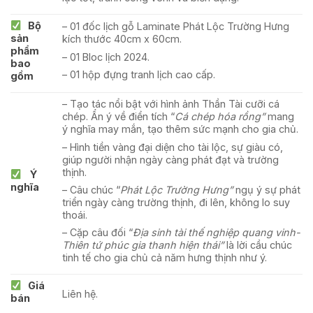
Bộ
– 01 đốc lịch gỗ Laminate Phát Lộc Trường Hưng
sản
kích thước
40cm x 60cm.
phẩm
– 01 Bloc lịch 2024.
bao
– 01 hộp đựng tranh lịch cao cấp.
gồm
– Tạo tác nổi bật với hình ảnh Thần Tài cưỡi cá
chép. Ẩn ý về điển tích “
Cá chép hóa rồng”
mang
ý nghĩa may mắn, tạo thêm sức mạnh cho gia chủ.
– Hình tiền vàng đại diện cho tài lộc, sự giàu có,
giúp người nhận ngày càng phát đạt và trường
thịnh.
Ý
nghĩa
– Câu chúc “
Phát Lộc Trường Hưng”
ngụ ý sự phát
triển ngày càng trường thịnh, đi lên, không lo suy
thoái.
– Cặp câu đối “
Địa sinh tài thế nghiệp quang vinh-
Thiên tứ phúc gia thanh hiện thái”
là lời cầu chúc
tinh tế cho gia chủ cả năm hưng thịnh như ý.
Giá
Liên hệ.
bán