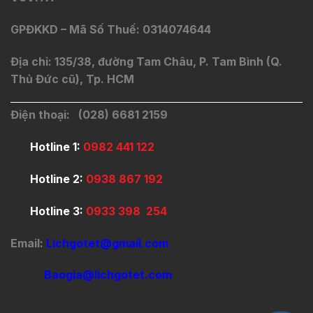
GPĐKKD – Mã Số Thuế: 0314074644
Địa chỉ: 135/38, đường Tam Châu, P. Tam Bình (Q.
Thủ Đức cũ), Tp. HCM
Điện thoại: (028) 6681 2159
Hotline 1:
0982 441 122
Hotline 2:
0938 867 192
Hotline 3:
0933 398 254
Email:
Lichgotet@gmail.com
Baogia@lichgotet.com