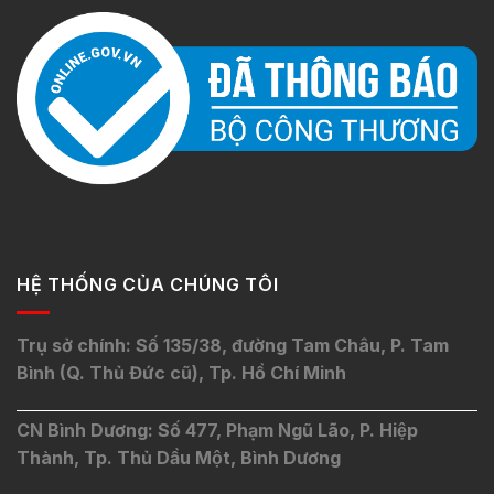
HỆ THỐNG CỦA CHÚNG TÔI
Trụ sở chính: Số 135/38, đường Tam Châu, P. Tam
Bình (Q. Thủ Đức cũ), Tp. Hồ Chí Minh
CN Bình Dương: Số 477, Phạm Ngũ Lão, P. Hiệp
Thành, Tp. Thủ Dầu Một, Bình Dương