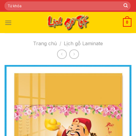
Skip
Tìm
kiếm:
to
content
0
Trang chủ
/
Lịch gỗ Laminate