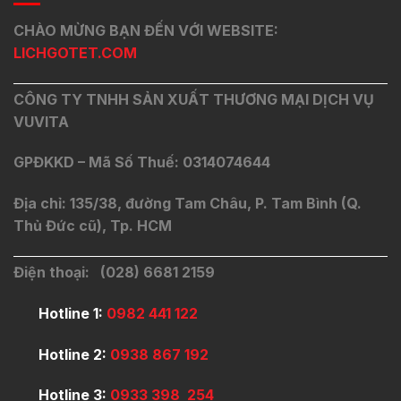
CHÀO MỪNG BẠN ĐẾN VỚI WEBSITE:
LICHGOTET.COM
CÔNG TY TNHH SẢN XUẤT THƯƠNG MẠI DỊCH VỤ
VUVITA
GPĐKKD – Mã Số Thuế: 0314074644
Địa chỉ: 135/38, đường Tam Châu, P. Tam Bình (Q.
Thủ Đức cũ), Tp. HCM
Điện thoại: (028) 6681 2159
Hotline 1:
0982 441 122
Hotline 2:
0938 867 192
Hotline 3:
0933 398 254