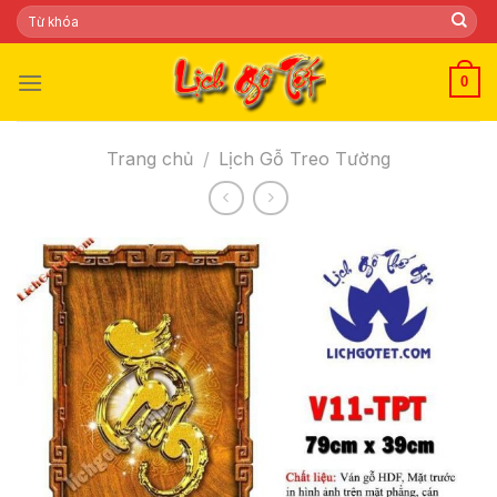
Skip
Tìm
kiếm:
to
content
0
Trang chủ
/
Lịch Gỗ Treo Tường