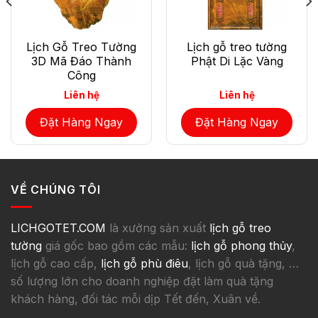
Lịch Gỗ Treo Tường
Lịch gỗ treo tường
3D Mã Đáo Thành
Phật Di Lặc Vàng
Công
Liên hệ
Liên hệ
Đặt Hàng Ngay
Đặt Hàng Ngay
VỀ CHÚNG TÔI
LICHGOTET.COM
là xưởng sản xuất
lịch gỗ treo
tường
giá gốc bao gồm các mẫu:
lịch gỗ phong thủy
,
lịch gỗ cao cấp,
lịch gỗ phù điêu
, lịch gỗ quà tặng, …
số lượng lớn cho doanh nghiệp đặt làm quà tặng
khách hàng, đối tác mỗi dịp Tết đến, Xuân về.