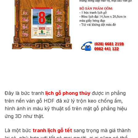
Đây là bức tranh
lịch gỗ phong thủy
được in phẳng
trên nền ván gỗ HDF
đã xử lý trộn keo chống ẩm,
hình ảnh in màu kỹ thuật số trên mặt gỗ phẳng hiệu
ứng 3D như thật.
Là một bức
tranh lịch gỗ tết
sang trọng mà giá thành
lại rẻ, phù hợp với tất cả mọi người, ai ai cũng có thể