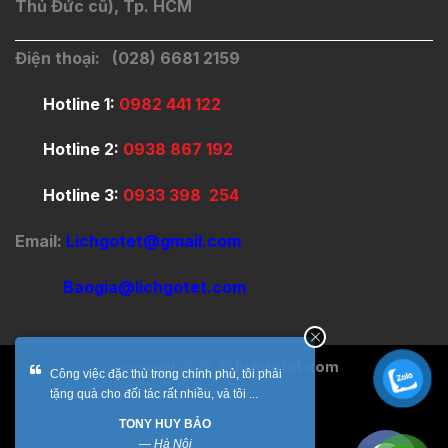
Thủ Đức cũ), Tp. HCM
Điện thoại: (028) 6681 2159
Hotline 1:
0982 441 122
Hotline 2:
0938 867 192
Hotline 3:
0933 398 254
Email:
Lichgotet@gmail.com
Baogia@lichgotet.com
Copyright 2026 ©
lichgotet.com
Công việc đặc thù trong chính phủ, tôi phải
tặng quà cho đối tác rất nhiều, và tôi ...
TONY HUY BẢO
—
Hà Nội