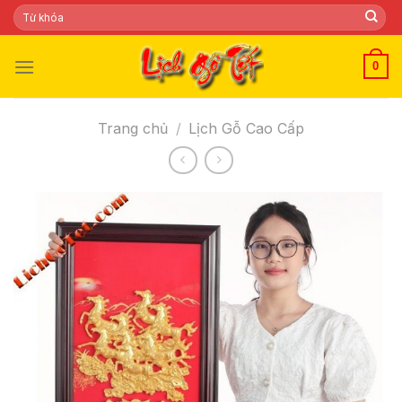
Skip
Tìm
kiếm:
to
content
0
Trang chủ
/
Lịch Gỗ Cao Cấp