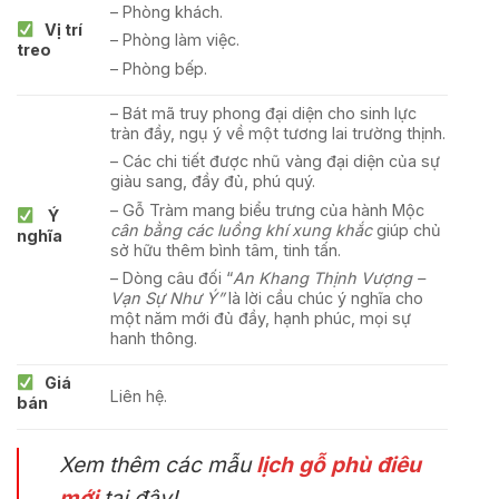
– Phòng khách.
Vị trí
– Phòng làm việc.
treo
– Phòng bếp.
– Bát mã truy phong đại diện cho sinh lực
tràn đầy, ngụ ý về một tương lai trường thịnh.
– Các chi tiết được nhũ vàng đại diện của sự
giàu sang, đầy đủ, phú quý.
– Gỗ Tràm mang biểu trưng của hành Mộc
Ý
cân bằng các luồng khí xung khắc
giúp chủ
nghĩa
sở hữu thêm bình tâm, tinh tấn.
– Dòng câu đối “
An Khang Thịnh Vượng –
Vạn Sự Như Ý”
là lời cầu chúc ý nghĩa cho
một năm mới đủ đầy, hạnh phúc, mọi sự
hanh thông.
Giá
Liên hệ.
bán
Xem thêm các mẫu
lịch gỗ phù điêu
mới
tại đây!