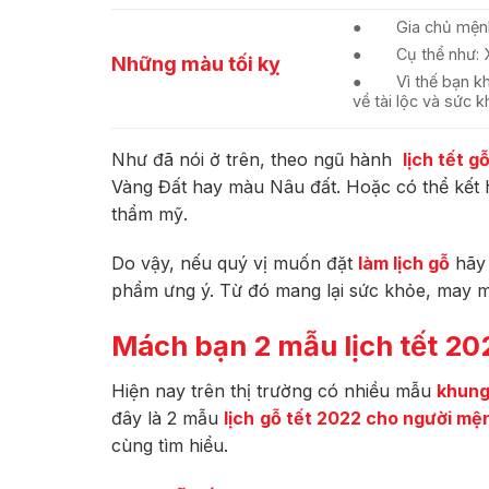
● Gia chủ mệnh 
● Cụ thể như: Xan
Những màu tối kỵ
● Vì thế bạn khô
về tài lộc và sức k
Như đã nói ở trên, theo ngũ hành
lịch tết 
Vàng Đất hay màu Nâu đất. Hoặc có thể kết
thẩm mỹ.
Do vậy, nếu quý vị muốn đặt
làm lịch gỗ
hãy 
phẩm ưng ý. Từ đó mang lại sức khỏe, may mắ
Mách bạn 2 mẫu lịch tết 20
Hiện nay trên thị trường có nhiều mẫu
khung
đây là 2 mẫu
lịch
gỗ tết 2022 cho người mệ
cùng tìm hiểu.