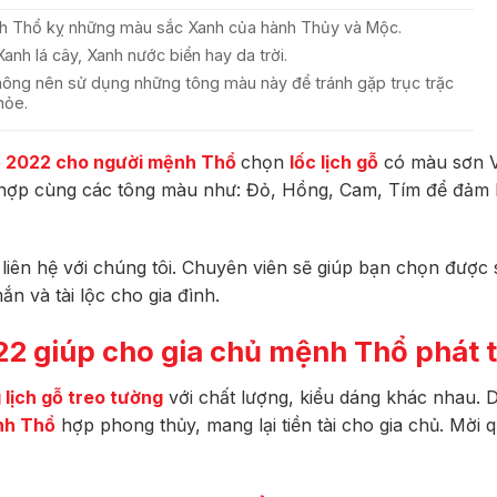
Thổ kỵ những màu sắc Xanh của hành Thủy và Mộc.
h lá cây, Xanh nước biển hay da trời.
ng nên sử dụng những tông màu này để tránh gặp trục trặc
hỏe.
gỗ 2022 cho người mệnh Thổ
chọn
lốc lịch gỗ
có màu sơn 
 hợp cùng các tông màu như: Đỏ, Hồng, Cam, Tím để đảm
liên hệ với chúng tôi. Chuyên viên sẽ giúp bạn chọn được
n và tài lộc cho gia đình.
22 giúp cho gia chủ mệnh Thổ phát t
 lịch gỗ treo tường
với chất lượng, kiểu dáng khác nhau. 
nh Thổ
hợp phong thủy, mang lại tiền tài cho gia chủ. Mời q