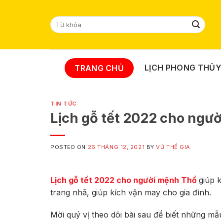
Skip
to
Tìm
content
kiếm:
LỊCH PHONG THỦ
TRANG CHỦ
TIN TỨC
Lịch gỗ tết 2022 cho ng
POSTED ON
26 THÁNG 12, 2021
BY
VŨ THẾ GIA
Lịch gỗ tết 2022 cho người mệnh Thổ
giúp 
trang nhã, giúp kích vận may cho gia đình.
Mời quý vị theo dõi bài sau để biết những m