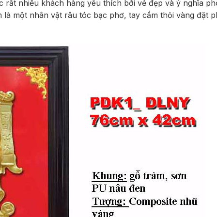
 rất nhiều khách hàng yêu thích bởi vẻ đẹp và ý nghĩa p
 là một nhân vật râu tóc bạc phơ, tay cầm thỏi vàng đặt p