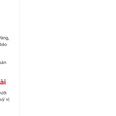
Vàng,
 bảo
 sản
ài
Dưới
uý vị