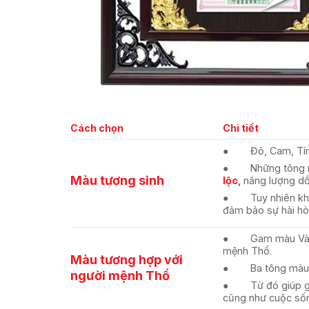
Cách chọn
Chi tiết
● Đỏ, Cam, Tím v
● Những tông màu
Màu tương sinh
lộc
,
năng lượng dồ
● Tuy nhiên khôn
đảm bảo sự hài hò
● Gam màu Vàng, 
mệnh Thổ.
Màu tương hợp với
● Ba tông màu
người mệnh Thổ
● Từ đó giúp gia
cũng như cuộc số