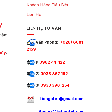
Khách Hàng Tiêu Biểu
Liên Hệ
y
LIÊN HỆ TƯ VẤN
phẩm
Văn Phòng:
(028) 6681
2159
hủy
.
1:
0982 441 122
2:
0938 867 192
3:
0933 398 254
Lichgotet@gmail.com
Baogia@lichgotet.com