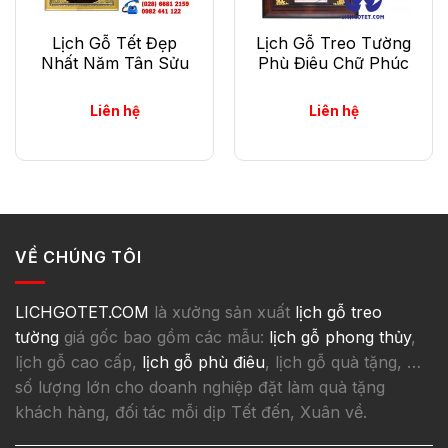
Lịch Gỗ Tết Đẹp
Lịch Gỗ Treo Tường
Nhất Năm Tân Sửu
Phù Điêu Chữ Phúc
Liên hệ
Liên hệ
.
VỀ CHÚNG TÔI
LICHGOTET.COM
là xưởng sản xuất
lịch gỗ treo
tường
giá gốc bao gồm các mẫu:
lịch gỗ phong thủy
,
lịch gỗ cao cấp,
lịch gỗ phù điêu
, lịch gỗ quà tặng, …
số lượng lớn cho doanh nghiệp đặt làm quà tặng
khách hàng, đối tác mỗi dịp Tết đến, Xuân về.