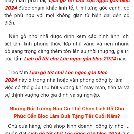
may mắn phát tài,
Lịch gỗ tết chữ Lộc ngọc gắn bloc
2024
được chạm khắc tinh tế, tỉ mỉ từng góc cạnh, có
thể phù hợp với mọi không gian từ hiện đại đến cổ
điển.
Nền gỗ nho nhã được đính kèm các hình ảnh, chi
tiết tâm linh phong thủy, lớp nhũ vàng và nền nhung
đỏ sang trọng càng thêm tôn lên sự thời thượng, giá trị
của
tấm
Lịch gỗ tết chữ Lộc ngọc gắn bloc 2024
này.
Treo
tấm
Lịch gỗ tết chữ Lộc ngọc gắn bloc
2024
này ở trong nhà hoặc văn phòng công ty làm
việc có thể giúp thu hút vượng khí may mắn, tiền tài và
sự thịnh vượng cho gia đình và sự nghiệp.
Những Đối Tượng Nào Có Thể Chọn Lịch Gỗ Chữ
Phúc
Gắn Bloc Làm Quà Tặng Tết Cuối Năm?
Chủ cửa hàng, chủ shop kinh doanh, công ty nhỏ …
muốn đặt
Lịch gỗ tết chữ Lộc ngọc gắn bloc 2024
làm