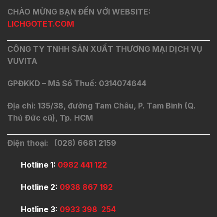
CHÀO MỪNG BẠN ĐẾN VỚI WEBSITE:
LICHGOTET.COM
CÔNG TY TNHH SẢN XUẤT THƯƠNG MẠI DỊCH VỤ
VUVITA
GPĐKKD – Mã Số Thuế: 0314074644
Địa chỉ: 135/38, đường Tam Châu, P. Tam Bình (Q.
Thủ Đức cũ), Tp. HCM
Điện thoại: (028) 6681 2159
Hotline 1:
0982 441 122
Hotline 2:
0938 867 192
Hotline 3:
0933 398 254