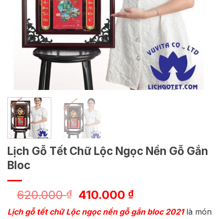
Lịch Gỗ Tết Chữ Lộc Ngọc Nền Gỗ Gắn
Bloc
Giá
Giá
620.000
410.000
₫
₫
gốc
hiện
Lịch gỗ tết chữ Lộc ngọc nền gỗ gắn bloc 2021
là món
là:
tại