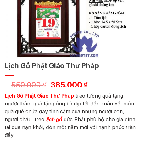
Lịch Gỗ Phật Giáo Thư Pháp
Giá
Giá
550.000
385.000
₫
₫
gốc
hiện
Lịch Gỗ Phật Giáo Thư Pháp
treo tường quà tặng
là:
tại
người thân, quà tặng ông bà dịp tết đến xuân về, món
550.000 ₫.
là:
quà quê chứa đầy tình cảm của những người con,
385.000 ₫.
người cháu, treo
lịch gỗ
đức Phật phù hộ cho gia đình
tai qua nạn khỏi, đón một năm mới với hạnh phúc tràn
đầy.