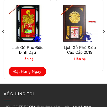
HẾT HÀNG
Lịch Gỗ Phù Điêu
Lịch Gỗ Phù Điêu
Đinh Dậu
Cao Cấp 2019
Liên hệ
Liên hệ
Đặt Hàng Ngay
.
VỀ CHÚNG TÔI
LICHGOTET.COM
là xưởng sản xuất
lịch gỗ treo