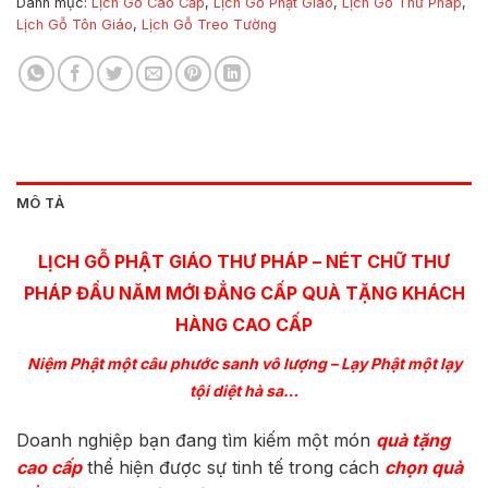
Danh mục:
Lịch Gỗ Cao Cấp
,
Lịch Gỗ Phật Giáo
,
Lịch Gỗ Thư Pháp
,
Lịch Gỗ Tôn Giáo
,
Lịch Gỗ Treo Tường
MÔ TẢ
LỊCH GỖ PHẬT GIÁO THƯ PHÁP – NÉT CHỮ THƯ
PHÁP ĐẦU NĂM MỚI ĐẲNG CẤP QUÀ TẶNG KHÁCH
HÀNG CAO CẤP
Niệm Phật một câu phước sanh vô lượng – Lạy Phật một lạy
tội diệt hà sa…
Doanh nghiệp bạn đang tìm kiếm một món
quà tặng
cao cấp
thể hiện được sự tinh tế trong cách
chọn quà