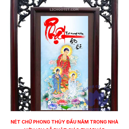
NÉT CHỮ PHONG THỦY ĐẦU NĂM TRONG NHÀ