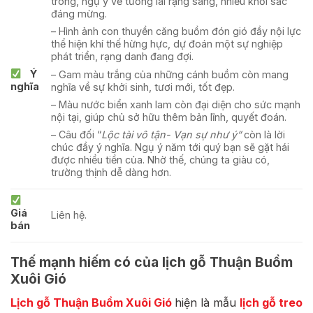
trong, ngụ ý về tương lai rạng sáng, nhiều khởi sắc
đáng mừng.
– Hình ảnh con thuyền căng buồm đón gió đầy nội lực
thể hiện khí thế hừng hực, dự đoán một sự nghiệp
phát triển, rạng danh đang đợi.
Ý
– Gam màu trắng của những cánh buồm còn mang
nghĩa
nghĩa về sự khởi sinh, tươi mới, tốt đẹp.
– Màu nước biển xanh lam còn đại diện cho sức mạnh
nội tại, giúp chủ sở hữu thêm bản lĩnh, quyết đoán.
– Câu đối “
Lộc tài vô tận- Vạn sự như ý”
còn là lời
chúc đầy ý nghĩa. Ngụ ý năm tới quý bạn sẽ gặt hái
được nhiều tiền của. Nhờ thế, chúng ta giàu có,
trường thịnh dễ dàng hơn.
Giá
Liên hệ.
bán
Thế mạnh hiếm có của lịch gỗ Thuận Buồm
Xuôi Gió
Lịch gỗ Thuận Buồm Xuôi Gió
hiện là mẫu
lịch gỗ treo