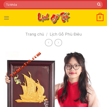
Skip
Tìm
kiếm:
to
content
0
Trang chủ
/
Lịch Gỗ Phù Điêu