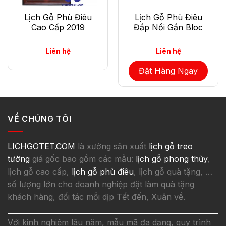
Lịch Gỗ Phù Điêu
Lịch Gỗ Phù Điêu
Cao Cấp 2019
Đắp Nổi Gắn Bloc
Liên hệ
Liên hệ
Đặt Hàng Ngay
VỀ CHÚNG TÔI
LICHGOTET.COM
là xưởng sản xuất
lịch gỗ treo
tường
giá gốc bao gồm các mẫu:
lịch gỗ phong thủy
,
lịch gỗ cao cấp,
lịch gỗ phù điêu
, lịch gỗ quà tặng, …
số lượng lớn cho doanh nghiệp đặt làm quà tặng
khách hàng, đối tác mỗi dịp Tết đến, Xuân về.
Với kinh nghiệm lâu năm, mẫu mã đa dạng, quy trình