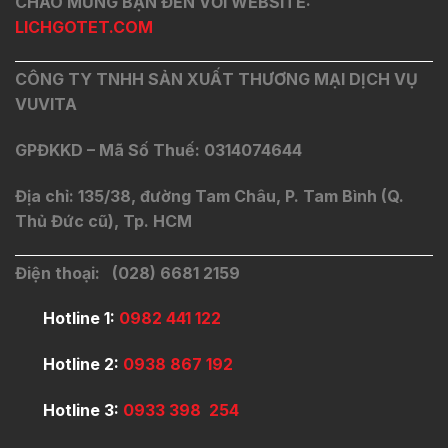
CHÀO MỪNG BẠN ĐẾN VỚI WEBSITE:
LICHGOTET.COM
CÔNG TY TNHH SẢN XUẤT THƯƠNG MẠI DỊCH VỤ
VUVITA
GPĐKKD – Mã Số Thuế: 0314074644
Địa chỉ: 135/38, đường Tam Châu, P. Tam Bình (Q.
Thủ Đức cũ), Tp. HCM
Điện thoại: (028) 6681 2159
Hotline 1:
0982 441 122
Hotline 2:
0938 867 192
Hotline 3:
0933 398 254