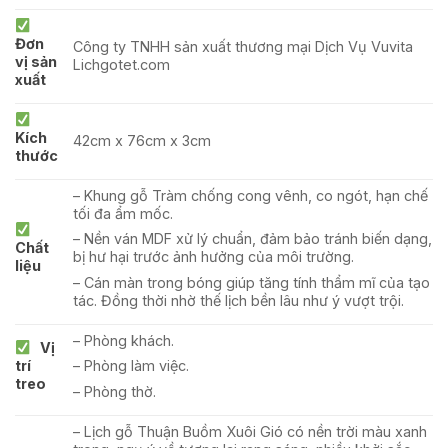
Đơn
Công ty TNHH sản xuất thương mại Dịch Vụ Vuvita
vị sản
Lichgotet.com
xuất
Kích
42cm x 76cm x 3cm
thước
– Khung gỗ Tràm chống cong vênh, co ngót, hạn chế
tối đa ẩm mốc.
– Nền ván MDF xử lý chuẩn, đảm bảo tránh biến dạng,
Chất
bị hư hại trước ảnh hưởng của môi trường.
liệu
– Cán màn trong bóng giúp tăng tính thẩm mĩ của tạo
tác. Đồng thời nhờ thế lịch bền lâu như ý vượt trội.
– Phòng khách.
Vị
trí
– Phòng làm việc.
treo
– Phòng thờ.
– Lịch gỗ Thuận Buồm Xuôi Gió có nền trời màu xanh