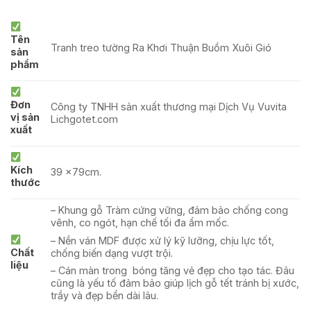
Tên
Tranh treo tường Ra Khơi Thuận Buồm Xuôi Gió
sản
phẩm
Đơn
Công ty TNHH sản xuất thương mại Dịch Vụ Vuvita
vị sản
Lichgotet.com
xuất
Kích
39 x79cm.
thước
– Khung gỗ Tràm cứng vững, đảm bảo chống cong
vênh, co ngót, hạn chế tối đa ẩm mốc.
– Nền ván MDF được xử lý kỹ lưỡng, chịu lực tốt,
Chất
chống biến dạng vượt trội.
liệu
– Cán màn trong bóng tăng vẻ đẹp cho tạo tác. Đâu
cũng là yếu tố đảm bảo giúp lịch gỗ tết tránh bị xước,
trầy và đẹp bền dài lâu.