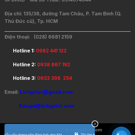
Địa chỉ: 135/38, đường Tam Châu, P. Tam Bình (Q.
Thủ Đức cũ), Tp. HCM
Điện thoại: (028) 6681 2159
Hotline 1:
0982 441 122
Hotline 2:
0938 867 192
Hotline 3:
0933 398 254
Email:
Lichgotet@gmail.com
Baogia@lichgotet.com
Copyright 2026 ©
lichgotet.com