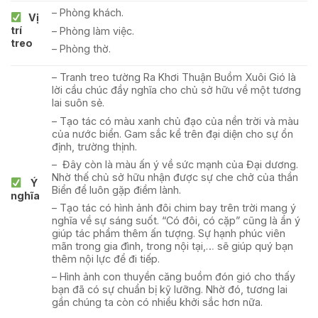
– Phòng khách.
Vị
trí
– Phòng làm việc.
treo
– Phòng thờ.
– Tranh treo tường Ra Khơi Thuận Buồm Xuôi Gió là
lời cầu chúc đầy nghĩa cho chủ sở hữu về một tương
lai suôn sẻ.
– Tạo tác có màu xanh chủ đạo của nền trời và màu
của nước biển. Gam sắc kể trên đại diện cho sự ổn
định, trường thịnh.
– Đây còn là màu ấn ý về sức mạnh của Đại dương.
Nhờ thế chủ sở hữu nhận được sự che chở của thần
Ý
Biển để luôn gặp điềm lành.
nghĩa
– Tạo tác có hình ảnh đôi chim bay trên trời mang ý
nghĩa về sự sáng suốt. “Có đôi, có cặp” cũng là ẩn ý
giúp tác phẩm thêm ấn tượng. Sự hạnh phúc viên
mãn trong gia đình, trong nội tại,… sẽ giúp quý bạn
thêm nội lực để đi tiếp.
– Hình ảnh con thuyền căng buồm đón gió cho thấy
bạn đã có sự chuẩn bị kỹ lưỡng. Nhờ đó, tương lai
gần chúng ta còn có nhiều khởi sắc hơn nữa.