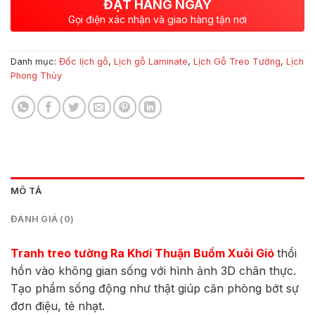
ĐẶT HÀNG NGAY
Gọi điện xác nhận và giao hàng tận nơi
Danh mục:
Đốc lịch gỗ
,
Lịch gỗ Laminate
,
Lịch Gỗ Treo Tường
,
Lịch
Phong Thủy
MÔ TẢ
ĐÁNH GIÁ (0)
Tranh treo tường Ra Khơi Thuận Buồm Xuôi Gió
thổi
hồn vào không gian sống với hình ảnh 3D chân thực.
Tạo phẩm sống động như thật giúp căn phòng bớt sự
đơn điệu, tẻ nhạt.