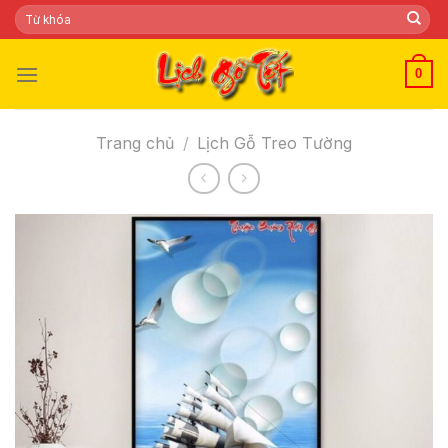
Skip
Tìm
kiếm:
to
content
0
Trang chủ
/
Lịch Gỗ Treo Tường