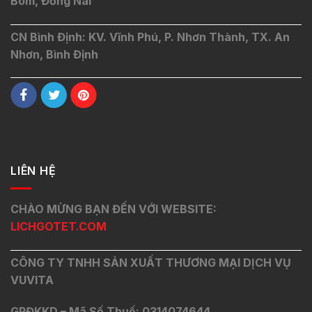
Bom, Đồng Nai
CN Bình Định: KV. Vĩnh Phú, P. Nhơn Thành, TX. An
Nhơn, Bình Định
LIÊN HỆ
CHÀO MỪNG BẠN ĐẾN VỚI WEBSITE:
LICHGOTET.COM
CÔNG TY TNHH SẢN XUẤT THƯƠNG MẠI DỊCH VỤ
VUVITA
GPĐKKD – Mã Số Thuế: 0314074644