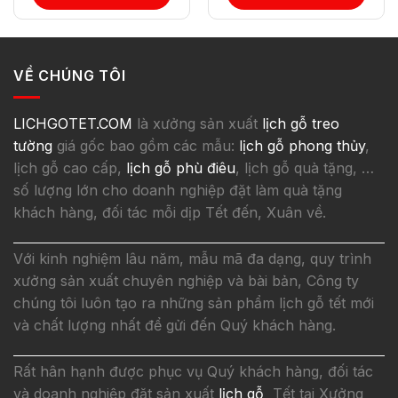
VỀ CHÚNG TÔI
LICHGOTET.COM
là xưởng sản xuất
lịch gỗ treo
tường
giá gốc bao gồm các mẫu:
lịch gỗ phong thủy
,
lịch gỗ cao cấp,
lịch gỗ phù điêu
, lịch gỗ quà tặng, …
số lượng lớn cho doanh nghiệp đặt làm quà tặng
khách hàng, đối tác mỗi dịp Tết đến, Xuân về.
Với kinh nghiệm lâu năm, mẫu mã đa dạng, quy trình
xưởng sản xuất chuyên nghiệp và bài bản, Công ty
chúng tôi luôn tạo ra những sản phẩm lịch gỗ tết mới
và chất lượng nhất để gửi đến Quý khách hàng.
Rất hân hạnh được phục vụ Quý khách hàng, đối tác
và doanh nghiệp đặt sản xuất
lịch gỗ
Tết tại Xưởng