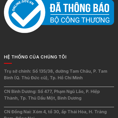
HỆ THỐNG CỦA CHÚNG TÔI
Trụ sở chính: Số 135/38, đường Tam Châu, P. Tam
Bình (Q. Thủ Đức cũ), Tp. Hồ Chí Minh
CN Bình Dương: Số 477, Phạm Ngũ Lão, P. Hiệp
Thành, Tp. Thủ Dầu Một, Bình Dương
CN Đồng Nai: Xóm 4, tổ 30, ấp Thái Hòa, H. Trảng