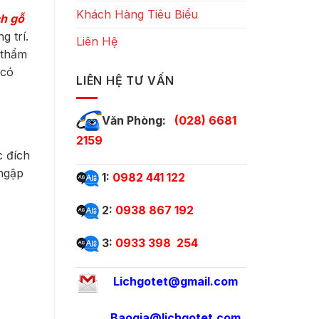
Khách Hàng Tiêu Biểu
ch gỗ
g trí.
Liên Hệ
 thẩm
 có
LIÊN HỆ TƯ VẤN
Văn Phòng:
(028) 6681
2159
c đích
ngập
1:
0982 441 122
2:
0938 867 192
3:
0933 398 254
Lichgotet@gmail.com
Baogia@lichgotet.com