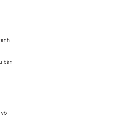
ranh
u bàn
 vô