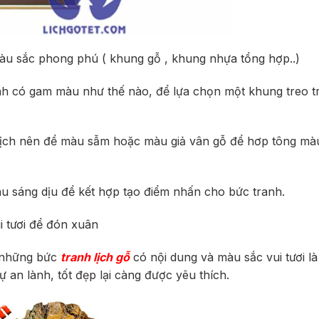
màu sắc phong phú ( khung gỗ , khung nhựa tổng hợp..)
nh có gam màu như thế nào, để lựa chọn một khung treo t
 lịch nên để màu sẫm hoặc màu giả vân gỗ để hơp tông mà
sáng dịu để kết hợp tạo điểm nhấn cho bức tranh.
i tươi để đón xuân
h những bức
tranh lịch gỗ
có nội dung và màu sắc vui tươi là
 an lành, tốt đẹp lại càng được yêu thích.