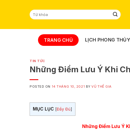
Skip
to
Tìm
content
kiếm:
LỊCH PHONG THỦ
TRANG CHỦ
TIN TỨC
Những Điểm Lưu Ý Khi C
POSTED ON
14 THÁNG 10, 2021
BY
VŨ THẾ GIA
MỤC LỤC
[
Đầy Đủ
]
Những Điểm Lưu Ý K