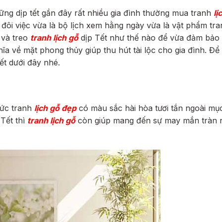
ững dịp tết gần đây rất nhiều gia đình thường mua tranh
lị
ôi việc vừa là bộ lịch xem hằng ngày vừa là vật phẩm tran
 và treo
tranh lịch gỗ
dịp Tết như thế nào để vừa đảm bảo
ĩa về mặt phong thủy giúp thu hút tài lộc cho gia đình. Để
ết dưới đây nhé.
bức tranh
lịch gỗ đẹp
có màu sắc hài hòa tươi tắn ngoài mụ
Tết thì
tranh lịch gỗ
còn giúp mang đến sự may mắn tràn 