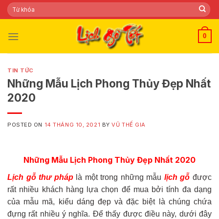
Skip
Tìm
kiếm:
to
content
0
TIN TỨC
Những Mẫu Lịch Phong Thủy Đẹp Nhất
2020
POSTED ON
14 THÁNG 10, 2021
BY
VŨ THẾ GIA
Những Mẫu Lịch Phong Thủy Đẹp Nhất 2020
Lịch gỗ thư pháp
là một trong những mẫu
lịch gỗ
được
rất nhiều khách hàng lựa chọn để mua bởi tính đa dạng
của mẫu mã, kiểu dáng đẹp và đặc biệt là chúng chứa
đựng rất nhiều ý nghĩa. Để thấy được điều này, dưới đây