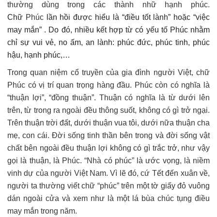
thường dùng trong các thành nhữ hạnh phúc.
Chữ
Phúc
lần hồi được hiểu là “điều tốt lành” hoặc “việc
may mắn” . Do đó, nhiều kết hợp từ có yếu tố
Phúc
nhằm
chỉ sự vui vẻ, no ấm, an lành: phúc đức, phúc tinh, phúc
hậu, hạnh phúc,…
Trong quan niệm cổ truyền của gia đình người Việt, chữ
Phúc có vị trí quan trọng hàng đầu. Phúc còn có nghĩa là
“thuận lợi”, “đồng thuận”. Thuận có nghĩa là từ dưới lên
trên, từ trong ra ngoài đều thông suốt, không có gì trở ngại.
Trên thuận trời đất, dưới thuận vua tôi, dưới nữa thuận cha
mẹ, con cái. Đời sống tinh thần bên trong và đời sống vật
chất bên ngoài đều thuận lợi không có gì trắc trở, như vậy
gọi là thuận, là Phúc. “Nhà có phúc” là ước vọng, là niềm
vinh dự của người Việt Nam. Vì lẽ đó, cứ Tết đến xuân về,
người ta thường viết chữ “phúc” trên một tờ giấy đỏ vuông
dán ngoài cửa và xem như là một lá bùa chúc tụng điều
may mắn trong năm.