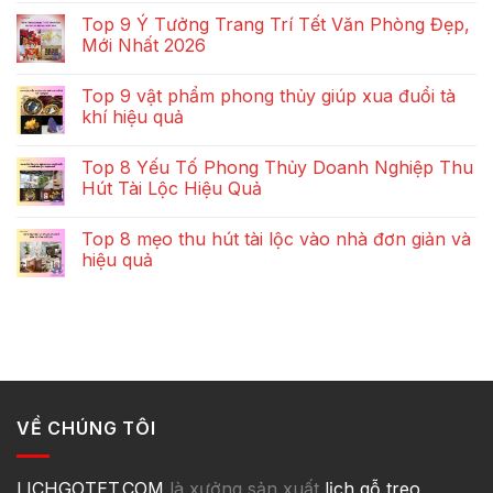
Top 9 Ý Tưởng Trang Trí Tết Văn Phòng Đẹp,
Mới Nhất 2026
Top 9 vật phẩm phong thủy giúp xua đuổi tà
khí hiệu quả
Top 8 Yếu Tố Phong Thủy Doanh Nghiệp Thu
Hút Tài Lộc Hiệu Quả
Top 8 mẹo thu hút tài lộc vào nhà đơn giản và
hiệu quả
VỀ CHÚNG TÔI
LICHGOTET.COM
là xưởng sản xuất
lịch gỗ treo