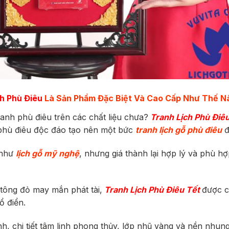
ch Phù Điêu
Là Sản Phẩm Đặc Biệt Và Cao Cấp Như Thế N
anh phù điêu trên các chất liệu chưa?
Tranh Lịch Phù Điê
 phù điêu độc đáo tạo nên một bức
tranh lịch gỗ phù điêu
đ
 như
lịch gỗ mỹ nghệ
, nhưng giá thành lại hợp lý và phù h
tông đỏ may mắn phát tài,
Tranh Lịch Phù Điêu Tết
được c
ổ điển.
chi tiết tâm linh phong thủy, lớp nhũ vàng và nền nhung