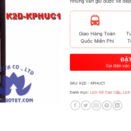
nhưng vẫn giữ được vẻ đẹ
Giao Hàng Toàn
T
Quốc Miễn Phí
T
ĐẶT
Gọi điện xác
SKU:
K2D - KPHUC1
Danh mục:
Lịch Gỗ Cao Cấp
,
Lịch