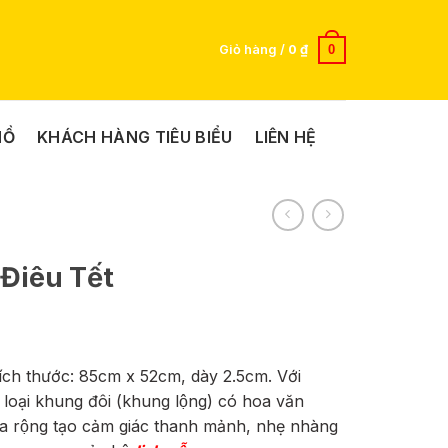
0
Giỏ hàng /
0
₫
HỒ
KHÁCH HÀNG TIÊU BIỂU
LIÊN HỆ
 Điêu Tết
ích thước: 85cm x 52cm, dày 2.5cm. Với
̀ loại khung đôi (khung lộng) có hoa văn
ữa rộng tạo cảm giác thanh mảnh, nhẹ nhàng