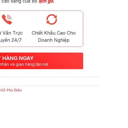
p cao sang của bộ
lịch gỗ
.
ư Vấn Trực
Chiết Khấu Cao Cho
uyến 24/7
Doanh Nghiệp
 HÀNG NGAY
 nhận và giao hàng tận nơi
 Gỗ Phù Điêu