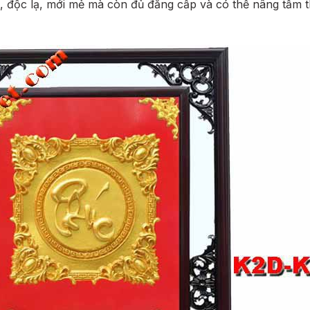
 độc lạ, mới mẻ mà còn đủ đẳng cấp và có thể nâng tầm t