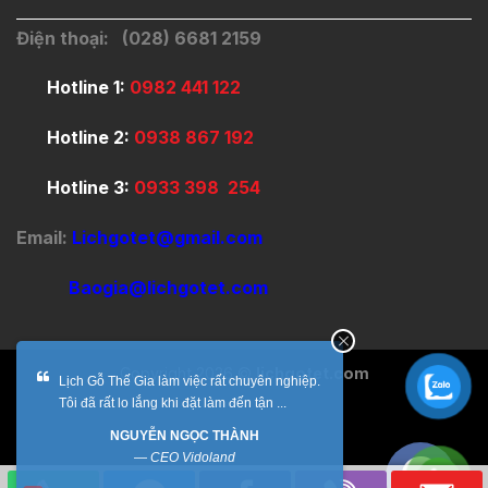
Điện thoại: (028) 6681 2159
Hotline 1:
0982 441 122
Hotline 2:
0938 867 192
Hotline 3:
0933 398 254
Email:
Lichgotet@gmail.com
Baogia@lichgotet.com
Copyright 2026 ©
lichgotet.com
Lịch Gỗ Thế Gia làm việc rất chuyên nghiệp.
Tôi đã rất lo lắng khi đặt làm đến tận ...
NGUYỄN NGỌC THÀNH
—
CEO Vidoland