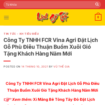
Skip
Tìm
kiếm:
to
content
0
TIN TỨC - KH TIÊU BIỂU
Công Ty TNHH FCR Vina Agri Đặt Lịch
Gỗ Phù Điêu Thuận Buồm Xuôi Gió
Tặng Khách Hàng Năm Mới
POSTED ON
14 THÁNG 10, 2021
BY
VŨ THẾ GIA
Công Ty TNHH FCR Vina Agri Đặt Lịch Gỗ Phù Điêu
Thuận Buồm Xuôi Gió Tặng Khách Hàng Năm Mới
Xem
thêm:
Xi Măng Bê Tông Tây Đô Đặt Lịch