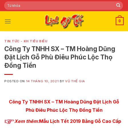
Skip
Tìm
kiếm:
to
content
0
TIN TỨC - KH TIÊU BIỂU
Công Ty TNHH SX – TM Hoàng Dũng
Đặt Lịch Gỗ Phù Điêu Phúc Lộc Thọ
Đồng Tiền
POSTED ON
14 THÁNG 10, 2021
BY
VŨ THẾ GIA
Công Ty TNHH SX – TM Hoàng Dũng Đặt Lịch Gỗ
Phù Điêu Phúc Lộc Thọ Đồng Tiền
Xem
thêm:
Mẫu Lịch Tết 2019 Bằng Gỗ Cao Cấp