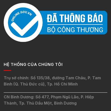
HỆ THỐNG CỦA CHÚNG TÔI
Trụ sở chính: Số 135/38, đường Tam Châu, P. Tam
Bình (Q. Thủ Đức cũ), Tp. Hồ Chí Minh
CN Bình Dương: Số 477, Phạm Ngũ Lão, P. Hiệp
Thành, Tp. Thủ Dầu Một, Bình Dương