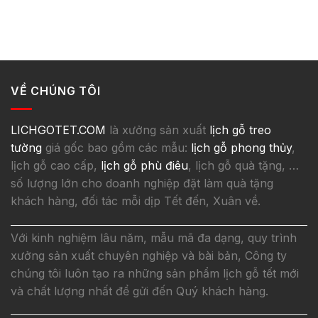
VỀ CHÚNG TÔI
LICHGOTET.COM
là xưởng sản xuất
lịch gỗ treo
tường
giá gốc bao gồm các mẫu:
lịch gỗ phong thủy
,
lịch gỗ cao cấp,
lịch gỗ phù điêu
, lịch gỗ quà tặng, …
số lượng lớn cho doanh nghiệp đặt làm quà tặng
khách hàng, đối tác mỗi dịp Tết đến, Xuân về.
Với kinh nghiệm lâu năm, mẫu mã đa dạng, quy trình
xưởng sản xuất chuyên nghiệp và bài bản, Công ty
chúng tôi luôn tạo ra những sản phẩm lịch gỗ tết mới
và chất lượng nhất để gửi đến Quý khách hàng.