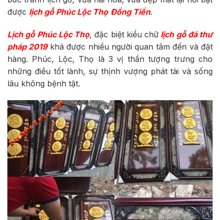
được
lịch gỗ Phúc Lộc Thọ
Đồng Tiền
.
Lịch gỗ Phúc Lộc Thọ
, đặc biệt kiểu chữ
lịch gỗ đá thư
pháp 2019
khá được nhiều người quan tâm đến và đặt
hàng. Phúc, Lộc, Thọ là 3 vị thần tượng trưng cho
những điều tốt lành, sự thịnh vượng phát tài và sống
lâu không bệnh tật.