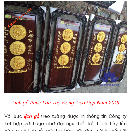
Lịch gỗ Phúc Lộc Thọ Đồng Tiền Đẹp Năm 2019
Với bức
lịch gỗ
treo tường được in thông tin Công ty
kết hợp với Logo nhờ đội ngũ thiết kế, trình bày lên
bức tranh lịch gỗ, vừa hai hòa, vừa đẹp mắt lại nổi bật