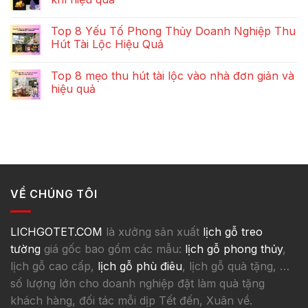
Top 8 Yếu Tố Phong Thủy Doanh Nghiệp Thu
Hút Tài Lộc Hiệu Quả
Top 8 mẹo thu hút tài lộc vào nhà đơn giản và
hiệu quả
VỀ CHÚNG TÔI
LICHGOTET.COM
là xưởng sản xuất
lịch gỗ treo
tường
giá gốc bao gồm các mẫu:
lịch gỗ phong thủy
,
lịch gỗ cao cấp,
lịch gỗ phù điêu
, lịch gỗ quà tặng, …
số lượng lớn cho doanh nghiệp đặt làm quà tặng
khách hàng, đối tác mỗi dịp Tết đến, Xuân về.