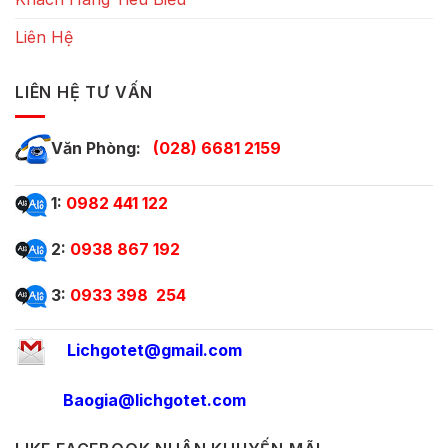
Liên Hệ
LIÊN HỆ TƯ VẤN
Văn Phòng:
(028) 6681 2159
1:
0982 441 122
2:
0938 867 192
3:
0933 398 254
Lichgotet@gmail.com
Baogia@lichgotet.com