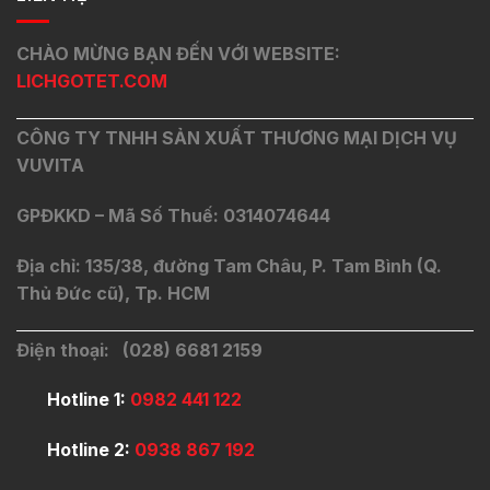
CHÀO MỪNG BẠN ĐẾN VỚI WEBSITE:
LICHGOTET.COM
CÔNG TY TNHH SẢN XUẤT THƯƠNG MẠI DỊCH VỤ
VUVITA
GPĐKKD – Mã Số Thuế: 0314074644
Địa chỉ: 135/38, đường Tam Châu, P. Tam Bình (Q.
Thủ Đức cũ), Tp. HCM
Điện thoại: (028) 6681 2159
Hotline 1:
0982 441 122
Hotline 2:
0938 867 192