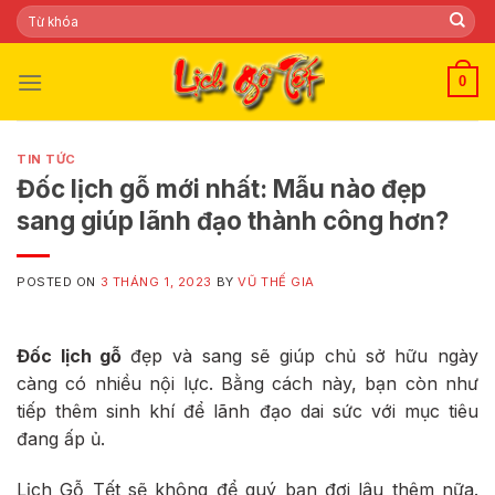
Skip
Tìm
kiếm:
to
content
0
TIN TỨC
Đốc lịch gỗ mới nhất: Mẫu nào đẹp
sang giúp lãnh đạo thành công hơn?
POSTED ON
3 THÁNG 1, 2023
BY
VŨ THẾ GIA
Đốc lịch gỗ
đẹp và sang sẽ giúp chủ sở hữu ngày
càng có nhiều nội lực. Bằng cách này, bạn còn như
tiếp thêm sinh khí để lãnh đạo dai sức với mục tiêu
đang ấp ủ.
Lịch Gỗ Tết sẽ không để quý bạn đợi lâu thêm nữa.