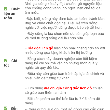
Nhờ gia công xẻ sấy đạt chuẩn, gỗ nguyên liệu
còn chống cong vênh, co ngót, hạn chế tối đa
Chất
ẩm mốc.
liệu an
toàn
-Đặc biệt, dòng này đảm bảo an toàn, tránh kích
ứng và chứa chất độc hại. Điều kể trên đồng
nghĩa với việc người dùng được bảo vệ tốt hơn.
– Đây cũng là lựa chọn nên ưu tiên giúp bạn bảo
vệ môi trường sống dài lâu hơn nữa.
–
Giá đốc lịch gỗ
hiện còn phải chăng hơn so với
nhiều dòng quà tặng khác trên thị trường.
– Bằng cách này doanh nghiệp còn tiết kiệm
Giá
đáng kể chi phí mà vẫn có những món quà ý
tốt
nghĩa tới quý đối tác.
– Điều này còn giúp bạn tránh áp lực tài chính và
nhiều vấn đề tương tự khác.
– Tìm đúng
địa chỉ gia công đốc lịch gỗ
chuẩn
sẽ giúp bạn thêm an tâm.
– Bởi sản phẩm có thể bền lâu từ 7-15 năm dễ
dàng.
Bền
– Chưa dừng lại ở đó, một số dòng cao cấp giúp