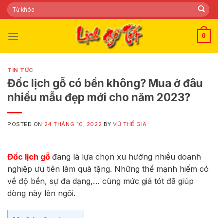
Skip
Tìm
kiếm:
to
content
0
TIN TỨC
Đốc lịch gỗ có bền không? Mua ở đâu
nhiều mẫu đẹp mới cho năm 2023?
POSTED ON
24 THÁNG 10, 2022
BY
VŨ THẾ GIA
Đốc lịch gỗ
đang là lựa chọn xu hướng nhiều doanh
nghiệp ưu tiên làm quà tặng. Những thế mạnh hiếm có
về độ bền, sự đa dạng,… cùng mức giá tót đã giúp
dòng này lên ngôi.