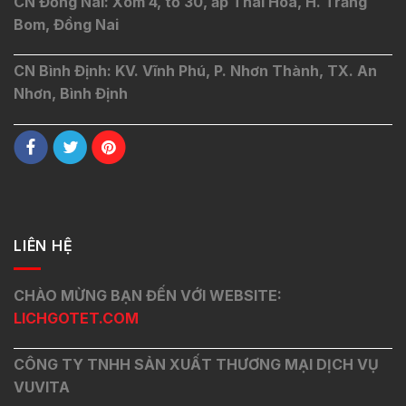
CN Đồng Nai: Xóm 4, tổ 30, ấp Thái Hòa, H. Trảng
Bom, Đồng Nai
CN Bình Định: KV. Vĩnh Phú, P. Nhơn Thành, TX. An
Nhơn, Bình Định
LIÊN HỆ
CHÀO MỪNG BẠN ĐẾN VỚI WEBSITE:
LICHGOTET.COM
CÔNG TY TNHH SẢN XUẤT THƯƠNG MẠI DỊCH VỤ
VUVITA