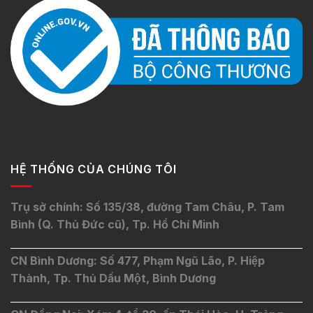
HỆ THỐNG CỦA CHÚNG TÔI
Trụ sở chính: Số 135/38, đường Tam Châu, P. Tam
Bình (Q. Thủ Đức cũ), Tp. Hồ Chí Minh
CN Bình Dương: Số 477, Phạm Ngũ Lão, P. Hiệp
Thành, Tp. Thủ Dầu Một, Bình Dương