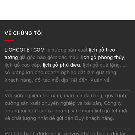
VỀ CHÚNG TÔI
LICHGOTET.COM
là xưởng sản xuất
lịch gỗ treo
tường
giá gốc bao gồm các mẫu:
lịch gỗ phong thủy
,
lịch gỗ cao cấp,
lịch gỗ phù điêu
, lịch gỗ quà tặng, …
số lượng lớn cho doanh nghiệp đặt làm quà tặng
khách hàng, đối tác mỗi dịp Tết đến, Xuân về.
Với kinh nghiệm lâu năm, mẫu mã đa dạng, quy trình
xưởng sản xuất chuyên nghiệp và bài bản, Công ty
chúng tôi luôn tạo ra những sản phẩm lịch gỗ tết mới
và chất lượng nhất để gửi đến Quý khách hàng.
Rất hân hạnh được phục vụ Quý khách hàng, đối tác