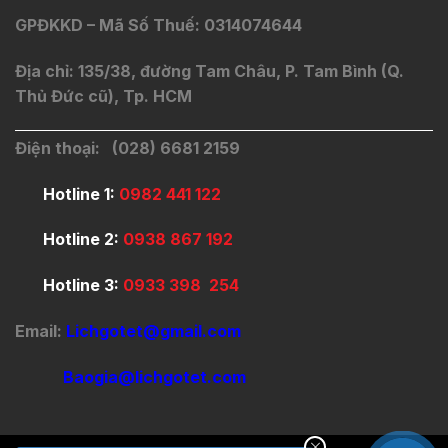
GPĐKKD – Mã Số Thuế: 0314074644
Địa chỉ: 135/38, đường Tam Châu, P. Tam Bình (Q.
Thủ Đức cũ), Tp. HCM
Điện thoại: (028) 6681 2159
Hotline 1:
0982 441 122
Hotline 2:
0938 867 192
Hotline 3:
0933 398 254
Email:
Lichgotet@gmail.com
Baogia@lichgotet.com