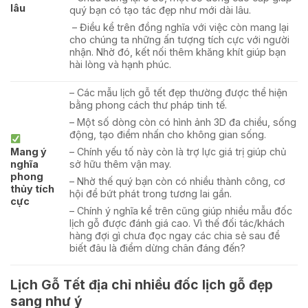
lâu
quý bạn có tạo tác đẹp như mới dài lâu.
– Điều kể trên đồng nghĩa với việc còn mang lại
cho chúng ta những ấn tượng tích cực với người
nhận. Nhờ đó, kết nối thêm khăng khít giúp bạn
hài lòng và hạnh phúc.
– Các mẫu lịch gỗ tết đẹp thường được thể hiện
bằng phong cách thư pháp tinh tế.
– Một số dòng còn có hình ảnh 3D đa chiều, sống
động, tạo điểm nhấn cho không gian sống.
Mang ý
– Chính yếu tố này còn là trợ lực giá trị giúp chủ
nghĩa
sở hữu thêm vận may.
phong
– Nhờ thế quý bạn còn có nhiều thành công, cơ
thủy tích
hội để bứt phát trong tương lai gần.
cực
– Chính ý nghĩa kể trên cũng giúp nhiều mẫu đốc
lịch gỗ được đánh giá cao. Vì thế đối tác/khách
hàng đợi gì chưa đọc ngay các chia sẻ sau để
biết đâu là điểm dừng chân đáng đến?
Lịch Gỗ Tết địa chỉ nhiều đốc lịch gỗ đẹp
sang như ý