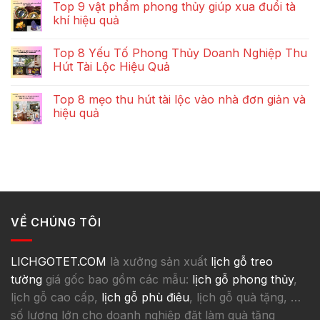
Top 9 vật phẩm phong thủy giúp xua đuổi tà
khí hiệu quả
Top 8 Yếu Tố Phong Thủy Doanh Nghiệp Thu
Hút Tài Lộc Hiệu Quả
Top 8 mẹo thu hút tài lộc vào nhà đơn giản và
hiệu quả
VỀ CHÚNG TÔI
LICHGOTET.COM
là xưởng sản xuất
lịch gỗ treo
tường
giá gốc bao gồm các mẫu:
lịch gỗ phong thủy
,
lịch gỗ cao cấp,
lịch gỗ phù điêu
, lịch gỗ quà tặng, …
số lượng lớn cho doanh nghiệp đặt làm quà tặng