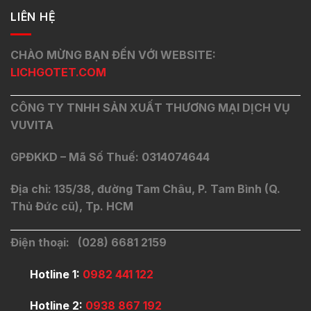
LIÊN HỆ
CHÀO MỪNG BẠN ĐẾN VỚI WEBSITE:
LICHGOTET.COM
CÔNG TY TNHH SẢN XUẤT THƯƠNG MẠI DỊCH VỤ
VUVITA
GPĐKKD – Mã Số Thuế: 0314074644
Địa chỉ: 135/38, đường Tam Châu, P. Tam Bình (Q.
Thủ Đức cũ), Tp. HCM
Điện thoại: (028) 6681 2159
Hotline 1:
0982 441 122
Hotline 2:
0938 867 192