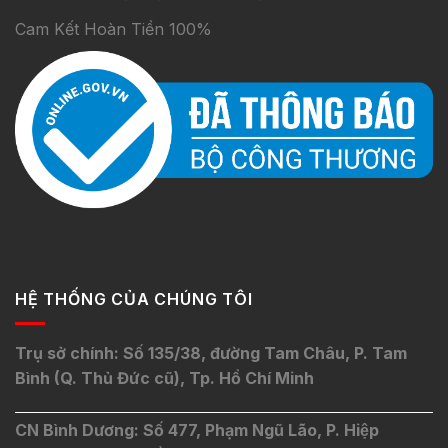
Cam Kết Hoàn Tiền 100%
HỆ THỐNG CỦA CHÚNG TÔI
Trụ sở chính: Số 135/38, đường Tam Châu, P. Tam
Bình (Q. Thủ Đức cũ), Tp. Hồ Chí Minh
CN Bình Dương: Số 477, Phạm Ngũ Lão, P. Hiệp