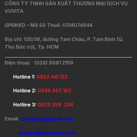
CÔNG TY TNHH SẢN XUẤT THƯƠNG MẠI DỊCH VỤ
VUVITA
GPĐKKD – Mã Số Thuế: 0314074644
Địa chỉ: 135/38, đường Tam Châu, P. Tam Bình (Q.
Thủ Đức cũ), Tp. HCM
Điện thoại: (028) 6681 2159
Hotline 1:
0982 441 122
Hotline 2:
0938 867 192
Hotline 3:
0933 398 254
Email:
Lichgotet@gmail.com
Baogia@lichgotet.com