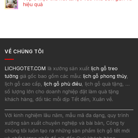
hiệu quả
VỀ CHÚNG TÔI
LICHGOTET.COM
là xưởng sản xuất
lịch gỗ treo
tường
giá gốc bao gồm các mẫu:
lịch gỗ phong thủy
,
lịch gỗ cao cấp,
lịch gỗ phù điêu
, lịch gỗ quà tặng, …
số lượng lớn cho doanh nghiệp đặt làm quà tặng
khách hàng, đối tác mỗi dịp Tết đến, Xuân về.
Với kinh nghiệm lâu năm, mẫu mã đa dạng, quy trình
xưởng sản xuất chuyên nghiệp và bài bản, Công ty
chúng tôi luôn tạo ra những sản phẩm lịch gỗ tết mới