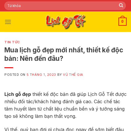
Skip
Tìm
kiếm:
to
content
0
TIN TỨC
Mua lịch gỗ đẹp mới nhất, thiết kế độc
bản: Nên đến đâu?
POSTED ON
5 THÁNG 1, 2023
BY
VŨ THẾ GIA
Lịch gỗ đẹp
thiết kế độc bản đã giúp Lịch Gỗ Tết được
nhiều đối tác/khách hàng đánh giá cao. Các chế tác
tâm huyết làm từ chất liệu chuẩn bền và ý tưởng sáng
tạo sẽ không làm bạn thất vọng.
Vì thế, quý bạn đợi gì chưa đọc ngay để sớm biết đâu