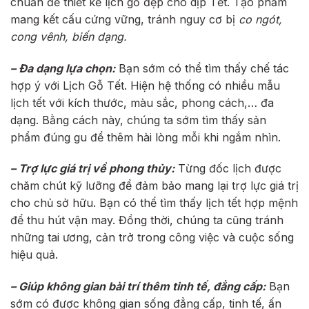
chuẩn để thiết kế lịch gỗ đẹp cho dịp Tết. Tạo phẩm
mang kết cấu cứng vững, tránh nguy cơ bị
co ngót,
cong vênh, biến dạng.
– Đa dạng lựa chọn:
Bạn sớm có thể tìm thấy chế tác
hợp ý với Lịch Gỗ Tết. Hiện hệ thống có nhiều mẫu
lịch tết với kích thước, màu sắc, phong cách,… đa
dạng. Bằng cách này, chúng ta sớm tìm thấy sản
phẩm đúng gu để thêm hài lòng mỗi khi ngắm nhìn.
– Trợ lực giá trị về phong thủy:
Từng đốc lịch được
chăm chút kỹ lưỡng để đảm bảo mang lại trợ lực giá trị
cho chủ sở hữu. Bạn có thể tìm thấy lịch tết hợp mệnh
để thu hút vận may. Đồng thời, chúng ta cũng tránh
những tai ương, cản trở trong công việc và cuộc sống
hiệu quả.
– Giúp không gian bài trí thêm tinh tế, đẳng cấp:
Bạn
sớm có được không gian sống đẳng cấp, tinh tế, ấn