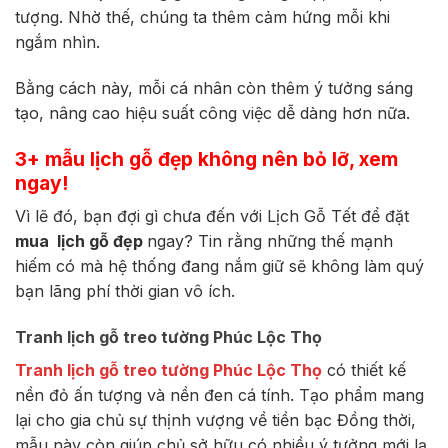
tượng. Nhờ thế, chúng ta thêm cảm hứng mỗi khi
ngắm nhìn.
Bằng cách này, mỗi cá nhân còn thêm ý tưởng sáng
tạo, nâng cao hiệu suất công việc dễ dàng hơn nữa.
3+ mẫu lịch gỗ đẹp không nên bỏ lỡ, xem
ngay!
Vì lẽ đó, bạn đợi gì chưa đến với Lịch Gỗ Tết để đặt
mua lịch gỗ đẹp
n
gay? Tin rằng những thế mạnh
hiếm có mà hệ thống đang nắm giữ sẽ không làm quý
bạn lãng phí thời gian vô ích.
Tranh lịch gỗ treo tường Phúc Lộc Thọ
Tranh lịch gỗ treo tường Phúc Lộc Thọ
có thiết kế
nền đỏ ấn tượng và nền đen cá tính. Tạo phẩm mang
lại cho gia chủ sự thịnh vượng về tiền bạc Đồng thời,
mẫu này còn giúp chủ sở hữu có nhiều ý tưởng mới lạ.